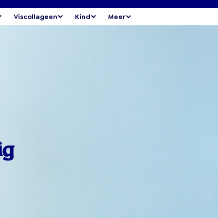
Viscollageen
Kind
Meer
ig