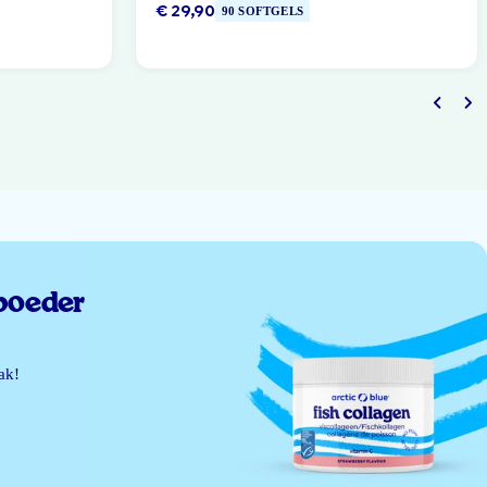
€ 29,90
90 SOFTGELS
poeder
ak!