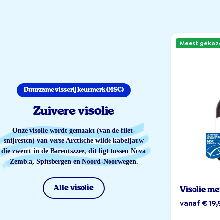
Meest gekoz
Duurzame visserij keurmerk (MSC)
Zuivere visolie
Onze visolie wordt gemaakt (van de filet-
snijresten) van verse Arctische wilde kabeljauw
die zwemt in de Barentszzee, dit ligt tussen Nova
Zembla, Spitsbergen en Noord-Noorwegen.
Alle visolie
Visolie me
vanaf € 19,