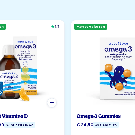
en
Meest gekozen
4,8
t Vitamine D
Omega-3 Gummies
90
€ 24,50
30-50 SERVINGS
30 GUMMIES