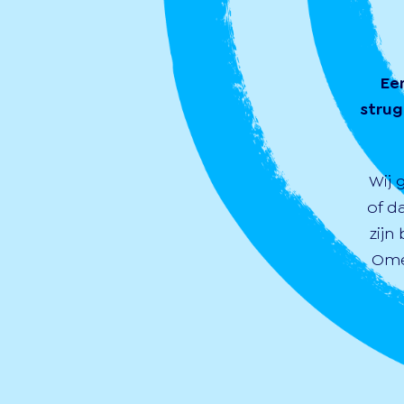
Ee
strug
Wij 
of d
zijn
Ome