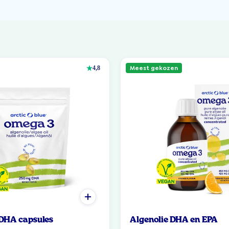
Meest gekozen
4,8
 DHA capsules
Algenolie DHA en EPA