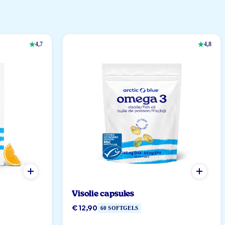
4,7
4,8
Visolie capsules
€ 12,90
60 SOFTGELS