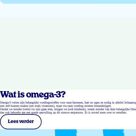
Wat is omega-3?
Omega-3 vetten zijn belangrijke voedingsstoffen voor onze hersenen, hart en ogen en nodig in allerlei lichaa
niet zelf kunnen maken (net zoals vitamines), maar via onze voeding moeten binnenkrijgen.
Omdat we minder (vette) vis zijn gaan eten, krijgen we (ook kinderen), steeds minder van deze belangrijke Ome
dan ook behoefte aan een goede aanvulling op dit nieuwe eetpatroon. Er is zoveel meer over te vertellen.
Lees verder