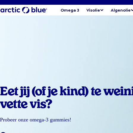
Omega 3
Visolie
Algenolie
Eet jij (of je kind) te wein
vette vis?
Probeer onze omega-3 gummies!