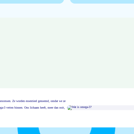
msprocessen. Ze worden essentieel genoemd, omdat we ze
ga-3 vetten binnen. Ons lichaam heeft, meer dan ooit,