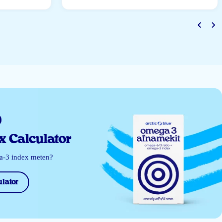
 Calculator
ga-3 index meten?
lator