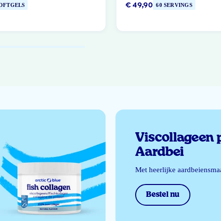
€ 49,90
SOFTGELS
60 SERVINGS
Viscollageen 
Aardbei
Met heerlijke aardbeiensma
Bestel nu