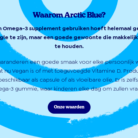
Waarom Arctic Blue?
n Omega-3 supplement gebruiken hoeft helemaal g
gle te zijn, maar een goede gewoonte die makkelijk 
te houden.
garanderen een goede smaak voor elke persoonlijk 
at nu Vegan is of met toegevoegde Vitamine D. Prod
 beschikbaar als capsule of als vloeibare olie. Er is zelf
ga-3 gummie, waar kinderen elke dag om zullen vra
Onze waarden