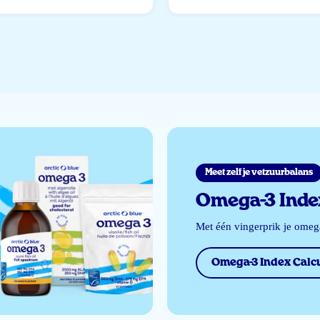
Meet zelf je vetzuurbalans
Omega-3 Index
Met één vingerprik je ome
Omega-3 Index Calcu