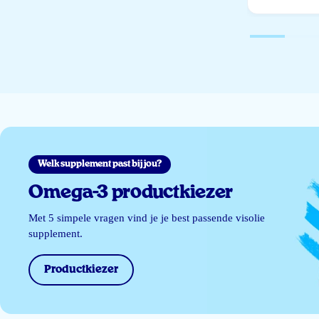
Welk supplement past bij jou?
Omega-3 productkiezer
Met 5 simpele vragen vind je je best passende visolie
supplement.
Productkiezer