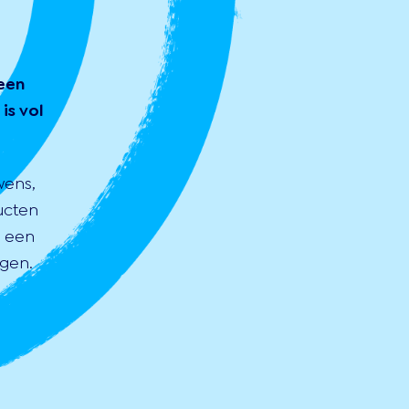
een
is vol
wens,
ucten
s een
gen.