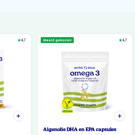
Meest gekozen
4,7
4,7
Algenolie DHA en EPA capsules