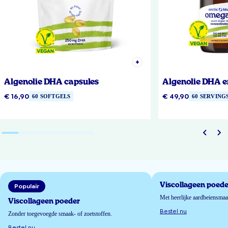
Algenolie DHA capsules
Algenolie DHA e
€ 16,90
€ 49,90
60 SOFTGELS
60 SERVING
Viscollageen poede
Populair
Met heerlijke aardbeiensma
Viscollageen poeder
Bestel nu
Zonder toegevoegde smaak- of zoetstoffen.
Bestel nu