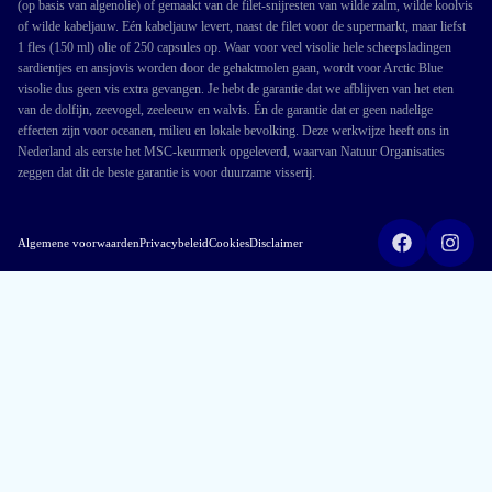
(op basis van algenolie) of gemaakt van de filet-snijresten van wilde zalm, wilde koolvis
of wilde kabeljauw. Eén kabeljauw levert, naast de filet voor de supermarkt, maar liefst
1 fles (150 ml) olie of 250 capsules op. Waar voor veel visolie hele scheepsladingen
sardientjes en ansjovis worden door de gehaktmolen gaan, wordt voor Arctic Blue
visolie dus geen vis extra gevangen. Je hebt de garantie dat we afblijven van het eten
van de dolfijn, zeevogel, zeeleeuw en walvis. Én de garantie dat er geen nadelige
effecten zijn voor oceanen, milieu en lokale bevolking. Deze werkwijze heeft ons in
Nederland als eerste het MSC-keurmerk opgeleverd, waarvan Natuur Organisaties
zeggen dat dit de beste garantie is voor duurzame visserij.
Algemene voorwaarden
Privacybeleid
Cookies
Disclaimer