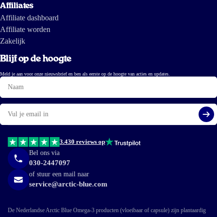
Affiliates
Affiliate dashboard
Affiliate worden
Zakelijk
Blijf op de hoogte
Meld je aan voor onze nieuwsbrief en ben als eerste op de hoogte van acties en updates.
Naam
E-
mail
Aa
3.430 reviews op
Bel ons via
030-2447097
of stuur een mail naar
service@arctic-blue.com
De Nederlandse Arctic Blue Omega-3 producten (vloeibaar of capsule) zijn plantaardig