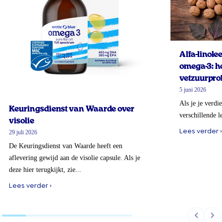
Alfa-linol
omega-3: ho
vetzuurprof
5 juni 2026
Als je je verdi
Keuringsdienst van Waarde over
verschillende l
visolie
Lees verder ›
29 juli 2026
De Keuringsdienst van Waarde heeft een
aflevering gewijd aan de visolie capsule. Als je
deze hier terugkijkt, zie...
Lees verder ›