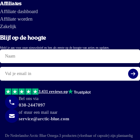
Affiliates
Affiliate dashboard
Affiliate worden
Zakelijk
Blijf op de hoogte
Meld je aan voor onze nieuwsbrief en ben als eerste op de hoogte van acties en updates.
Naam
E-
mail
Aa
3.431 reviews op
Bel ons via
030-2447097
of stuur een mail naar
service@arctic-blue.com
De Nederlandse Arctic Blue Omega-3 producten (vloeibaar of capsule) zijn plantaardig