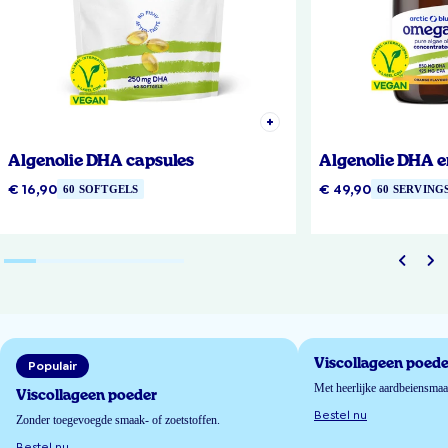
Algenolie DHA capsules
Algenolie DHA e
€ 16,90
€ 49,90
60 SOFTGELS
60 SERVING
Viscollageen poede
Populair
Met heerlijke aardbeiensma
Viscollageen poeder
Bestel nu
Zonder toegevoegde smaak- of zoetstoffen.
Bestel nu