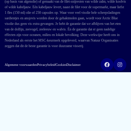
(op basis van algenolie) of gemaakt van de filet-snijresten van wilde zalm, wilde koolvis
of wilde kabeljauw. Eén kabeljauw levert, naast de filet voor de supermarkt, maar liefst
1 fles (150 ml) olie of 250 capsules op. Waar voor veel visolie hele scheepsladingen
sardientjes en ansjovis worden door de gehaktmolen gaan, wordt voor Arctic Blue
visolie dus geen vis extra gevangen. Je hebt de garantie dat we afblijven van het eten
van de dolfijn, zeevogel, zeeleeuw en walvis. Én de garantie dat er geen nadelige
effecten zijn voor oceanen, milieu en lokale bevolking. Deze werkwijze heeft ons in
Nederland als eerste het MSC-keurmerk opgeleverd, waarvan Natuur Organisaties
zeggen dat dit de beste garantie is voor duurzame visserij.
Algemene voorwaarden
Privacybeleid
Cookies
Disclaimer