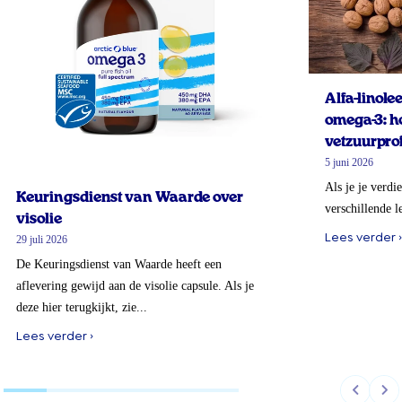
Alfa-linol
omega-3: ho
vetzuurprof
5 juni 2026
Als je je verdi
Keuringsdienst van Waarde over
verschillende l
visolie
Lees verder ›
29 juli 2026
De Keuringsdienst van Waarde heeft een
aflevering gewijd aan de visolie capsule. Als je
deze hier terugkijkt, zie...
Lees verder ›