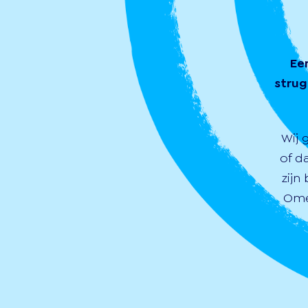
Ee
strug
Wij 
of d
zijn
Ome