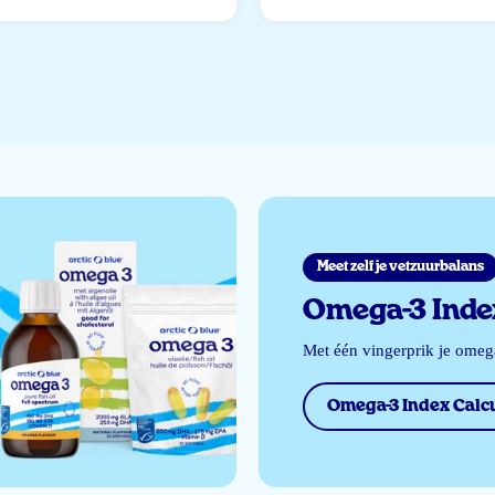
Meet zelf je vetzuurbalans
Omega-3 Index
Met één vingerprik je ome
Omega-3 Index Calcu