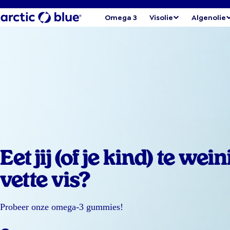
Omega 3
Visolie
Algenolie
Eet jij (of je kind) te wein
vette vis?
Probeer onze omega-3 gummies!