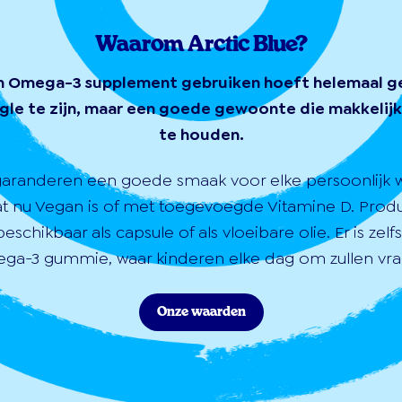
Waarom Arctic Blue?
n Omega-3 supplement gebruiken hoeft helemaal g
gle te zijn, maar een goede gewoonte die makkelijk 
te houden.
garanderen een goede smaak voor elke persoonlijk 
at nu Vegan is of met toegevoegde Vitamine D. Prod
 beschikbaar als capsule of als vloeibare olie. Er is zelf
ga-3 gummie, waar kinderen elke dag om zullen vra
Onze waarden