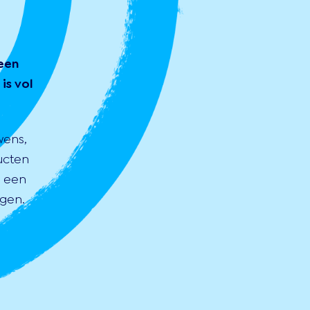
een
is vol
wens,
ucten
s een
gen.