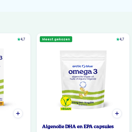
Meest gekozen
4,7
4,7
Algenolie DHA en EPA capsules