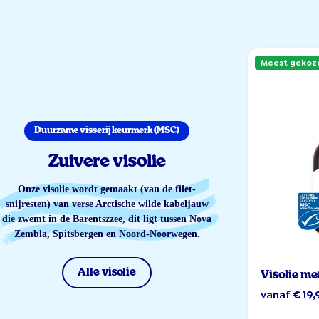
Meest gekoz
Duurzame visserij keurmerk (MSC)
Zuivere visolie
Onze visolie wordt gemaakt (van de filet-
snijresten) van verse Arctische wilde kabeljauw
die zwemt in de Barentszzee, dit ligt tussen Nova
Zembla, Spitsbergen en Noord-Noorwegen.
Alle visolie
Visolie me
vanaf € 19,