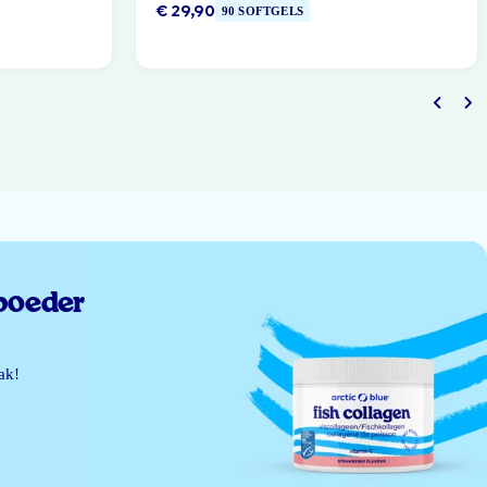
€ 29,90
90 SOFTGELS
poeder
ak!