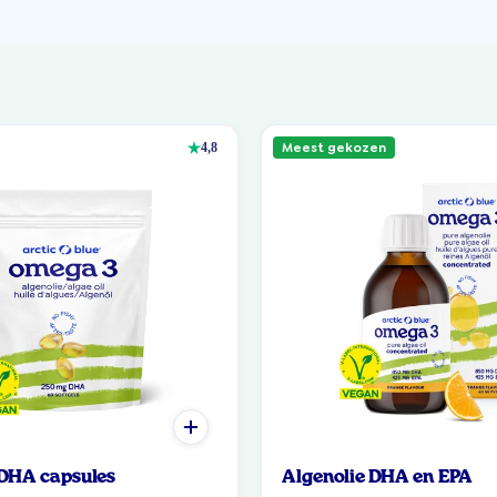
Meest gekozen
4,8
 DHA capsules
Algenolie DHA en EPA