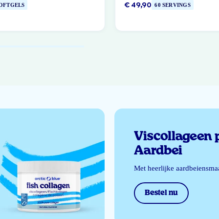
€ 49,90
SOFTGELS
60 SERVINGS
Viscollageen 
Aardbei
Met heerlijke aardbeiensma
Bestel nu