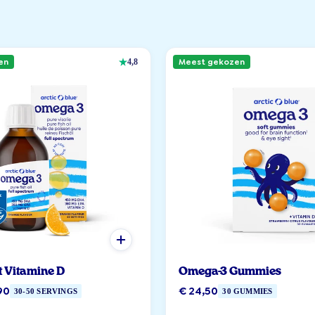
en
Meest gekozen
4,8
t Vitamine D
Omega-3 Gummies
90
€ 24,50
30-50 SERVINGS
30 GUMMIES