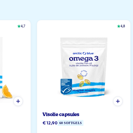
4,7
4,8
Visolie capsules
€ 12,90
60 SOFTGELS