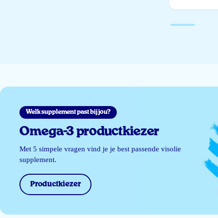
Welk supplement past bij jou?
Omega-3 productkiezer
Met 5 simpele vragen vind je je best passende visolie
supplement.
Productkiezer