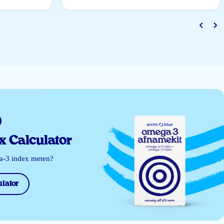
 Calculator
ga-3 index meten?
lator