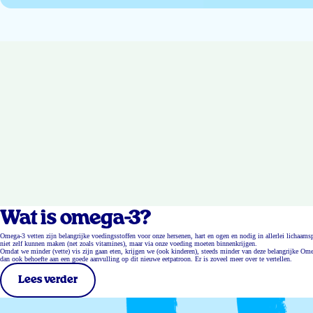
Wat is omega-3?
Omega-3 vetten zijn belangrijke voedingsstoffen voor onze hersenen, hart en ogen en nodig in allerlei lichaa
niet zelf kunnen maken (net zoals vitamines), maar via onze voeding moeten binnenkrijgen.
Omdat we minder (vette) vis zijn gaan eten, krijgen we (ook kinderen), steeds minder van deze belangrijke Ome
dan ook behoefte aan een goede aanvulling op dit nieuwe eetpatroon. Er is zoveel meer over te vertellen.
Lees verder