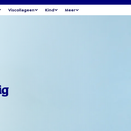
Viscollageen
Kind
Meer
ig