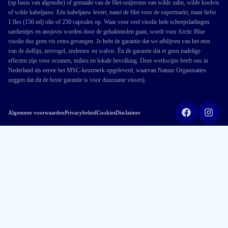
(op basis van algenolie) of gemaakt van de filet-snijresten van wilde zalm, wilde koolvis
of wilde kabeljauw. Eén kabeljauw levert, naast de filet voor de supermarkt, maar liefst
1 fles (150 ml) olie of 250 capsules op. Waar voor veel visolie hele scheepsladingen
sardientjes en ansjovis worden door de gehaktmolen gaan, wordt voor Arctic Blue
visolie dus geen vis extra gevangen. Je hebt de garantie dat we afblijven van het eten
van de dolfijn, zeevogel, zeeleeuw en walvis. Én de garantie dat er geen nadelige
effecten zijn voor oceanen, milieu en lokale bevolking. Deze werkwijze heeft ons in
Nederland als eerste het MSC-keurmerk opgeleverd, waarvan Natuur Organisaties
zeggen dat dit de beste garantie is voor duurzame visserij.
Algemene voorwaarden
Privacybeleid
Cookies
Disclaimer