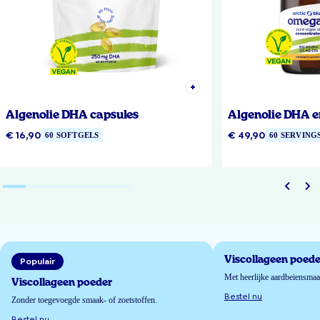
Algenolie DHA capsules
Algenolie DHA e
€ 16,90
€ 49,90
60 SOFTGELS
60 SERVING
Viscollageen poede
Populair
Met heerlijke aardbeiensma
Viscollageen poeder
Bestel nu
Zonder toegevoegde smaak- of zoetstoffen.
Bestel nu