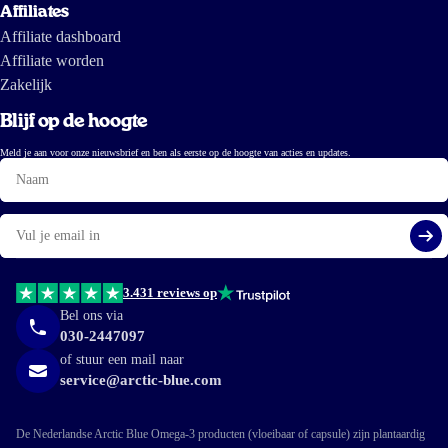
Affiliates
Affiliate dashboard
Affiliate worden
Zakelijk
Blijf op de hoogte
Meld je aan voor onze nieuwsbrief en ben als eerste op de hoogte van acties en updates.
Naam
E-
mail
Aa
3.431 reviews op
Bel ons via
030-2447097
of stuur een mail naar
service@arctic-blue.com
De Nederlandse Arctic Blue Omega-3 producten (vloeibaar of capsule) zijn plantaardig