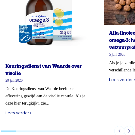
Alfa-linol
omega-3: ho
vetzuurprof
5 juni 2026
Als je je verdi
Keuringsdienst van Waarde over
verschillende l
visolie
Lees verder ›
29 juli 2026
De Keuringsdienst van Waarde heeft een
aflevering gewijd aan de visolie capsule. Als je
deze hier terugkijkt, zie...
Lees verder ›