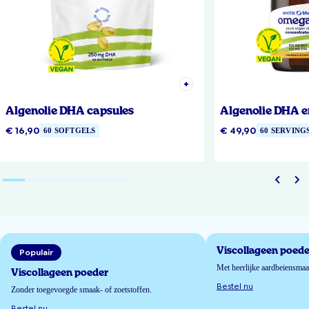
Algenolie DHA capsules
Algenolie DHA e
€ 16,90
€ 49,90
60 SOFTGELS
60 SERVING
Viscollageen poede
Populair
Met heerlijke aardbeiensma
Viscollageen poeder
Bestel nu
Zonder toegevoegde smaak- of zoetstoffen.
Bestel nu