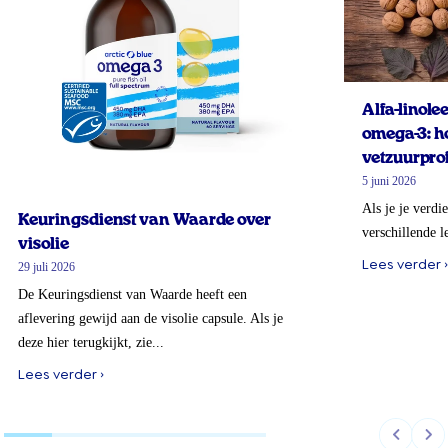
Alfa-linol
omega-3: ho
vetzuurprof
5 juni 2026
Als je je verdi
Keuringsdienst van Waarde over
verschillende l
visolie
Lees verder ›
29 juli 2026
De Keuringsdienst van Waarde heeft een
aflevering gewijd aan de visolie capsule. Als je
deze hier terugkijkt, zie...
Lees verder ›