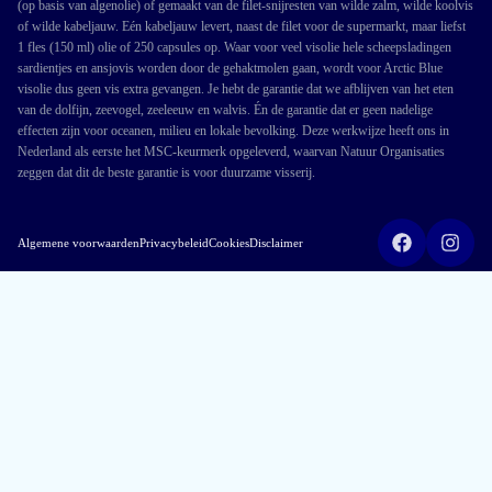
(op basis van algenolie) of gemaakt van de filet-snijresten van wilde zalm, wilde koolvis
of wilde kabeljauw. Eén kabeljauw levert, naast de filet voor de supermarkt, maar liefst
1 fles (150 ml) olie of 250 capsules op. Waar voor veel visolie hele scheepsladingen
sardientjes en ansjovis worden door de gehaktmolen gaan, wordt voor Arctic Blue
visolie dus geen vis extra gevangen. Je hebt de garantie dat we afblijven van het eten
van de dolfijn, zeevogel, zeeleeuw en walvis. Én de garantie dat er geen nadelige
effecten zijn voor oceanen, milieu en lokale bevolking. Deze werkwijze heeft ons in
Nederland als eerste het MSC-keurmerk opgeleverd, waarvan Natuur Organisaties
zeggen dat dit de beste garantie is voor duurzame visserij.
Algemene voorwaarden
Privacybeleid
Cookies
Disclaimer