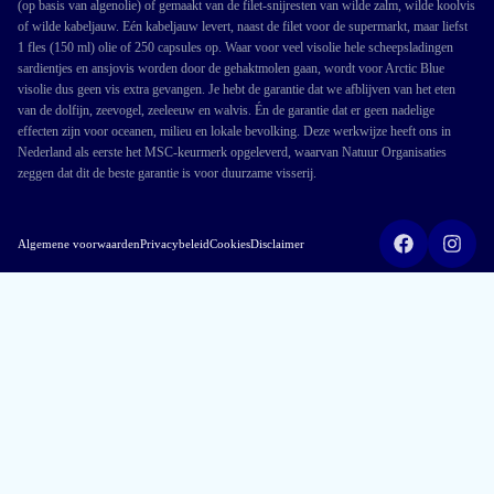
(op basis van algenolie) of gemaakt van de filet-snijresten van wilde zalm, wilde koolvis
of wilde kabeljauw. Eén kabeljauw levert, naast de filet voor de supermarkt, maar liefst
1 fles (150 ml) olie of 250 capsules op. Waar voor veel visolie hele scheepsladingen
sardientjes en ansjovis worden door de gehaktmolen gaan, wordt voor Arctic Blue
visolie dus geen vis extra gevangen. Je hebt de garantie dat we afblijven van het eten
van de dolfijn, zeevogel, zeeleeuw en walvis. Én de garantie dat er geen nadelige
effecten zijn voor oceanen, milieu en lokale bevolking. Deze werkwijze heeft ons in
Nederland als eerste het MSC-keurmerk opgeleverd, waarvan Natuur Organisaties
zeggen dat dit de beste garantie is voor duurzame visserij.
Algemene voorwaarden
Privacybeleid
Cookies
Disclaimer