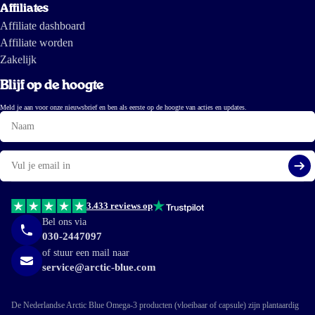
Affiliates
Affiliate dashboard
Affiliate worden
Zakelijk
Blijf op de hoogte
Meld je aan voor onze nieuwsbrief en ben als eerste op de hoogte van acties en updates.
Naam
E-
mail
Aa
3.433 reviews op
Bel ons via
030-2447097
of stuur een mail naar
service@arctic-blue.com
De Nederlandse Arctic Blue Omega-3 producten (vloeibaar of capsule) zijn plantaardig