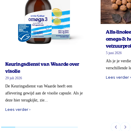
Alfa-linol
omega-3: ho
vetzuurprof
5 juni 2026
Als je je verdi
Keuringsdienst van Waarde over
verschillende l
visolie
Lees verder ›
29 juli 2026
De Keuringsdienst van Waarde heeft een
aflevering gewijd aan de visolie capsule. Als je
deze hier terugkijkt, zie...
Lees verder ›