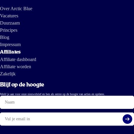
Over Arctic Blue
Vacatures
Duurzaam
Principes
Blog
Impressum
Affiliates
Affiliate dashboard
Affiliate worden
Zakelijk
Blijf op de hoogte
Meld je aan voor onze nieuwsbrief en ben als eerste op de hoogte van acties en updates.
Naam
E-
mail
Aa