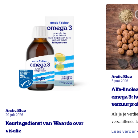
Arctic Blue
5 juni 2026
Alfa-linol
omega-3: ho
vetzuurprof
Arctic Blue
Als je je verdi
29 juli 2026
verschillende l
Keuringsdienst van Waarde over
visolie
Lees verder ›