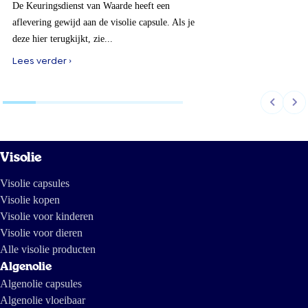
De Keuringsdienst van Waarde heeft een
aflevering gewijd aan de visolie capsule. Als je
deze hier terugkijkt, zie...
Lees verder ›
Visolie
Visolie capsules
Visolie kopen
Visolie voor kinderen
Visolie voor dieren
Alle visolie producten
Algenolie
Algenolie capsules
Algenolie vloeibaar