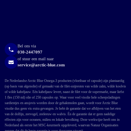
Bel ons via
030-2447097
of stuur een mail naar
service@arctic-blue.com
De Nederlandse Arctic Blue Omega-3 producten (vloeibaar of capsule) zijn plantaardig
(op basis van algenolie) of gemaakt van de filet-snijresten van wilde zalm, wilde koolvis
of wilde kabeljauw. Eén kabeljauw levert, naast de filet voor de supermarkt, maar liefst
1 fles (150 ml) olie of 250 capsules op. Waar voor veel visolie hele scheepsladingen
sardientjes en ansjovis worden door de gehaktmolen gaan, wordt voor Arctic Blue
visolie dus geen vis extra gevangen. Je hebt de garantie dat we afblijven van het eten
van de dolfijn, zeevogel, zeeleeuw en walvis. Én de garantie dat er geen nadelige
effecten zijn voor oceanen, milieu en lokale bevolking. Deze werkwijze heeft ons in
Nederland als eerste het MSC-keurmerk opgeleverd, waarvan Natuur Organisaties
zeggen dat dit de beste garantie is voor duurzame visserij.