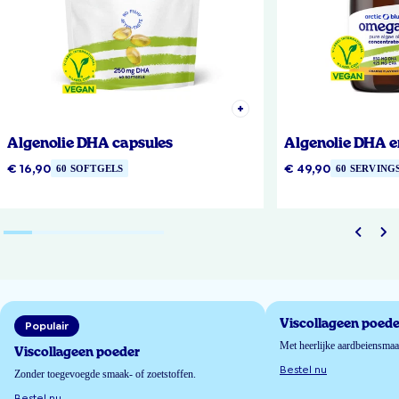
Algenolie DHA capsules
Algenolie DHA e
€ 16,90
€ 49,90
60 SOFTGELS
60 SERVING
Viscollageen poede
Populair
Met heerlijke aardbeiensma
Viscollageen poeder
Bestel nu
Zonder toegevoegde smaak- of zoetstoffen.
Bestel nu