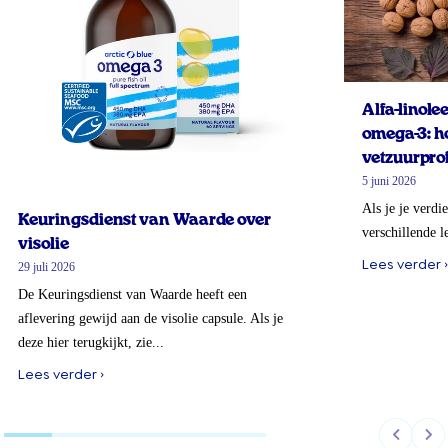
Alfa-linol
omega-3: ho
vetzuurprof
5 juni 2026
Als je je verdi
Keuringsdienst van Waarde over
verschillende l
visolie
Lees verder ›
29 juli 2026
De Keuringsdienst van Waarde heeft een
aflevering gewijd aan de visolie capsule. Als je
deze hier terugkijkt, zie...
Lees verder ›