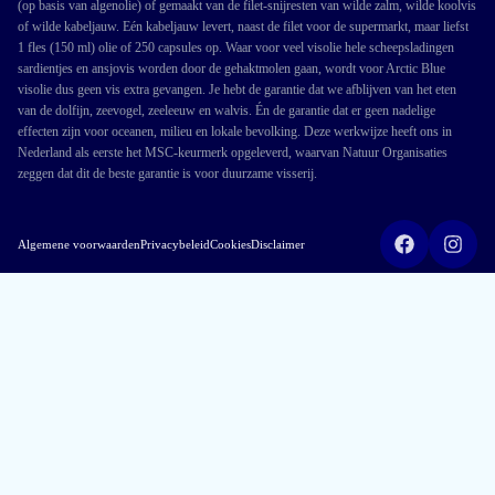
(op basis van algenolie) of gemaakt van de filet-snijresten van wilde zalm, wilde koolvis
of wilde kabeljauw. Eén kabeljauw levert, naast de filet voor de supermarkt, maar liefst
1 fles (150 ml) olie of 250 capsules op. Waar voor veel visolie hele scheepsladingen
sardientjes en ansjovis worden door de gehaktmolen gaan, wordt voor Arctic Blue
visolie dus geen vis extra gevangen. Je hebt de garantie dat we afblijven van het eten
van de dolfijn, zeevogel, zeeleeuw en walvis. Én de garantie dat er geen nadelige
effecten zijn voor oceanen, milieu en lokale bevolking. Deze werkwijze heeft ons in
Nederland als eerste het MSC-keurmerk opgeleverd, waarvan Natuur Organisaties
zeggen dat dit de beste garantie is voor duurzame visserij.
Algemene voorwaarden
Privacybeleid
Cookies
Disclaimer