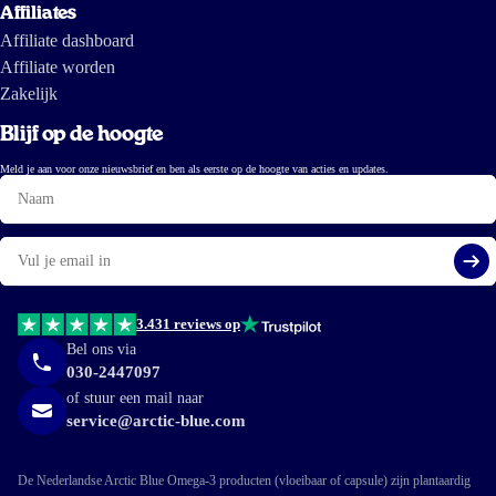
Affiliates
Affiliate dashboard
Affiliate worden
Zakelijk
Blijf op de hoogte
Meld je aan voor onze nieuwsbrief en ben als eerste op de hoogte van acties en updates.
Naam
E-
mail
Aa
3.431 reviews op
Bel ons via
030-2447097
of stuur een mail naar
service@arctic-blue.com
De Nederlandse Arctic Blue Omega-3 producten (vloeibaar of capsule) zijn plantaardig