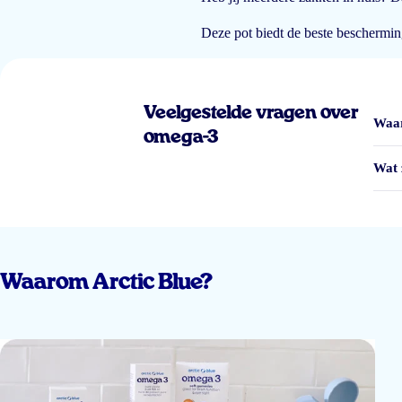
Mooie glazen pot. Goede donkere kleur voor het behoud van de kwaliteit va
Deze pot biedt de beste beschermi
Elise
Veelgestelde vragen over
Waar
omega-3
Wat 
Waarom Arctic Blue?