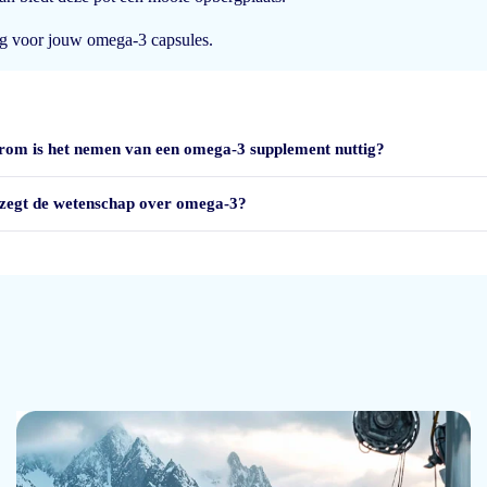
n de inhoud. Vraag me wel af waarom de pot zo groot is als een zakje capsules
ng voor jouw omega-3 capsules.
Laad meer reviews
om is het nemen van een omega-3 supplement nuttig?
zegt de wetenschap over omega-3?