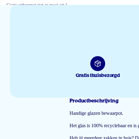
Gratis opbergpot ziet er mooi uit !
Vincent de Wilde
Mooie stevige pot.
R.M.A.W. van Haasteren
Gratis thuisbezorgd
Praktisch en goed afsluitbaar
Productbeschrijving
Hilly Hauber
Handige glazen bewaarpot.
Het glas is 100% recyclebaar en is 
Heb jij meerdere zakken in huis? D