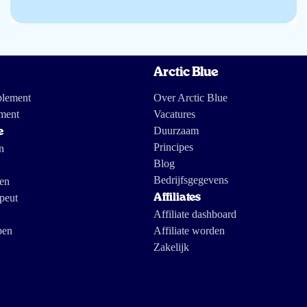
Arctic Blue
plement
Over Arctic Blue
ment
Vacatures
Duurzaam
e
Principes
n
Blog
Bedrijfsgegevens
gen
peut
Affiliates
Affiliate dashboard
pen
Affiliate worden
Zakelijk