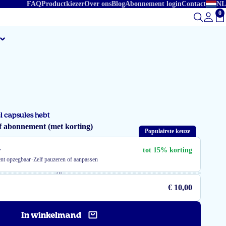
FAQ
Productkiezer
Over ons
Blog
Abonnement login
Contact
NL
0
To
el capsules hebt
f abonnement (met korting)
Populairste keuze
r
tot 15% korting
·
nt opzegbaar
Zelf pauzeren of aanpassen
of
€ 10,00
In winkelmand