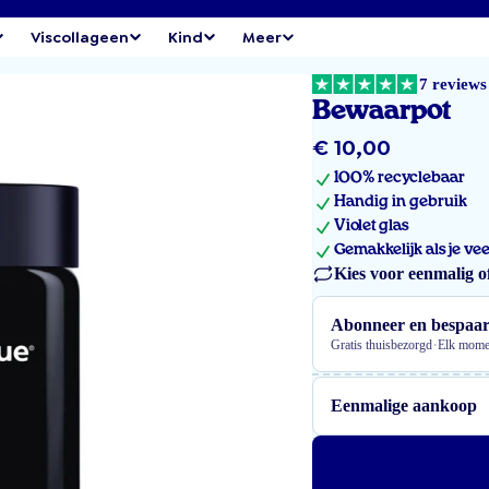
Viscollageen
Kind
Meer
7 reviews
Bewaarpot
Normale
€ 10,00
prijs
100% recyclebaar
Handig in gebruik
Violet glas
Gemakkelijk als je ve
Kies voor eenmalig o
Abonneer en bespaa
·
Gratis thuisbezorgd
Elk mome
Eenmalige aankoop