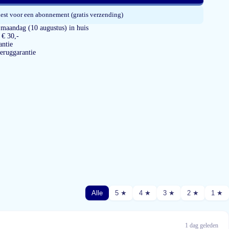
est voor een abonnement (gratis verzending)
 maandag (10 augustus) in huis
 € 30,-
ntie
teruggarantie
Alle
5 ★
4 ★
3 ★
2 ★
1 ★
1 dag geleden