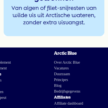
Arctic Blue
plement
Over Arctic Blue
ment
Vacatures
Duurzaam
e
Principes
n
Blog
Bedrijfsgegevens
gen
peut
Affiliates
Affiliate dashboard