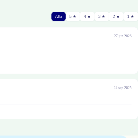
Alle
5 ★
4 ★
3 ★
2 ★
1 ★
27 jun 2026
24 sep 2025