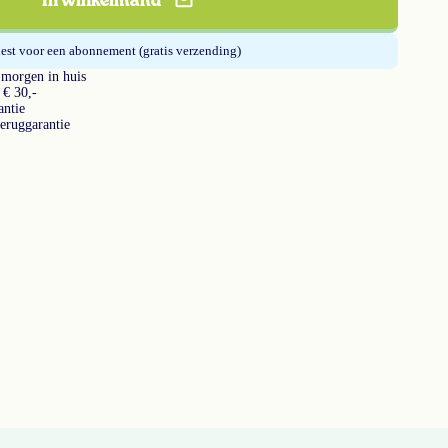
In winkelmand
est voor een abonnement (gratis verzending)
 morgen in huis
 € 30,-
ntie
teruggarantie