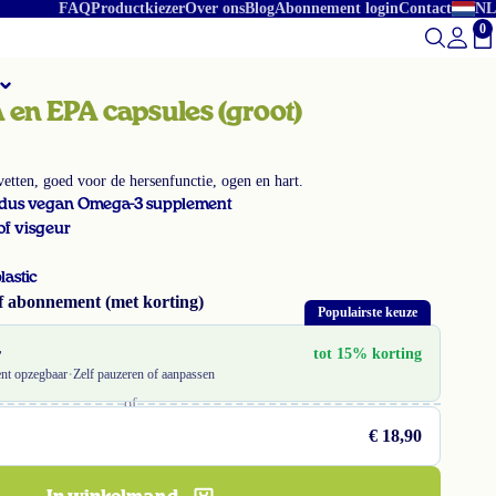
FAQ
Productkiezer
Over ons
Blog
Abonnement login
Contact
NL
0
To
 en EPA capsules (groot)
en, goed voor de hersenfunctie, ogen en hart.
 dus vegan Omega-3 supplement
of visgeur
lastic
f abonnement (met korting)
Populairste keuze
r
tot 15% korting
·
nt opzegbaar
Zelf pauzeren of aanpassen
of
€ 18,90