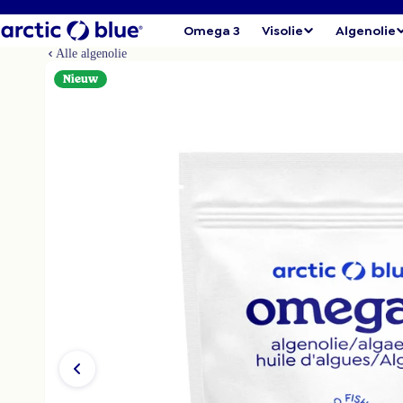
Omega 3
Visolie
Algenolie
Alle algenolie
Nieuw