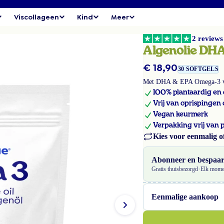
Viscollageen
Kind
Meer
2 reviews
Algenolie DHA
Normale
€ 18,90
30 SOFTGELS
prijs
Met DHA & EPA Omega-3 vett
100% plantaardig en
Vrij van oprispingen 
Vegan keurmerk
Verpakking vrij van p
Kies voor eenmalig o
Abonneer en bespaa
·
Gratis thuisbezorgd
Elk mome
Eenmalige aankoop