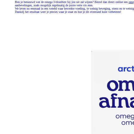
Ben je benieuwd wat de omega 3-bloedtest bij jou uit zal wijzen? Bestel dan direct online een
omeg
aanbevelingen, zoals mogelijk regelmatig de juiste vette vis eten.
We leven nu eenmaal in een wereld waar bewerkte voeding, te weinig beweging, stress en te weinig s
Dankzij het resultaat weet je precies waar je staat en hoe je dit eventueel kunt verbeteren!