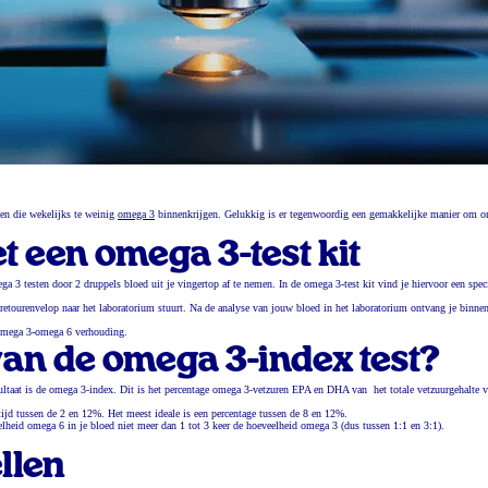
sen die wekelijks te weinig
omega 3
binnenkrijgen. Gelukkig is er tegenwoordig een gemakkelijke manier om 
 een omega 3-test kit
ga 3 testen door 2 druppels bloed uit je vingertop af te nemen. In de omega 3-test kit vind je hiervoor een spec
 retourenvelop naar het laboratorium stuurt. Na de analyse van jouw bloed in het laboratorium ontvang je binne
 omega 3-omega 6 verhouding.
 van de omega 3-index test?
sultaat is de omega 3-index. Dit is het percentage omega 3-vetzuren EPA en DHA van het totale vetzuurgehalte v
ltijd tussen de 2 en 12%. Het meest ideale is een percentage tussen de 8 en 12%.
elheid omega 6 in je bloed niet meer dan 1 tot 3 keer de hoeveelheid omega 3 (dus tussen 1:1 en 3:1).
llen