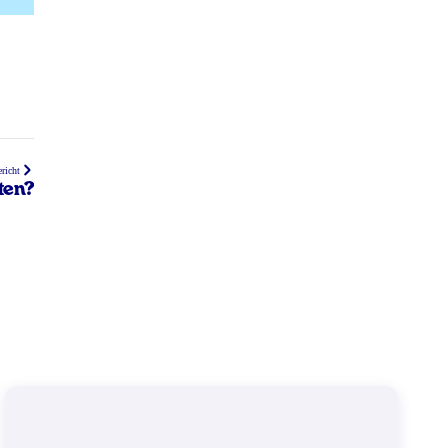
richt
ten?