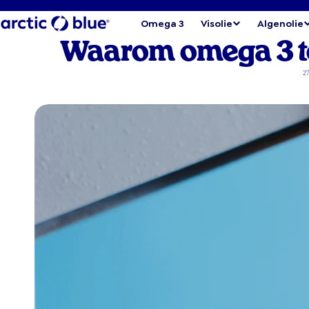
Omega 3
Visolie
Algenolie
Waarom omega 3 te
27