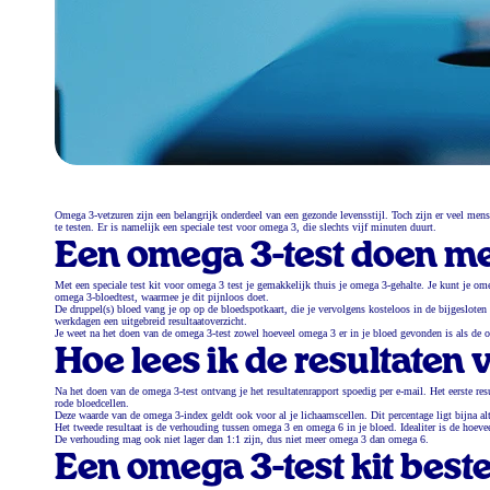
Omega 3-vetzuren zijn een belangrijk onderdeel van een gezonde levensstijl. Toch zijn er veel men
te testen. Er is namelijk een speciale test voor omega 3, die slechts vijf minuten duurt.
Een omega 3-test doen met
Met een speciale test kit voor omega 3 test je gemakkelijk thuis je omega 3-gehalte. Je kunt je ome
omega 3-bloedtest, waarmee je dit pijnloos doet.
De druppel(s) bloed vang je op op de bloedspotkaart, die je vervolgens kosteloos in de bijgesloten
werkdagen een uitgebreid resultaatoverzicht.
Je weet na het doen van de omega 3-test zowel hoeveel omega 3 er in je bloed gevonden is als de
Hoe lees ik de resultaten
Na het doen van de omega 3-test ontvang je het resultatenrapport spoedig per e-mail. Het eerste re
rode bloedcellen.
Deze waarde van de omega 3-index geldt ook voor al je lichaamscellen. Dit percentage ligt bijna a
Het tweede resultaat is de verhouding tussen omega 3 en omega 6 in je bloed. Idealiter is de hoeve
De verhouding mag ook niet lager dan 1:1 zijn, dus niet meer omega 3 dan omega 6.
Een omega 3-test kit beste