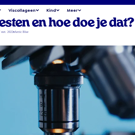
Viscollageen
Kind
Meer
sten en hoe doe je dat?
 mrt. 2022
Arctic Blue