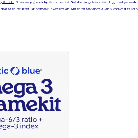
a 3-test kit
. Testen doe je gemakkelijk thuis en naast de Nederlandstalige testresultaten krijg je ook persoonlij
laap op de loer liggen. Dit beïnvloedt je vetzuurbalans. Met de test voor omega 3 kom je erachter of dit het ge