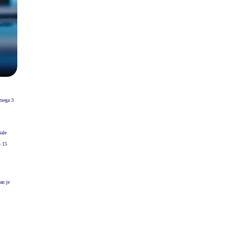
omega 3
iale
n 15
an je