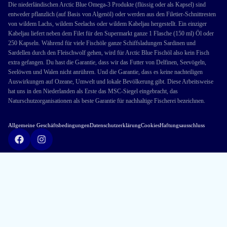
Die niederländischen Arctic Blue Omega-3 Produkte (flüssig oder als Kapsel) sind
entweder pflanzlich (auf Basis von Algenöl) oder werden aus den Filetier-Schnittresten
von wildem Lachs, wildem Seelachs oder wildem Kabeljau hergestellt. Ein einziger
Kabeljau liefert neben dem Filet für den Supermarkt ganze 1 Flasche (150 ml) Öl oder
250 Kapseln. Während für viele Fischöle ganze Schiffsladungen Sardinen und
Sardellen durch den Fleischwolf gehen, wird für Arctic Blue Fischöl also kein Fisch
extra gefangen. Du hast die Garantie, dass wir das Futter von Delfinen, Seevögeln,
Seelöwen und Walen nicht anrühren. Und die Garantie, dass es keine nachteiligen
Auswirkungen auf Ozeane, Umwelt und lokale Bevölkerung gibt. Diese Arbeitsweise
hat uns in den Niederlanden als Erste das MSC-Siegel eingebracht, das
Naturschutzorganisationen als beste Garantie für nachhaltige Fischerei bezeichnen.
Allgemeine Geschäftsbedingungen
Datenschutzerklärung
Cookies
Haftungsausschluss