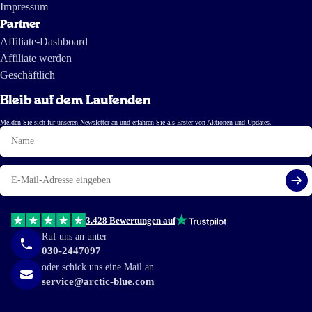
Impressum
Partner
Affiliate-Dashboard
Affiliate werden
Geschäftlich
Bleib auf dem Laufenden
Melden Sie sich für unseren Newsletter an und erfahren Sie als Erster von Aktionen und Updates.
Name
E-
Mail
Reg
3.428 Bewertungen auf
Ruf uns an unter
030-2447097
oder schick uns eine Mail an
service@arctic-blue.com