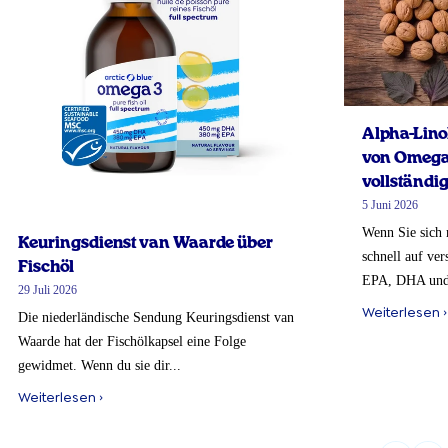
Alpha-Lino
von Omega-
vollständig
5 Juni 2026
Wenn Sie sich 
Keuringsdienst van Waarde über
schnell auf ve
Fischöl
EPA, DHA und
29 Juli 2026
Weiterlesen ›
Die niederländische Sendung Keuringsdienst van
Waarde hat der Fischölkapsel eine Folge
gewidmet. Wenn du sie dir...
Weiterlesen ›