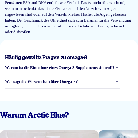
Fettsäuren EPA und DHA enthält wie Fischöl. Das ist nicht überraschend,
Best product quality and great service.
wenn man bedenkt, dass fette Fischarten auf den Verzehr von Algen
angewiesen sind oder auf den Verzehr kleiner Fische, die Algen gefressen
haben. Der Geschmack des Öls eignet sich zum Beispiel für die Verwendung
Pedro Rodriguez
in Joghurt, aber auch pur vom Löffel. Keine Gefahr von Fischgeschmack
oder Aufstoßen.
14 Mai 2026
Smaak is prima en geen last van oprispingen
Häufig gestellte Fragen zu omega-3
Go
Warum ist die Einnahme eines Omega-3-Supplements sinnvoll?
Was sagt die Wissenschaft über Omega-3?
8 Mai 2026
Goed product
Luna S.
Warum Arctic Blue?
23 Apr 2026