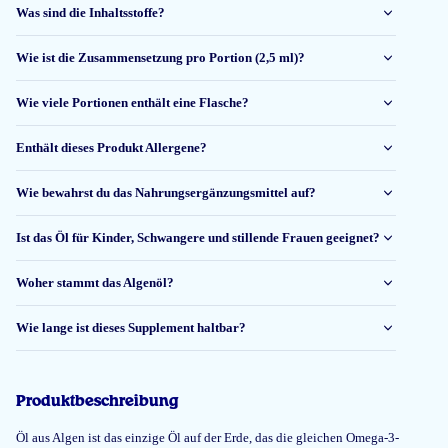
service is verder onberispelijk !
Was sind die Inhaltsstoffe?
Yvonne
Wie ist die Zusammensetzung pro Portion (2,5 ml)?
Wie viele Portionen enthält eine Flasche?
1 Jun 2026
Moet de uitwerking nog ondervinden, maar de smaak is goed en geen
Enthält dieses Produkt Allergene?
vervelende nasmaak of oprisping.
Wie bewahrst du das Nahrungsergänzungsmittel auf?
Dhr. J De Jong
Ist das Öl für Kinder, Schwangere und stillende Frauen geeignet?
26 Mai 2026
Woher stammt das Algenöl?
De smaak is goed. De dosis is klein per keer. Geen oprispingen.
Wie lange ist dieses Supplement haltbar?
Of het een effect heeft of resultaat, merk ik niet.
Carina De Smedt
Produktbeschreibung
Öl aus Algen ist das einzige Öl auf der Erde, das die gleichen Omega-3-
23 Mai 2026