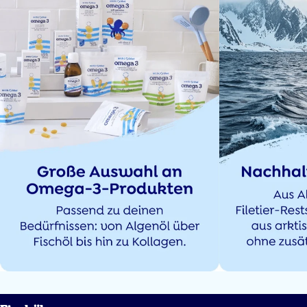
Vlotte en snelle levering.
Neutrale smaak, fijn lepeltje om te doseren en aangenaam om dagelijks in
te nemen.
Karen Buytaert
19 Apr 2026
Niet erg om dit dagelijks te nemen. Het smaakt HEERLIJK
M.M. van Middendorp
14 Apr 2026
Prima, snel in huis en goed van smaak.
Lisette Pannenborg