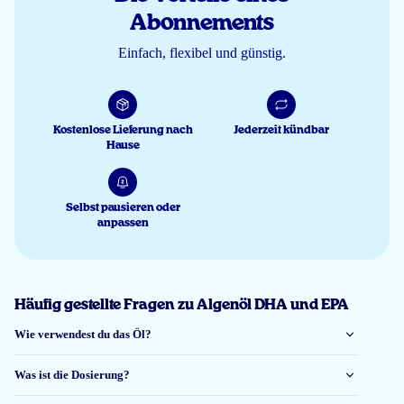
Dhr. broersen
Abonnements
Einfach, flexibel und günstig.
26 Jun 2026
Lekker van smaak, de service is netjes en vlot verlopen!!!
Kostenlose Lieferung nach
Jederzeit kündbar
Hause
Carine
Selbst pausieren oder
20 Jun 2026
anpassen
De sinasappelsmaak heb ik niet nodig, maar goed. Verder best prijzig, beste
wachten op aanbiedingen
Anita
Häufig gestellte Fragen zu Algenöl DHA und EPA
Wie verwendest du das Öl?
9 Jun 2026
Was ist die Dosierung?
gebruik reeds langere periode de algenolie hoge dosis wat goed bevalt...de