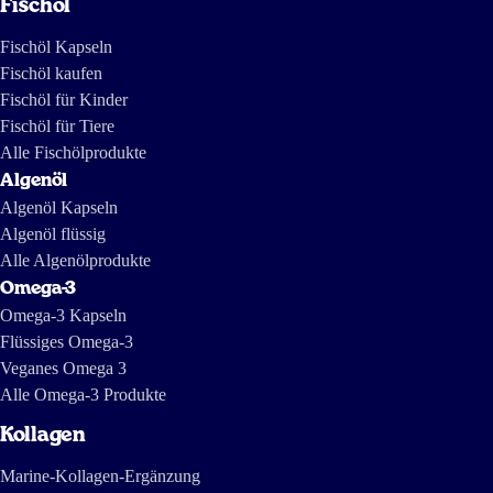
Fischöl
27 Mär 2026
Super product
Fischöl Kapseln
Fischöl kaufen
Herbert Van Rooij
Fischöl für Kinder
Fischöl für Tiere
Alle Fischölprodukte
16 Mär 2026
Algenöl
Het algenolie is goed te doseren en in te nemen. Ik slik het na het
Algenöl Kapseln
tandenpoetsen voor het slapen omdat het soms niet bij de smaak van een
Algenöl flüssig
maaltijd past.
Alle Algenölprodukte
Esther Meier
Omega-3
Omega-3 Kapseln
Flüssiges Omega-3
Veganes Omega 3
16 Mär 2026
Alle Omega-3 Produkte
Strong smell despite the claim that it doesn’t.
Kollagen
Hasaan Merhi
Marine-Kollagen-Ergänzung