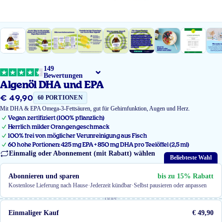
149
Bewertungen
Algenöl DHA und EPA
€ 49,90
Regulärer
60 PORTIONEN
Preis
Mit DHA & EPA Omega-3-Fettsäuren, gut für Gehirnfunktion, Augen und Herz.
Vegan zertifiziert (100% pflanzlich)
Herrlich milder Orangengeschmack
100% frei von möglicher Verunreinigung aus Fisch
60 hohe Portionen: 425 mg EPA + 850 mg DHA pro Teelöffel (2,5 ml)
Einmalig oder Abonnement (mit Rabatt) wählen
Beliebteste Wahl
Abonnieren und sparen
bis zu 15% Rabatt
·
·
Kostenlose Lieferung nach Hause
Jederzeit kündbar
Selbst pausieren oder anpassen
oder
Einmaliger Kauf
€ 49,90