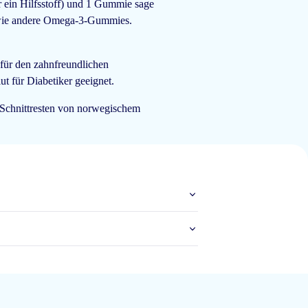
r ein Hilfsstoff) und 1 Gummie sage
 wie andere Omega-3-Gummies.
20 Jan 2026
für den zahnfreundlichen
 für Diabetiker geeignet.
t-Schnittresten von norwegischem
12 Jan 2026
12 Jan 2026