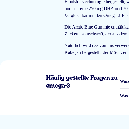
Emulsionstechnologie hergestellt, 
und schreibe 250 mg DHA und 70 m
Vergleichbar mit den Omega-3-Fisc
Mijn zoon 3,5 jaar vind ze lekker .
Die Arctic Blue Gummie enthält kau
Zuckeraustauschstoff, der aus dem
CB
Natürlich wird das von uns verwend
Kabeljau hergestellt, der MSC-zertifi
Heel toegankelijk voor kinderen
Häufig gestellte Fragen zu
Rose-Marie Suffys
Waru
omega-3
Was 
Mijn kinderen vinden ze super vies. Ze zijn heel jelly achtig. Zonde van mi
Samia Ferreira da Silva