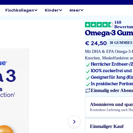
Fischkollagen
Kinder
Meer
160
Bewertun
Omega-3 Gum
Regulärer
€ 24,50
30 GUMMIES
Preis
Mit DHA & EPA Omega-3-Fet
Knochen, Muskelfunktion 
Herrlicher Erdbeer-/
100% zuckerfrei und
Geeignet für Jung (Ki
In praktischer Porti
Einmalig oder Abonn
Abonnieren und spa
Kostenlose Lieferung nach Ha
Einmaliger Kauf