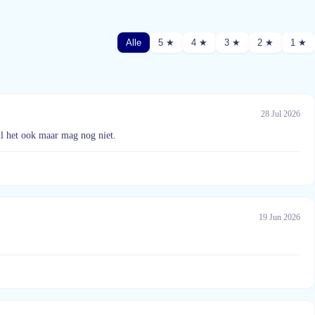
Alle
5 ★
4 ★
3 ★
2 ★
1 ★
28 Jul 2026
il het ook maar mag nog niet.
19 Jun 2026