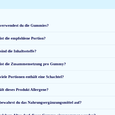
verwendest du die Gummies?
ist die empfohlene Portion?
ens de avondmaaltijd. Ze smaken en ruiken zoetig. Fijn dat er alleen natuurlijk
sind die Inhaltsstoffe?
ist die Zusammensetzung pro Gummy?
viele Portionen enthält eine Schachtel?
n omega 3 voorzien.
ält dieses Produkt Allergene?
bewahrst du das Nahrungsergänzungsmittel auf?