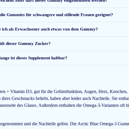
elchem Alter darf dieser Gummy eingenommen werden?
aan je kind geeft. Er zit geen vissmaak aan, maar het is wel een aparte gelsubs
 die Gummies für schwangere und stillende Frauen geeignet?
 als hij geen vis eet, is het toch duur. En meerdere verpakkingen goedkoper ma
e wil het beste voor je kind, maar tegen welke prijs? Ik ben wel enthousiast ov
 ich als Erwachsener auch etwas von dem Gummy?
ält dieser Gummy Zucker?
lange ist dieses Supplement haltbar?
ass="claimsafe-blur">waar ik niet misselijk van word</span>. Ook mijn zoontj
 + Vitamin D3, gut für die Gehirnfunktion, Augen, Herz, Knochen, 
es Geschmacks beliebt, haben aber leider auch Nachteile. Sie enthalt
nnenseite des Glases. Außerdem enthalten die Omega-3-Varianten oft 
angenommen und die Nachteile gelöst. Die Arctic Blue Omega-3 Gummi