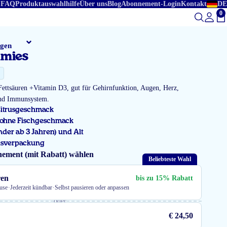
FAQ
Produktauswahlhilfe
Über uns
Blog
Abonnement-Login
Kontakt
DE
0
Ge
gen
mies
tsäuren +Vitamin D3, gut für Gehirnfunktion, Augen, Herz,
und Immunsystem.
Zitrusgeschmack
 ohne Fischgeschmack
nder ab 3 Jahren) und Alt
onsverpackung
ement (mit Rabatt) wählen
Beliebteste Wahl
ren
bis zu 15% Rabatt
·
·
use
Jederzeit kündbar
Selbst pausieren oder anpassen
oder
€ 24,50