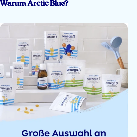
Warum Arctic Blue?
De kids vinden het top!!
Yorick Geul
Goede heel
Sagal Yarow
Geachte,
Ik heb twee besteld,mijn kind vindt het lekker eindelijk lust hij iets.en ik 
Ben super blij mee.