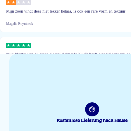
Mijn zoon vindt deze niet lekker helaas, is ook een rare vorm en textuur
Magalie Ruymbeek
mijn kleuter van 4j <span class="claimsafe-blur">heeft hier volgens mij baa
Sara Vanden Auweele
Makkelijk in te nemen door de kids,en heerlijk van smaak
Saliha Oussiali
Kostenlose Lieferung nach Hause