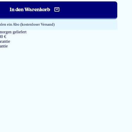
In den Warenkorb
en ein Abo (kostenloser Versand)
morgen geliefert
30 €
rantie
antie