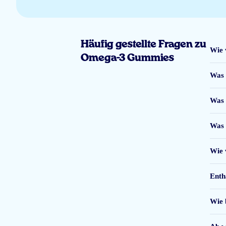
Fijne smaak
Jan Wildeman
Häufig gestellte Fragen zu
Wie 
Omega-3 Gummies
Was 
Veel (goede) informatie. Mijn zoontje vind het prima om ze in te nemen tijd
Was 
Klantenservice snel te bereiken via chat (geen bots)
Vivienne
Was 
Wie 
Eenvoudige lekkernijen voor de kleintjes, die de kinderen ook nog eens va
Enth
ZRX
Wie 