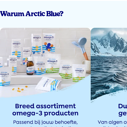
12 Sep 2024
Warum Arctic Blue?
Goede tips
Han ane
9 Sep 2024
Heel interessant, ook op een fijne manier geschreven. Leuk én boeiend!
Wendy De Vries
9 Sep 2024
Mijn dochter is dol op omega³
Sevim Kilic