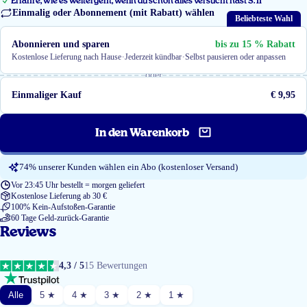
Erfahre, wie es weitergeht, wenn du schon alles versucht hast S. 11
Einmalig oder Abonnement (mit Rabatt) wählen
Beliebteste Wahl
Abonnieren und sparen
bis zu 15 % Rabatt
·
·
Kostenlose Lieferung nach Hause
Jederzeit kündbar
Selbst pausieren oder anpassen
oder
Einmaliger Kauf
€ 9,95
In den Warenkorb
74% unserer Kunden wählen ein Abo (kostenloser Versand)
Vor 23:45 Uhr bestellt = morgen geliefert
Kostenlose Lieferung ab 30 €
100% Kein-Aufstoßen-Garantie
60 Tage Geld-zurück-Garantie
Reviews
4,3 / 5
15 Bewertungen
Alle
5 ★
4 ★
3 ★
2 ★
1 ★