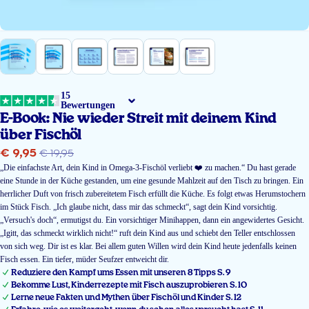
15
Bewertungen
E-Book: Nie wieder Streit mit deinem Kind
über Fischöl
€ 9,95
Angebotspreis
Regulärer
€ 19,95
„Die einfachste Art, dein Kind in Omega-3-Fischöl verliebt ❤️ zu machen.“ Du hast gerade
Preis
eine Stunde in der Küche gestanden, um eine gesunde Mahlzeit auf den Tisch zu bringen. Ein
herrlicher Duft von frisch zubereitetem Fisch erfüllt die Küche. Es folgt etwas Herumstochern
im Stück Fisch. „Ich glaube nicht, dass mir das schmeckt“, sagt dein Kind vorsichtig.
„Versuch's doch“, ermutigst du. Ein vorsichtiger Minihappen, dann ein angewidertes Gesicht.
„Igitt, das schmeckt wirklich nicht!“ ruft dein Kind aus und schiebt den Teller entschlossen
von sich weg. Dir ist es klar. Bei allem guten Willen wird dein Kind heute jedenfalls keinen
Fisch essen. Ein tiefer, müder Seufzer entweicht dir.
Reduziere den Kampf ums Essen mit unseren 8 Tipps S. 9
Bekomme Lust, Kinderrezepte mit Fisch auszuprobieren S. 10
Lerne neue Fakten und Mythen über Fischöl und Kinder S. 12