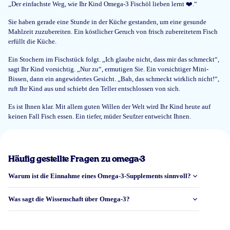
„Der einfachste Weg, wie Ihr Kind Omega-3 Fischöl lieben lernt ❤️.“
18 Nov 2024
Sie haben gerade eine Stunde in der Küche gestanden, um eine gesunde
Mahlzeit zuzubereiten. Ein köstlicher Geruch von frisch zubereitetem Fisch
Ik dacht dat ik geen boek had gekregen maar is mijn fout ik heb het
erfüllt die Küche.
digitaal gekregen.
Ein Stochern im Fischstück folgt. „Ich glaube nicht, dass mir das schmeckt“,
Mevr. Agyekum, A
sagt Ihr Kind vorsichtig. „Nur zu“, ermutigen Sie. Ein vorsichtiger Mini-
Bissen, dann ein angewidertes Gesicht. „Bah, das schmeckt wirklich nicht!“,
ruft Ihr Kind aus und schiebt den Teller entschlossen von sich.
13 Okt 2024
Es ist Ihnen klar. Mit allem guten Willen der Welt wird Ihr Kind heute auf
Niet geleest maar zeker interresant
keinen Fall Fisch essen. Ein tiefer, müder Seufzer entweicht Ihnen.
Klant
Häufig gestellte Fragen zu omega-3
Warum ist die Einnahme eines Omega-3-Supplements sinnvoll?
8 Okt 2024
Deze niet gekregen bij de bestelling dus geen idee
Was sagt die Wissenschaft über Omega-3?
Anouk