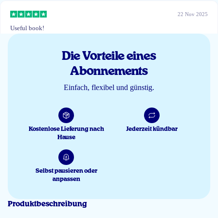
22 Nov 2025
Useful book!
Inna
Die Vorteile eines
Abonnements
20 Feb 2025
Einfach, flexibel und günstig.
Interessante e-book
Jennifer
Kostenlose Lieferung nach
Jederzeit kündbar
Hause
22 Dez 2024
Ik was sceptisch maar de kinderen pakken het elke dag zelf uit de koelkast
Selbst pausieren oder
👌🏻
anpassen
Madelon ten Hoope
Produktbeschreibung