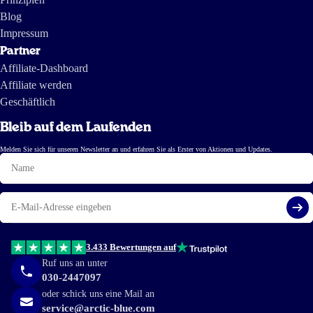
Blog
Impressum
Partner
Affiliate-Dashboard
Affiliate werden
Geschäftlich
Bleib auf dem Laufenden
Melden Sie sich für unseren Newsletter an und erfahren Sie als Erster von Aktionen und Updates.
Name
E-
Mail
Reg
3.433 Bewertungen auf
Ruf uns an unter
030-2447097
oder schick uns eine Mail an
service@arctic-blue.com