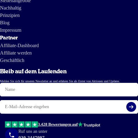
Stellenangebote
Nachhaltig
Prinzipien
Blog
Impressum
Partner
Affiliate-Dashboard
Affiliate werden
Geschäftlich
Bleib auf dem Laufenden
Melden Sie sich für unseren Newsletter an und erfahren Sie als Erster von Aktionen und Updates.
Name
E-
Mail
Reg
3.428 Bewertungen auf
Ruf uns an unter
030-2447097