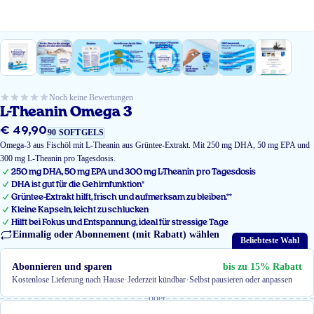
Noch keine Bewertungen
L-Theanin Omega 3
€ 49,90
Regulärer
90 SOFTGELS
Preis
Omega-3 aus Fischöl mit L-Theanin aus Grüntee-Extrakt. Mit 250 mg DHA, 50 mg EPA und
300 mg L-Theanin pro Tagesdosis.
250 mg DHA, 50 mg EPA und 300 mg L-Theanin pro Tagesdosis
DHA ist gut für die Gehirnfunktion*
Grüntee-Extrakt hilft, frisch und aufmerksam zu bleiben.**
Kleine Kapseln, leicht zu schlucken
Hilft bei Fokus und Entspannung, ideal für stressige Tage
Einmalig oder Abonnement (mit Rabatt) wählen
Beliebteste Wahl
Abonnieren und sparen
bis zu 15% Rabatt
·
·
Kostenlose Lieferung nach Hause
Jederzeit kündbar
Selbst pausieren oder anpassen
oder