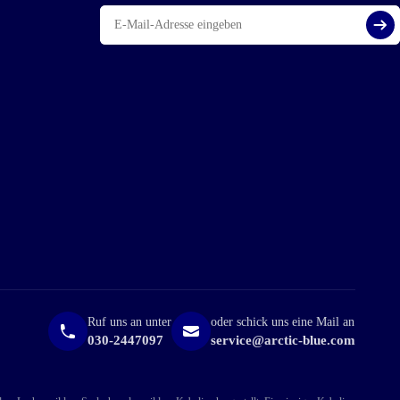
E-
Mail
Reg
Ruf uns an unter
oder schick uns eine Mail an
030-2447097
service@arctic-blue.com