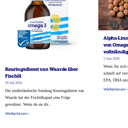
Alpha-Lino
von Omega-
vollständig
5 Juni 2026
Wenn Sie sich 
Keuringsdienst van Waarde über
schnell auf ve
Fischöl
EPA, DHA und
29 Juli 2026
Weiterlesen ›
Die niederländische Sendung Keuringsdienst van
Waarde hat der Fischölkapsel eine Folge
gewidmet. Wenn du sie dir...
Weiterlesen ›