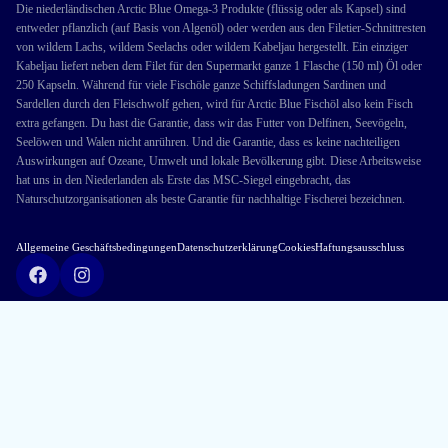
Die niederländischen Arctic Blue Omega-3 Produkte (flüssig oder als Kapsel) sind
entweder pflanzlich (auf Basis von Algenöl) oder werden aus den Filetier-Schnittresten
von wildem Lachs, wildem Seelachs oder wildem Kabeljau hergestellt. Ein einziger
Kabeljau liefert neben dem Filet für den Supermarkt ganze 1 Flasche (150 ml) Öl oder
250 Kapseln. Während für viele Fischöle ganze Schiffsladungen Sardinen und
Sardellen durch den Fleischwolf gehen, wird für Arctic Blue Fischöl also kein Fisch
extra gefangen. Du hast die Garantie, dass wir das Futter von Delfinen, Seevögeln,
Seelöwen und Walen nicht anrühren. Und die Garantie, dass es keine nachteiligen
Auswirkungen auf Ozeane, Umwelt und lokale Bevölkerung gibt. Diese Arbeitsweise
hat uns in den Niederlanden als Erste das MSC-Siegel eingebracht, das
Naturschutzorganisationen als beste Garantie für nachhaltige Fischerei bezeichnen.
Allgemeine Geschäftsbedingungen
Datenschutzerklärung
Cookies
Haftungsausschluss