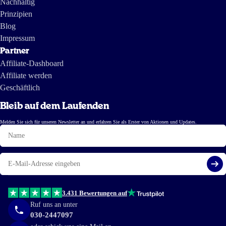
Nachhaltig
Prinzipien
Blog
Impressum
Partner
Affiliate-Dashboard
Affiliate werden
Geschäftlich
Bleib auf dem Laufenden
Melden Sie sich für unseren Newsletter an und erfahren Sie als Erster von Aktionen und Updates.
Name
E-
Mail
Reg
3.431 Bewertungen auf
Ruf uns an unter
030-2447097