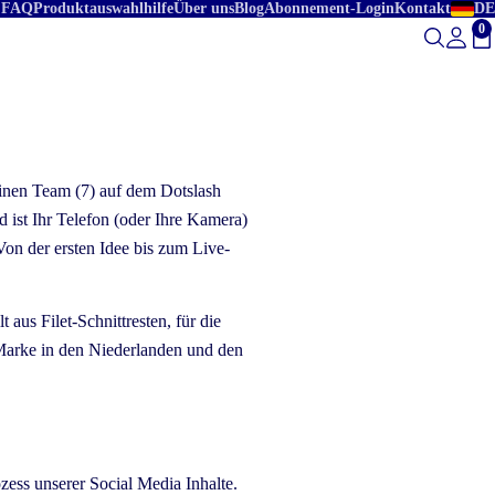
FAQ
Produktauswahlhilfe
Über uns
Blog
Abonnement-Login
Kontakt
DE
0
Ge
einen Team (7) auf dem Dotslash
 ist Ihr Telefon (oder Ihre Kamera)
on der ersten Idee bis zum Live-
aus Filet-Schnittresten, für die
 Marke in den Niederlanden und den
ess unserer Social Media Inhalte.