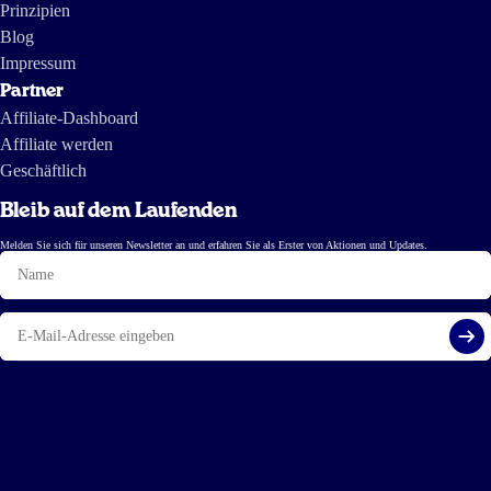
Prinzipien
Blog
Impressum
Partner
Affiliate-Dashboard
Affiliate werden
Geschäftlich
Bleib auf dem Laufenden
Melden Sie sich für unseren Newsletter an und erfahren Sie als Erster von Aktionen und Updates.
Name
E-
Mail
Reg