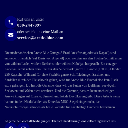
Ruf uns an unter
030-2447097
oder schick uns eine Mail an
service@arctic-blue.com
Die niederländischen Arctic Blue Omega-3 Produkte (flüssig oder als Kapsel) sind
entweder pflanzlich (auf Basis von Algenöl) oder werden aus den Filetier-Schnittresten
von wildem Lachs, wildem Seelachs oder wildem Kabeljau hergestellt. Ein einziger
Kabeljau liefert neben dem Filet für den Supermarkt ganze 1 Flasche (150 ml) Öl oder
250 Kapseln. Während für viele Fischöle ganze Schiffsladungen Sardinen und
Sardellen durch den Fleischwolf gehen, wird für Arctic Blue Fischöl also kein Fisch
extra gefangen. Du hast die Garantie, dass wir das Futter von Delfinen, Seevögeln,
Seelöwen und Walen nicht anrühren. Und die Garantie, dass es keine nachteiligen
Auswirkungen auf Ozeane, Umwelt und lokale Bevölkerung gibt. Diese Arbeitsweise
hat uns in den Niederlanden als Erste das MSC-Siegel eingebracht, das
Naturschutzorganisationen als beste Garantie für nachhaltige Fischerei bezeichnen.
Allgemeine Geschäftsbedingungen
Datenschutzerklärung
Cookies
Haftungsausschluss