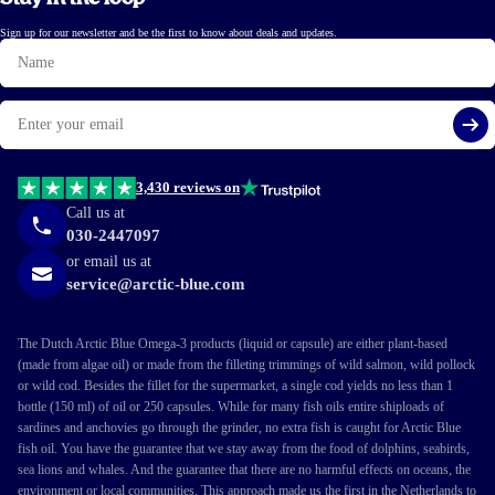
Sign up for our newsletter and be the first to know about deals and updates.
Name
19 Jan 2026
Bestelling vlotjes verlopen. Ook degelijk en veilig verpakt. Echter te
Email
vroeg om een beoordeling te schrijven want het is nu eenmaal een product
waarvan de resultaten niet meteen merkbaar zijn.
Si
Daniel De Beus
3,430 reviews on
Call us at
030-2447097
or email us at
17 Jan 2026
service@arctic-blue.com
Perfecte algenolie,
geen last van oprispingen wat ik wel met visolie heb
,
tot nu toe bevalt de olie mij perfect !!!
The Dutch Arctic Blue Omega-3 products (liquid or capsule) are either plant-based
Rob Dirix
(made from algae oil) or made from the filleting trimmings of wild salmon, wild pollock
or wild cod. Besides the fillet for the supermarket, a single cod yields no less than 1
bottle (150 ml) of oil or 250 capsules. While for many fish oils entire shiploads of
sardines and anchovies go through the grinder, no extra fish is caught for Arctic Blue
12 Jan 2026
fish oil. You have the guarantee that we stay away from the food of dolphins, seabirds,
sea lions and whales. And the guarantee that there are no harmful effects on oceans, the
Schmeckt gut, super Qualität, genau das, was ich erwartet habe.
environment or local communities. This approach made us the first in the Netherlands to