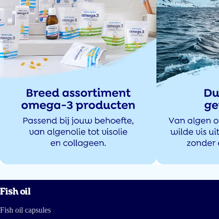
Vlotte en snelle levering.
Neutrale smaak, fijn lepeltje om te doseren en aangenaam om dagelijks in
te nemen.
Karen Buytaert
19 Apr 2026
Niet erg om dit dagelijks te nemen. Het smaakt HEERLIJK
M.M. van Middendorp
14 Apr 2026
Prima, snel in huis en goed van smaak.
Lisette Pannenborg
Fish oil
Fish oil capsules