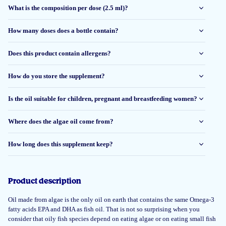
service is verder onberispelijk !
What is the composition per dose (2.5 ml)?
Yvonne
How many doses does a bottle contain?
Does this product contain allergens?
1 Jun 2026
Moet de uitwerking nog ondervinden, maar de smaak is goed en geen
How do you store the supplement?
vervelende nasmaak of oprisping.
Is the oil suitable for children, pregnant and breastfeeding women?
Dhr. J De Jong
Where does the algae oil come from?
26 May 2026
How long does this supplement keep?
De smaak is goed. De dosis is klein per keer. Geen oprispingen.
Of het een effect heeft of resultaat, merk ik niet.
Product description
Carina De Smedt
Oil made from algae is the only oil on earth that contains the same Omega-3
fatty acids EPA and DHA as fish oil. That is not so surprising when you
consider that oily fish species depend on eating algae or on eating small fish
23 May 2026