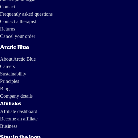
Contact
24 Feb 2026
Frequently asked questions
Gebruik het nu ongeveer 2 weken en
ik heb het gevoel dat ik minder vaak
Contact a therapist
last heb van brain fog
. Er zit ook het minder gekende DPA in
wat dit
Returns
product beter maakt dan geadverteerd
.
Cancel your order
tobias 633
Arctic Blue
About Arctic Blue
Careers
10 Feb 2026
Sustainability
Fijne algenolie zonder bijsmaak
Principles
Janneke Slofstra
Blog
Company details
Affiliates
26 Jan 2026
Affiliate dashboard
Become an affiliate
Lekkere sinaasappel smaak om de vis/ algen aroma mee te camoufleren
Business
Sarah
Stay in the loop