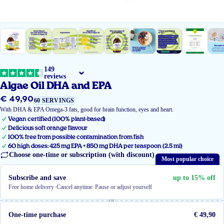
149
reviews
Algae Oil DHA and EPA
€ 49,90
Regular
60 SERVINGS
price
With DHA & EPA Omega-3 fats, good for brain function, eyes and heart.
Vegan certified (100% plant-based)
Delicious soft orange flavour
100% free from possible contamination from fish
60 high doses: 425 mg EPA + 850 mg DHA per teaspoon (2.5 ml)
Choose one-time or subscription (with discount)
Most popular choice
Subscribe and save
up to 15% off
·
·
Free home delivery
Cancel anytime
Pause or adjust yourself
or
One-time purchase
€ 49,90