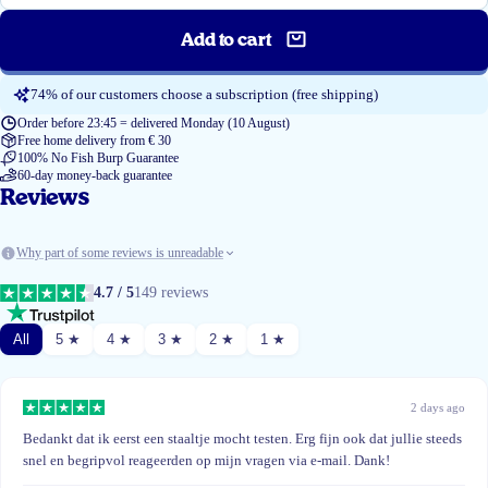
Add to cart
74% of our customers choose a subscription (free shipping)
Order before 23:45 = delivered Monday (10 August)
Free home delivery from € 30
100% No Fish Burp Guarantee
60-day money-back guarantee
Reviews
Why part of some reviews is unreadable
4.7 / 5
149 reviews
All
5 ★
4 ★
3 ★
2 ★
1 ★
2 days ago
Bedankt dat ik eerst een staaltje mocht testen. Erg fijn ook dat jullie steeds
snel en begripvol reageerden op mijn vragen via e-mail. Dank!