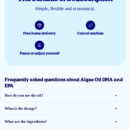
Dhr. broersen
Simple, flexible and economical.
26 Jun 2026
Free home delivery
Cancel anytime
Lekker van smaak, de service is netjes en vlot verlopen!!!
Carine
Pause or adjust yourself
20 Jun 2026
De sinasappelsmaak heb ik niet nodig, maar goed. Verder best prijzig, beste
Frequently asked questions about Algae Oil DHA and
wachten op aanbiedingen
EPA
How do you use the oil?
Anita
What is the dosage?
9 Jun 2026
What are the ingredients?
gebruik reeds langere periode de algenolie hoge dosis wat goed bevalt...de