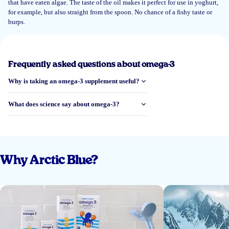
that have eaten algae. The taste of the oil makes it perfect for use in yoghurt,
for example, but also straight from the spoon. No chance of a fishy taste or
Best product quality and great service.
burps.
Pedro Rodriguez
Frequently asked questions about omega-3
14 May 2026
Why is taking an omega-3 supplement useful?
Smaak is prima en geen last van oprispingen
What does science say about omega-3?
Go
8 May 2026
Why Arctic Blue?
Goed product
Luna S.
23 Apr 2026