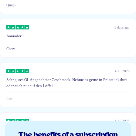
Quiqo
5 days ago
Aanrader!!
Corry
4 Jul 2026
Sehr gutes Öl. Angenehmer Geschmack. Nehme es gerne in Frühstücksbrei
oder auch pur auf den Löffel.
Ines
1 Jul 2026
Wel goed maar beetje prijzig
The benefits of a subscription