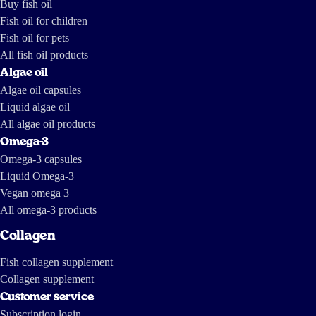
Buy fish oil
27 Mar 2026
Fish oil for children
Super product
Fish oil for pets
All fish oil products
Herbert Van Rooij
Algae oil
Algae oil capsules
Liquid algae oil
16 Mar 2026
All algae oil products
Het algenolie is goed te doseren en in te nemen. Ik slik het na het
tandenpoetsen voor het slapen omdat het soms niet bij de smaak van een
Omega-3
maaltijd past.
Omega-3 capsules
Liquid Omega-3
Esther Meier
Vegan omega 3
All omega-3 products
Collagen
16 Mar 2026
Strong smell despite the claim that it doesn’t.
Fish collagen supplement
Collagen supplement
Hasaan Merhi
Customer service
Subscription login