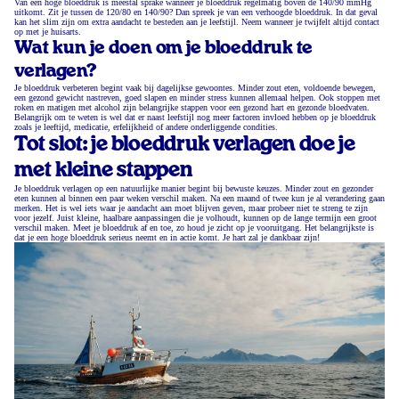
Van een hoge bloeddruk is meestal sprake wanneer je bloeddruk regelmatig boven de 140/90 mmHg
uitkomt. Zit je tussen de 120/80 en 140/90? Dan spreek je van een verhoogde bloeddruk. In dat geval
kan het slim zijn om extra aandacht te besteden aan je leefstijl. Neem wanneer je twijfelt altijd contact
op met je huisarts.
Wat kun je doen om je bloeddruk te
verlagen?
Je bloeddruk verbeteren begint vaak bij dagelijkse gewoontes. Minder zout eten, voldoende bewegen,
een gezond gewicht nastreven, goed slapen en minder stress kunnen allemaal helpen. Ook stoppen met
roken en matigen met alcohol zijn belangrijke stappen voor een gezond hart en gezonde bloedvaten.
Belangrijk om te weten is wel dat er naast leefstijl nog meer factoren invloed hebben op je bloeddruk
zoals je leeftijd, medicatie, erfelijkheid of andere onderliggende condities.
Tot slot: je bloeddruk verlagen doe je
met kleine stappen
Je bloeddruk verlagen op een natuurlijke manier begint bij bewuste keuzes. Minder zout en gezonder
eten kunnen al binnen een paar weken verschil maken. Na een maand of twee kun je al verandering gaan
merken. Het is wel iets waar je aandacht aan moet blijven geven, maar probeer niet te streng te zijn
voor jezelf. Juist kleine, haalbare aanpassingen die je volhoudt, kunnen op de lange termijn een groot
verschil maken. Meet je bloeddruk af en toe, zo houd je zicht op je vooruitgang. Het belangrijkste is
dat je een hoge bloeddruk serieus neemt en in actie komt. Je hart zal je dankbaar zijn!