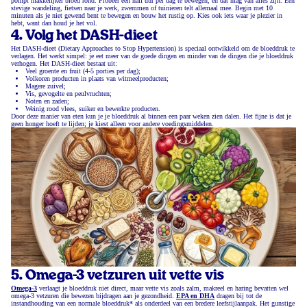
pompt makkelijker bloed rond. Probeer een half uur per dag te bewegen, en dat mag van alles zijn. Een
stevige wandeling, fietsen naar je werk, zwemmen of tuinieren telt allemaal mee. Begin met 10
minuten als je niet gewend bent te bewegen en bouw het rustig op. Kies ook iets waar je plezier in
hebt, want dan houd je het vol.
4. Volg het DASH-dieet
Het DASH-dieet (Dietary Approaches to Stop Hypertension) is speciaal ontwikkeld om de bloeddruk te
verlagen. Het werkt simpel: je eet meer van de goede dingen en minder van de dingen die je bloeddruk
verhogen. Het DASH-dieet bestaat uit:
Veel groente en fruit (4-5 porties per dag);
Volkoren producten in plaats van witmeelproducten;
Magere zuivel;
Vis, gevogelte en peulvruchten;
Noten en zaden;
Weinig rood vlees, suiker en bewerkte producten.
Door deze manier van eten kun je je bloeddruk al binnen een paar weken zien dalen. Het fijne is dat je
geen honger hoeft te lijden; je kiest alleen voor andere voedingsmiddelen.
5. Omega-3 vetzuren uit vette vis
Omega-3
verlaagt je bloeddruk niet direct, maar vette vis zoals zalm, makreel en haring bevatten wel
omega-3 vetzuren die bewezen bijdragen aan je gezondheid.
EPA en DHA
dragen bij tot de
instandhouding van een normale bloeddruk* als onderdeel van een bredere leefstijlaanpak. Het gunstige