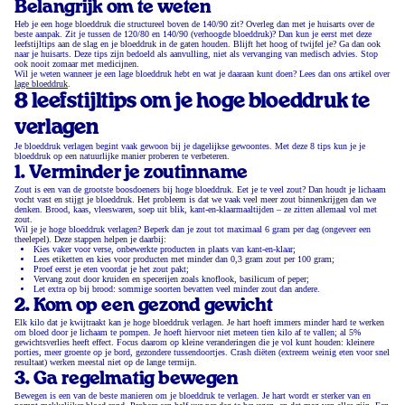
Belangrijk om te weten
Heb je een hoge bloeddruk die structureel boven de 140/90 zit? Overleg dan met je huisarts over de
beste aanpak. Zit je tussen de 120/80 en 140/90 (verhoogde bloeddruk)? Dan kun je eerst met deze
leefstijltips aan de slag en je bloeddruk in de gaten houden. Blijft het hoog of twijfel je? Ga dan ook
naar je huisarts. Deze tips zijn bedoeld als aanvulling, niet als vervanging van medisch advies. Stop
ook nooit zomaar met medicijnen.
Wil je weten wanneer je een lage bloeddruk hebt en wat je daaraan kunt doen? Lees dan ons artikel over
lage bloeddruk
.
8 leefstijltips om je hoge bloeddruk te
verlagen
Je bloeddruk verlagen begint vaak gewoon bij je dagelijkse gewoontes. Met deze 8 tips kun je je
bloeddruk op een natuurlijke manier proberen te verbeteren.
1. Verminder je zoutinname
Zout is een van de grootste boosdoeners bij hoge bloeddruk. Eet je te veel zout? Dan houdt je lichaam
vocht vast en stijgt je bloeddruk. Het probleem is dat we vaak veel meer zout binnenkrijgen dan we
denken. Brood, kaas, vleeswaren, soep uit blik, kant-en-klaarmaaltijden – ze zitten allemaal vol met
zout.
Wil je je hoge bloeddruk verlagen? Beperk dan je zout tot maximaal 6 gram per dag (ongeveer een
theelepel). Deze stappen helpen je daarbij:
Kies vaker voor verse, onbewerkte producten in plaats van kant-en-klaar;
Lees etiketten en kies voor producten met minder dan 0,3 gram zout per 100 gram;
Proef eerst je eten voordat je het zout pakt;
Vervang zout door kruiden en specerijen zoals knoflook, basilicum of peper;
Let extra op bij brood: sommige soorten bevatten veel minder zout dan andere.
2. Kom op een gezond gewicht
Elk kilo dat je kwijtraakt kan je hoge bloeddruk verlagen. Je hart hoeft immers minder hard te werken
om bloed door je lichaam te pompen. Je hoeft hiervoor niet meteen tien kilo af te vallen; al 5%
gewichtsverlies heeft effect. Focus daarom op kleine veranderingen die je vol kunt houden: kleinere
porties, meer groente op je bord, gezondere tussendoortjes. Crash diëten (extreem weinig eten voor snel
resultaat) werken meestal niet op de lange termijn.
3. Ga regelmatig bewegen
Bewegen is een van de beste manieren om je bloeddruk te verlagen. Je hart wordt er sterker van en