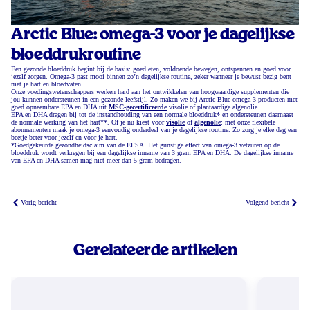
Arctic Blue: omega-3 voor je dagelijkse
bloeddrukroutine
Een gezonde bloeddruk begint bij de basis: goed eten, voldoende bewegen, ontspannen en goed voor
jezelf zorgen. Omega-3 past mooi binnen zo’n dagelijkse routine, zeker wanneer je bewust bezig bent
met je hart en bloedvaten.
Onze voedingswetenschappers werken hard aan het ontwikkelen van hoogwaardige supplementen die
jou kunnen ondersteunen in een gezonde leefstijl. Zo maken we bij Arctic Blue omega-3 producten met
goed opneembare EPA en DHA uit
MSC-gecertificeerde
visolie of plantaardige algenolie.
EPA en DHA dragen bij tot de instandhouding van een normale bloeddruk* en ondersteunen daarnaast
de normale werking van het hart**. Of je nu kiest voor
visolie
of
algenolie
: met onze flexibele
abonnementen maak je omega-3 eenvoudig onderdeel van je dagelijkse routine. Zo zorg je elke dag een
beetje beter voor jezelf en voor je hart.
*Goedgekeurde gezondheidsclaim van de EFSA. Het gunstige effect van omega-3 vetzuren op de
bloeddruk wordt verkregen bij een dagelijkse inname van 3 gram EPA en DHA. De dagelijkse inname
van EPA en DHA samen mag niet meer dan 5 gram bedragen.
Vorig bericht
Volgend bericht
Gerelateerde artikelen