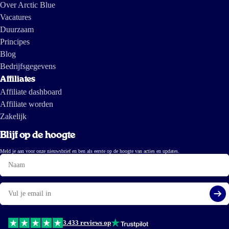
Over Arctic Blue
Vacatures
Duurzaam
Principes
Blog
Bedrijfsgegevens
Affiliates
Affiliate dashboard
Affiliate worden
Zakelijk
Blijf op de hoogte
Meld je aan voor onze nieuwsbrief en ben als eerste op de hoogte van acties en updates.
Naam
E-
mail
Aa
3.433 reviews op