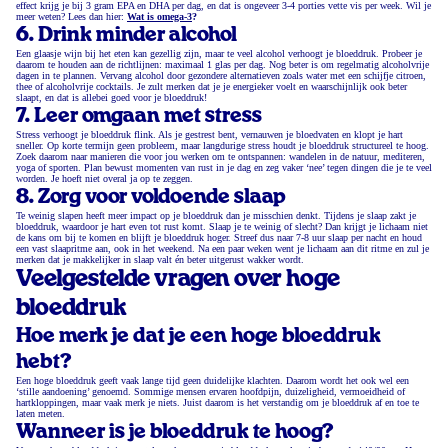
effect krijg je bij 3 gram EPA en DHA per dag, en dat is ongeveer 3-4 porties vette vis per week. Wil je
meer weten? Lees dan hier:
Wat is omega-3
?
6. Drink minder alcohol
Een glaasje wijn bij het eten kan gezellig zijn, maar te veel alcohol verhoogt je bloeddruk. Probeer je
daarom te houden aan de richtlijnen: maximaal 1 glas per dag. Nog beter is om regelmatig alcoholvrije
dagen in te plannen. Vervang alcohol door gezondere alternatieven zoals water met een schijfje citroen,
thee of alcoholvrije cocktails. Je zult merken dat je je energieker voelt en waarschijnlijk ook beter
slaapt, en dat is allebei goed voor je bloeddruk!
7. Leer omgaan met stress
Stress verhoogt je bloeddruk flink. Als je gestrest bent, vernauwen je bloedvaten en klopt je hart
sneller. Op korte termijn geen probleem, maar langdurige stress houdt je bloeddruk structureel te hoog.
Zoek daarom naar manieren die voor jou werken om te ontspannen: wandelen in de natuur, mediteren,
yoga of sporten. Plan bewust momenten van rust in je dag en zeg vaker ‘nee’ tegen dingen die je te veel
worden. Je hoeft niet overal ja op te zeggen.
8. Zorg voor voldoende slaap
Te weinig slapen heeft meer impact op je bloeddruk dan je misschien denkt. Tijdens je slaap zakt je
bloeddruk, waardoor je hart even tot rust komt. Slaap je te weinig of slecht? Dan krijgt je lichaam niet
de kans om bij te komen en blijft je bloeddruk hoger. Streef dus naar 7-8 uur slaap per nacht en houd
een vast slaapritme aan, ook in het weekend. Na een paar weken went je lichaam aan dit ritme en zul je
merken dat je makkelijker in slaap valt én beter uitgerust wakker wordt.
Veelgestelde vragen over hoge
bloeddruk
Hoe merk je dat je een hoge bloeddruk
hebt?
Een hoge bloeddruk geeft vaak lange tijd geen duidelijke klachten. Daarom wordt het ook wel een
‘stille aandoening’ genoemd. Sommige mensen ervaren hoofdpijn, duizeligheid, vermoeidheid of
hartkloppingen, maar vaak merk je niets. Juist daarom is het verstandig om je bloeddruk af en toe te
laten meten.
Wanneer is je bloeddruk te hoog?