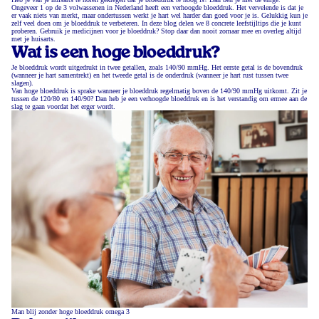
Ongeveer 1 op de 3 volwassenen in Nederland heeft een verhoogde bloeddruk. Het vervelende is dat je
er vaak niets van merkt, maar ondertussen werkt je hart wel harder dan goed voor je is. Gelukkig kun je
zelf veel doen om je bloeddruk te verbeteren. In deze blog delen we 8 concrete leefstijltips die je kunt
proberen. Gebruik je medicijnen voor je bloeddruk? Stop daar dan nooit zomaar mee en overleg altijd
met je huisarts.
Wat is een hoge bloeddruk?
Je bloeddruk wordt uitgedrukt in twee getallen, zoals 140/90 mmHg. Het eerste getal is de bovendruk
(wanneer je hart samentrekt) en het tweede getal is de onderdruk (wanneer je hart rust tussen twee
slagen).
Van hoge bloeddruk is sprake wanneer je bloeddruk regelmatig boven de 140/90 mmHg uitkomt. Zit je
tussen de 120/80 en 140/90? Dan heb je een verhoogde bloeddruk en is het verstandig om ermee aan de
slag te gaan voordat het erger wordt.
Man blij zonder hoge bloeddruk omega 3