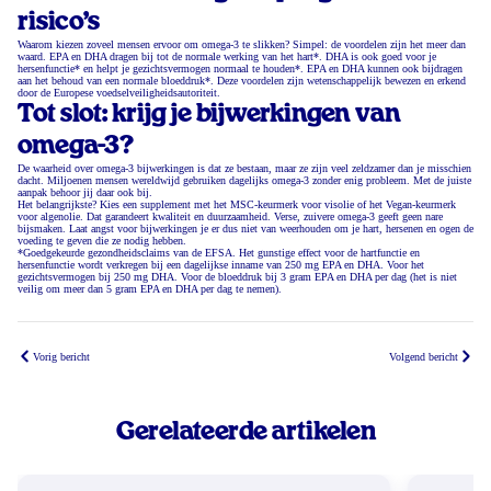
risico’s
Waarom kiezen zoveel mensen ervoor om omega-3 te slikken? Simpel: de voordelen zijn het meer dan
waard. EPA en DHA dragen bij tot de normale werking van het hart*. DHA is ook goed voor je
hersenfunctie* en helpt je gezichtsvermogen normaal te houden*. EPA en DHA kunnen ook bijdragen
aan het behoud van een normale bloeddruk*. Deze voordelen zijn wetenschappelijk bewezen en erkend
door de Europese voedselveiligheidsautoriteit.
Tot slot: krijg je bijwerkingen van
omega-3?
De waarheid over omega-3 bijwerkingen is dat ze bestaan, maar ze zijn veel zeldzamer dan je misschien
dacht. Miljoenen mensen wereldwijd gebruiken dagelijks omega-3 zonder enig probleem. Met de juiste
aanpak behoor jij daar ook bij.
Het belangrijkste? Kies een supplement met het MSC-keurmerk voor visolie of het Vegan-keurmerk
voor algenolie. Dat garandeert kwaliteit en duurzaamheid. Verse, zuivere omega-3 geeft geen nare
bijsmaken. Laat angst voor bijwerkingen je er dus niet van weerhouden om je hart, hersenen en ogen de
voeding te geven die ze nodig hebben.
*Goedgekeurde gezondheidsclaims van de EFSA. Het gunstige effect voor de hartfunctie en
hersenfunctie wordt verkregen bij een dagelijkse inname van 250 mg EPA en DHA. Voor het
gezichtsvermogen bij 250 mg DHA. Voor de bloeddruk bij 3 gram EPA en DHA per dag (het is niet
veilig om meer dan 5 gram EPA en DHA per dag te nemen).
Vorig bericht
Volgend bericht
Gerelateerde artikelen