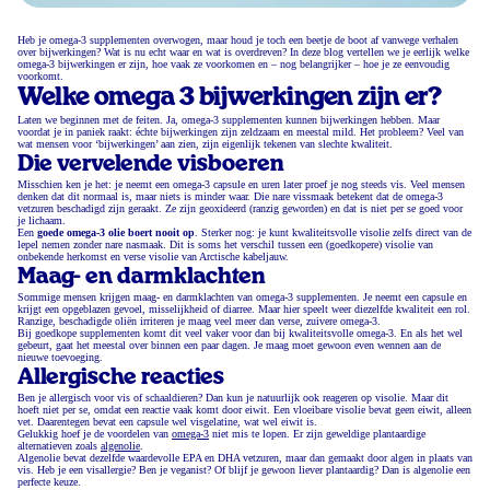
Heb je omega-3 supplementen overwogen, maar houd je toch een beetje de boot af vanwege verhalen
over bijwerkingen? Wat is nu echt waar en wat is overdreven? In deze blog vertellen we je eerlijk welke
omega-3 bijwerkingen er zijn, hoe vaak ze voorkomen en – nog belangrijker – hoe je ze eenvoudig
voorkomt.
Welke omega 3 bijwerkingen zijn er?
Laten we beginnen met de feiten. Ja, omega-3 supplementen kunnen bijwerkingen hebben. Maar
voordat je in paniek raakt: échte bijwerkingen zijn zeldzaam en meestal mild. Het probleem? Veel van
wat mensen voor ‘bijwerkingen’ aan zien, zijn eigenlijk tekenen van slechte kwaliteit.
Die vervelende visboeren
Misschien ken je het: je neemt een omega-3 capsule en uren later proef je nog steeds vis. Veel mensen
denken dat dit normaal is, maar niets is minder waar. Die nare vissmaak betekent dat de omega-3
vetzuren beschadigd zijn geraakt. Ze zijn geoxideerd (ranzig geworden) en dat is niet per se goed voor
je lichaam.
Een
goede omega-3 olie boert nooit op
. Sterker nog: je kunt kwaliteitsvolle visolie zelfs direct van de
lepel nemen zonder nare nasmaak. Dit is soms het verschil tussen een (goedkopere) visolie van
onbekende herkomst en verse visolie van Arctische kabeljauw.
Maag- en darmklachten
Sommige mensen krijgen maag- en darmklachten van omega-3 supplementen. Je neemt een capsule en
krijgt een opgeblazen gevoel, misselijkheid of diarree. Maar hier speelt weer diezelfde kwaliteit een rol.
Ranzige, beschadigde oliën irriteren je maag veel meer dan verse, zuivere omega-3.
Bij goedkope supplementen komt dit veel vaker voor dan bij kwaliteitsvolle omega-3. En als het wel
gebeurt, gaat het meestal over binnen een paar dagen. Je maag moet gewoon even wennen aan de
nieuwe toevoeging.
Allergische reacties
Ben je allergisch voor vis of schaaldieren? Dan kun je natuurlijk ook reageren op visolie. Maar dit
hoeft niet per se, omdat een reactie vaak komt door eiwit. Een vloeibare visolie bevat geen eiwit, alleen
vet. Daarentegen bevat een capsule wel visgelatine, wat wel eiwit is.
Gelukkig hoef je de voordelen van
omega-3
niet mis te lopen. Er zijn geweldige plantaardige
alternatieven zoals
algenolie
.
Algenolie bevat dezelfde waardevolle EPA en DHA vetzuren, maar dan gemaakt door algen in plaats van
vis. Heb je een visallergie? Ben je veganist? Of blijf je gewoon liever plantaardig? Dan is algenolie een
perfecte keuze.