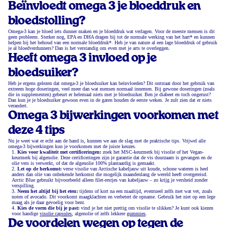
Beïnvloedt omega 3 je bloeddruk en
bloedstolling?
Omega-3 kan je bloed iets dunner maken en je bloeddruk wat verlagen. Voor de meeste mensen is dit
geen probleem. Sterker nog, EPA en DHA dragen bij tot de normale werking van het hart* en kunnen
helpen bij het behoud van een normale bloeddruk*. Heb je van nature al een lage bloeddruk of gebruik
je al bloedverdunners? Dan is het verstandig om even met je arts te overleggen.
Heeft omega 3 invloed op je
bloedsuiker?
Heb je ergens gelezen dat omega-3 je bloedsuiker kan beïnvloeden? Dit ontstaat door het gebruik van
extreem hoge doseringen, veel meer dan wat mensen normaal innemen. Bij gewone doseringen (zoals
die in supplementen) gebeurt er helemaal niets met je bloedsuiker. Ben je diabeet en toch ongerust?
Dan kun je je bloedsuiker gewoon even in de gaten houden de eerste weken. Je zult zien dat er niets
verandert.
Omega 3 bijwerkingen voorkomen met
deze 4 tips
Nu je weet wat er echt aan de hand is, kunnen we aan de slag met de praktische tips. Vrijwel alle
omega-3 bijwerkingen kun je voorkomen met de juiste keuzes.
Kies voor kwaliteit met certificeringen:
zoek het MSC-keurmerk bij visolie of het Vegan-
keurmerk bij algenolie. Deze certificeringen zijn je garantie dat de vis duurzaam is gevangen en de
olie vers is verwerkt, of dat de algenolie 100% plantaardig is gemaakt.
Let op de herkomst:
verse visolie van Arctische kabeljauw uit koude, schone wateren is heel
anders dan olie van onbekende herkomst die mogelijk maandenlang de wereld heeft overgereisd.
Arctic Blue gebruikt bijvoorbeeld alleen filet-restjes van kabeljauw – zo krijg je versheid zonder
verspilling.
Neem het altijd bij het eten:
tijdens of kort na een maaltijd, eventueel zelfs met wat vet, zoals
noten of avocado. Dit voorkomt maagklachten en verbetert de opname. Gebruik het niet op een lege
maag als je daar gevoelig voor bent.
Kies de vorm die bij je past:
vind je het niet prettig om visolie te slikken? Je kunt ook kiezen
voor handige
visolie capsules
, algenolie of zelfs lekkere
gummies
.
De voordelen wegen op tegen de