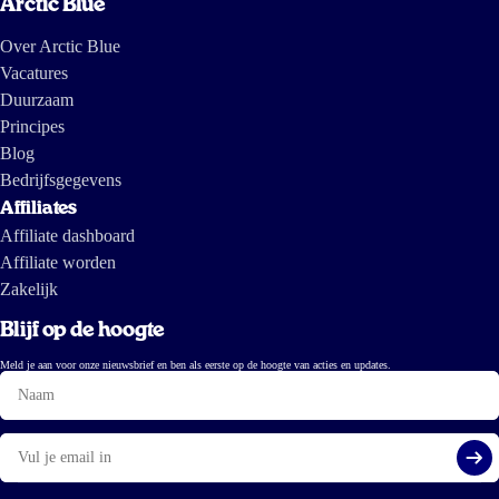
Arctic Blue
Over Arctic Blue
Vacatures
Duurzaam
Principes
Blog
Bedrijfsgegevens
Affiliates
Affiliate dashboard
Affiliate worden
Zakelijk
Blijf op de hoogte
Meld je aan voor onze nieuwsbrief en ben als eerste op de hoogte van acties en updates.
Naam
E-
mail
Aa