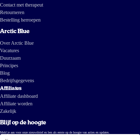
Contact met therapeut
Retourneren
Bestelling herroepen
Arctic Blue
Over Arctic Blue
Vacatures
Duurzaam
Principes
Blog
Bedrijfsgegevens
Affiliates
Affiliate dashboard
Affiliate worden
Zakelijk
Blijf op de hoogte
Meld je aan voor onze nieuwsbrief en ben als eerste op de hoogte van acties en updates.
Naam