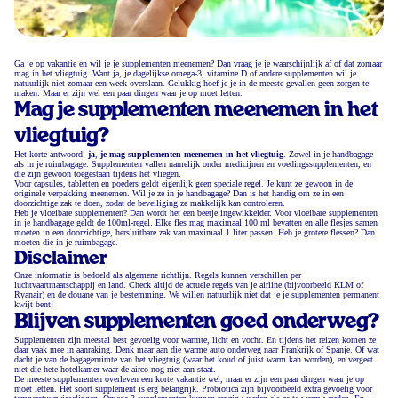
Ga je op vakantie en wil je je supplementen meenemen? Dan vraag je je waarschijnlijk af of dat zomaar
mag in het vliegtuig. Want ja, je dagelijkse omega-3, vitamine D of andere supplementen wil je
natuurlijk niet zomaar een week overslaan. Gelukkig hoef je je in de meeste gevallen geen zorgen te
maken. Maar er zijn wel een paar dingen waar je op moet letten.
Mag je supplementen meenemen in het
vliegtuig?
Het korte antwoord:
ja
,
je mag supplementen meenemen in het vliegtuig
. Zowel in je handbagage
als in je ruimbagage. Supplementen vallen namelijk onder medicijnen en voedingssupplementen, en
die zijn gewoon toegestaan tijdens het vliegen.
Voor capsules, tabletten en poeders geldt eigenlijk geen speciale regel. Je kunt ze gewoon in de
originele verpakking meenemen. Wil je ze in je handbagage? Dan is het handig om ze in een
doorzichtige zak te doen, zodat de beveiliging ze makkelijk kan controleren.
Heb je vloeibare supplementen? Dan wordt het een beetje ingewikkelder. Voor vloeibare supplementen
in je handbagage geldt de 100ml-regel. Elke fles mag maximaal 100 ml bevatten en alle flesjes samen
moeten in een doorzichtige, hersluitbare zak van maximaal 1 liter passen. Heb je grotere flessen? Dan
moeten die in je ruimbagage.
Disclaimer
Onze informatie is bedoeld als algemene richtlijn. Regels kunnen verschillen per
luchtvaartmaatschappij en land. Check altijd de actuele regels van je airline (bijvoorbeeld KLM of
Ryanair) en de douane van je bestemming. We willen natuurlijk niet dat je je supplementen permanent
kwijt bent!
Blijven supplementen goed onderweg?
Supplementen zijn meestal best gevoelig voor warmte, licht en vocht. En tijdens het reizen komen ze
daar vaak mee in aanraking. Denk maar aan die warme auto onderweg naar Frankrijk of Spanje. Of wat
dacht je van de bagageruimte van het vliegtuig (waar het koud of juist warm kan worden), en vergeet
niet die hete hotelkamer waar de airco nog niet aan staat.
De meeste supplementen overleven een korte vakantie wel, maar er zijn een paar dingen waar je op
moet letten. Het soort supplement is erg belangrijk. Probiotica zijn bijvoorbeeld extra gevoelig voor