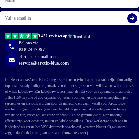
E-
mail
Aa
3.430 reviews op
Bel ons via
030-2447097
of stuur een mail naar
service@arctic-blue.com
De Nederlandse Arctic Blue Omega-3 producten (vloeibaar of capsule) zijn plantaardig
(op basis van algenolie) of gemaakt van de filet-snijresten van wilde zalm, wilde koolvis
of wilde kabeljauw. Eén kabeljauw levert, naast de filet voor de supermarkt, maar liefst
1 fles (150 ml) olie of 250 capsules op. Waar voor veel visolie hele scheepsladingen
sardientjes en ansjovis worden door de gehaktmolen gaan, wordt voor Arctic Blue
visolie dus geen vis extra gevangen. Je hebt de garantie dat we afblijven van het eten
van de dolfijn, zeevogel, zeeleeuw en walvis. Én de garantie dat er geen nadelige
effecten zijn voor oceanen, milieu en lokale bevolking. Deze werkwijze heeft ons in
Nederland als eerste het MSC-keurmerk opgeleverd, waarvan Natuur Organisaties
zeggen dat dit de beste garantie is voor duurzame visserij.