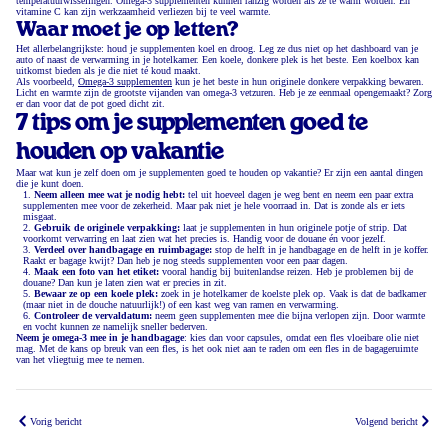
temperatuurwisselingen. Omega-3 supplementen kunnen ranzig worden als ze te warm worden. En
vitamine C kan zijn werkzaamheid verliezen bij te veel warmte.
Waar moet je op letten?
Het allerbelangrijkste: houd je supplementen koel en droog. Leg ze dus niet op het dashboard van je
auto of naast de verwarming in je hotelkamer. Een koele, donkere plek is het beste. Een koelbox kan
uitkomst bieden als je die niet té koud maakt.
Als voorbeeld,
Omega-3 supplementen
kun je het beste in hun originele donkere verpakking bewaren.
Licht en warmte zijn de grootste vijanden van omega-3 vetzuren. Heb je ze eenmaal opengemaakt? Zorg
er dan voor dat de pot goed dicht zit.
7 tips om je supplementen goed te
houden op vakantie
Maar wat kun je zelf doen om je supplementen goed te houden op vakantie? Er zijn een aantal dingen
die je kunt doen.
Neem alleen mee wat je nodig hebt:
tel uit hoeveel dagen je weg bent en neem een paar extra
supplementen mee voor de zekerheid. Maar pak niet je hele voorraad in. Dat is zonde als er iets
misgaat.
Gebruik de originele verpakking:
laat je supplementen in hun originele potje of strip. Dat
voorkomt verwarring en laat zien wat het precies is. Handig voor de douane én voor jezelf.
Verdeel over handbagage en ruimbagage:
stop de helft in je handbagage en de helft in je koffer.
Raakt er bagage kwijt? Dan heb je nog steeds supplementen voor een paar dagen.
Maak een foto van het etiket:
vooral handig bij buitenlandse reizen. Heb je problemen bij de
douane? Dan kun je laten zien wat er precies in zit.
Bewaar ze op een koele plek:
zoek in je hotelkamer de koelste plek op. Vaak is dat de badkamer
(maar niet in de douche natuurlijk!) of een kast weg van ramen en verwarming.
Controleer de vervaldatum:
neem geen supplementen mee die bijna verlopen zijn. Door warmte
en vocht kunnen ze namelijk sneller bederven.
Neem je omega-3 mee in je handbagage
: kies dan voor capsules, omdat een fles vloeibare olie niet
mag. Met de kans op breuk van een fles, is het ook niet aan te raden om een fles in de bagageruimte
van het vliegtuig mee te nemen.
Vorig bericht
Volgend bericht