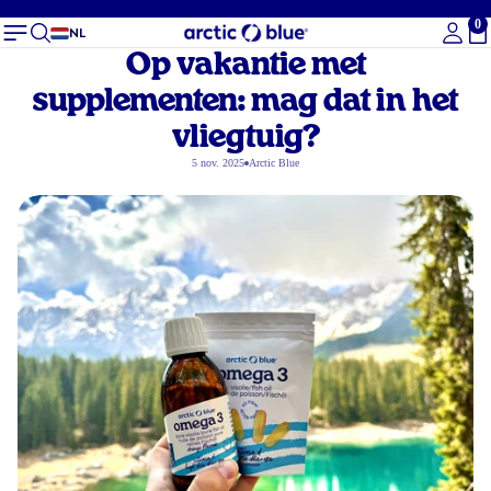
0
To
NL
Op vakantie met
supplementen: mag dat in het
vliegtuig?
5 nov. 2025
Arctic Blue