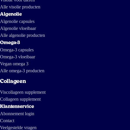
laatste is een reportage van onderzoeksjournalisten van The International
Consortium of Investigative Journalists and IDL-Reporteros, van een
Alle visolie producten
paar jaar geleden en laat zien hoe visolie in Zuid-Amerika wordt
gemaakt.
Algenolie
Algenolie capsules
Algenolie vloeibaar
Alle algenolie producten
Omega-3
Omega-3 capsules
Omega-3 vloeibaar
Vegan omega 3
Alle omega-3 producten
Collageen
Viscollageen supplement
Collageen supplement
Klantenservice
Abonnement login
Contact
Veelgestelde vragen