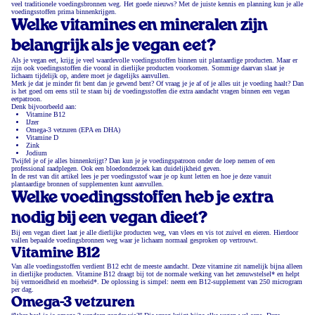
veel traditionele voedingsbronnen weg. Het goede nieuws? Met de juiste kennis en planning kun je alle
voedingsstoffen prima binnenkrijgen.
Welke vitamines en mineralen zijn
belangrijk als je vegan eet?
Als je vegan eet, krijg je veel waardevolle voedingsstoffen binnen uit plantaardige producten. Maar er
zijn ook voedingsstoffen die vooral in dierlijke producten voorkomen. Sommige daarvan slaat je
lichaam tijdelijk op, andere moet je dagelijks aanvullen.
Merk je dat je minder fit bent dan je gewend bent? Of vraag je je af of je alles uit je voeding haalt? Dan
is het goed om eens stil te staan bij de voedingsstoffen die extra aandacht vragen binnen een vegan
eetpatroon.
Denk bijvoorbeeld aan:
Vitamine B12
IJzer
Omega-3 vetzuren (EPA en DHA)
Vitamine D
Zink
Jodium
Twijfel je of je alles binnenkrijgt? Dan kun je je voedingspatroon onder de loep nemen of een
professional raadplegen. Ook een bloedonderzoek kan duidelijkheid geven.
In de rest van dit artikel lees je per voedingsstof waar je op kunt letten en hoe je deze vanuit
plantaardige bronnen of supplementen kunt aanvullen.
Welke voedingsstoffen heb je extra
nodig bij een vegan dieet?
Bij een vegan dieet laat je alle dierlijke producten weg, van vlees en vis tot zuivel en eieren. Hierdoor
vallen bepaalde voedingsbronnen weg waar je lichaam normaal gesproken op vertrouwt.
Vitamine B12
Van alle voedingsstoffen verdient B12 echt de meeste aandacht. Deze vitamine zit namelijk bijna alleen
in dierlijke producten. Vitamine B12 draagt bij tot de normale werking van het zenuwstelsel* en helpt
bij vermoeidheid en moeheid*. De oplossing is simpel: neem een B12-supplement van 250 microgram
per dag.
Omega-3 vetzuren