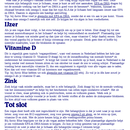
“Waar haal je je omega-3 vandaan zonder vis?” Die vraag krijgt bijna elke vegan wel eens. Deze
vetzuren zijn belangrijk voor je lichaam, maar je kunt ze zelf niet aanmaken.
EPA en DHA
dragen bij
tot de normale werking van het hart* en DHA is goed voor de hersenen*. Walnoten, lijnzaad en
chiazaad bevatten ook omega-3, maar dan het type ALA dat je lichaam heel langzaam omzet naar EPA
en DHA. Daarom is algenolie een handige aanvulling.
Tip: bij Arctic Blue vind je
algenolie met EPA en DHA
, zonder dat er een vis aan te pas komt. Vissen
maken deze omega-3 namelijk ook niet zelf. Ze krijgen het via algen in hun voedselketen.
IJzer
Als je een vegan dieet volgt, is het extra belangrijk om op je ijzer te letten. IJzer draagt bij tot een
normaal zuurstoftransport in het lichaam* en helpt bij vermoeidheid en moeheid*. Plantaardig ijzer
neemt je lichaam wat minder goed op dan ijzer uit vlees, maar vitamine C helpt daarbij enorm. Doe
dus vooral paprika bij je bonen of knijp citroensap over je spinazie. Drink geen thee of koffie bij
ijzerrijke maaltijden, want die blokkeren de opname.
Vitamine D
Dit is eigenlijk geen typisch ‘veganprobleem’, want veel mensen in Nederland hebben het hele jaar
door te weinig vitamine D. Vitamine D draagt bij tot de instandhouding van normale botten* en
ondersteunt het immuunsysteem*. Je krijgt het vooral via zonlicht op je huid, maar in Nederland is dat
lastig omdat veel mensen binnen zitten en van oktober tot maart de zon te weinig schijnt. Plantaardige
voeding bevat nauwelijks vitamine D, dus een supplement is eigenlijk voor alle vegans aan te raden.
Kies dan wel voor vitamine D3 uit korstmos met vegankeurmerk.
Tip: bij Arctic Blue hebben we ook
algenolie met vitamine D3
erbij. Zo vul je in één keer zowel je
omega-3 als je vitamine D aan.
Zink
Zink krijgt vaak minder aandacht, maar het is echt belangrijk. Zink draagt bij tot de normale werking
van het immuunsysteem* en helpt bij het beschermen van cellen tegen oxidatieve schade*. Het zit
vooral in vlees, maar gelukkig ook in peulvruchten, noten en volkoren granen. Week ook je
peulvruchten een nachtje voordat je ze kookt: dit breekt stoffen af die anders de zinkopname blokkeren.
En kies altijd voor volkoren granen in plaats van witte.
Tot slot
Een vegan dieet hoeft echt niet ingewikkeld te zijn. Het belangrijkste is dat je weet waar je op moet
letten: zorg voor een B12-supplement, zorg voor genoeg
omega-3 uit algen
, en let extra op ijzer,
vitamine D en zink. Met de juiste keuzes krijg je alle voedingsstoffen prima binnen.
Bij Arctic Blue begrijpen we dat je als vegan andere behoeften hebt. Onze plantaardige algenolie helpt
je om voldoende EPA en DHA binnen te krijgen. Zo kun je volop genieten van je plantaardige
levensstijl en weet je zeker dat je lichaam alle belangrijke omega-3 vetzuren krijgt.