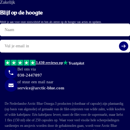
Zakelijk
Blijf op de hoogte
Meld je aan voor onze nieuwsbrief en ben als eerste op de hoogte van acties en updates.
Naam
E-
mail
Aa
3.430 reviews op
Bel ons via
030-2447097
of stuur een mail naar
service@arctic-blue.com
De Nederlandse Arctic Blue Omega-3 producten (vloeibaar of capsule) zijn plantaardig
(op basis van algenolie) of gemaakt van de filet-snijresten van wilde zalm, wilde koolvis
of wilde kabeljauw. Eén kabeljauw levert, naast de filet voor de supermarkt, maar liefst
1 fles (150 ml) olie of 250 capsules op. Waar voor veel visolie hele scheepsladingen
sardientjes en ansjovis worden door de gehaktmolen gaan, wordt voor Arctic Blue