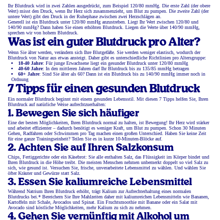
Ihr Blutdruck wird in zwei Zahlen ausgedrückt, zum Beispiel 120/80 mmHg. Die erste Zahl (der obere
Wert) misst den Druck, wenn Ihr Herz sich zusammenzieht, um Blut zu pumpen. Die zweite Zahl (der
untere Wert) gibt den Druck in der Ruhephase zwischen zwei Herzschlägen an.
Generell ist ein Blutdruck unter 120/80 mmHg anzustreben. Liegt Ihr Wert zwischen 120/80 und
140/90 mmHg? Dann haben Sie einen erhöhten Blutdruck. Liegen die Werte über 140/90 mmHg,
sprechen wir von hohem Blutdruck.
Was ist ein guter Blutdruck pro Alter?
Wenn Sie älter werden, verändern sich Ihre Blutgefäße. Sie werden weniger elastisch, wodurch der
Blutdruck von Natur aus etwas ansteigt. Daher gibt es unterschiedliche Richtlinien pro Altersgruppe:
18-40 Jahre
: Für junge Erwachsene liegt ein gesunder Blutdruck unter 120/80 mmHg
40-60 Jahre
: In den mittleren Jahren darf Ihr Blutdruck bis zu 135/85 mmHg betragen
60+ Jahre
: Sind Sie älter als 60? Dann ist ein Blutdruck bis zu 140/90 mmHg immer noch in
Ordnung
7 Tipps für einen gesunden Blutdruck
Ein normaler Blutdruck beginnt mit einem gesunden Lebensstil. Mit diesen 7 Tipps helfen Sie, Ihren
Blutdruck auf natürliche Weise aufrechtzuerhalten:
1. Bewegen Sie sich häufiger
Eine der besten Möglichkeiten, Ihren Blutdruck normal zu halten, ist Bewegung! Ihr Herz wird stärker
und arbeitet effizienter – dadurch benötigt es weniger Kraft, um Blut zu pumpen. Schon 30 Minuten
Gehen, Radfahren oder Schwimmen pro Tag machen einen großen Unterschied. Haben Sie keine Zeit
für eine ganze Trainingseinheit? Teilen Sie es in kurze 10-Minuten-Blöcke auf.
2. Achten Sie auf Ihren Salzkonsum
Chips, Fertiggerichte oder ein Käsebrot: Sie alle enthalten Salz, das Flüssigkeit im Körper bindet und
Ihren Blutdruck in die Höhe treibt. Die meisten Menschen nehmen unbemerkt doppelt so viel Salz zu
sich, wie gesund ist. Versuchen Sie, frische, unverarbeitete Lebensmittel zu wählen. Und wählen Sie
öfter Kräuter und Gewürze statt Salz.
3. Essen Sie kaliumreiche Lebensmittel
Während Natrium Ihren Blutdruck erhöht, trägt Kalium zur Aufrechterhaltung eines normalen
Blutdrucks bei.* Bereichern Sie Ihre Mahlzeiten daher mit kaliumreichen Lebensmitteln wie Bananen,
Kartoffeln mit Schale, Avocados und Spinat. Ein Fruchtsmoothie mit Banane oder ein Salat mit
Avocado sind köstliche Möglichkeiten, mehr Kalium zu sich zu nehmen.
4. Gehen Sie vernünftig mit Alkohol um