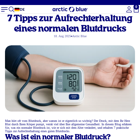
0
Ge
DE
7 Tipps zur Aufrechterhaltung
eines normalen Blutdrucks
18. Aug 2025
Arctic Blue
Man hört oft vom Blutdruck, aber warum ist er eigentlich so wichtig? Der Druck, mit dem Ihr Herz
Blut durch Ihren Körper pumpt, verrät viel über Ihre allgemeine Gesundheit. In diesem Blog erfahren
Sie, was ein normaler Blutdruck ist, wie er sich mit dem Alter verändert, und erhalten 7 praktische
Tipps zur Aufrechterhaltung eines guten Blutdrucks.
Was ist ein normaler Blutdruck?