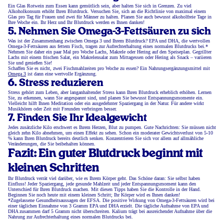
Ein Glas Rotwein zum Essen kann gemütlich sein, aber halten Sie sich in Grenzen. Zu viel
Alkoholkonsum erhöht Ihren Blutdruck. Versuchen Sie, sich an die Richtlinie von maximal einem
Glas pro Tag für Frauen und zwei für Männer zu halten. Planen Sie auch bewusst alkoholfreie Tage in
Ihre Woche ein. Ihr Herz und Ihr Blutdruck werden es Ihnen danken!
5. Nehmen Sie Omega-3-Fettsäuren zu sich
Was ist der Zusammenhang zwischen Omega 3 und Ihrem Blutdruck? EPA und DHA, die wertvollen
Omega-3-Fettsäuren aus fettem Fisch, tragen zur Aufrechterhaltung eines normalen Blutdrucks bei.*
Nehmen Sie daher ein paar Mal pro Woche Lachs, Makrele oder Hering auf den Speiseplan. Gegrillter
Lachs mit einem frischen Salat, ein Makrelensalat zum Mittagessen oder Hering als Snack – variieren
Sie und genießen Sie!
Schaffen Sie es nicht, zwei Fischmahlzeiten pro Woche zu essen? Ein Nahrungsergänzungsmittel mit
Omega 3
ist dann eine wertvolle Ergänzung.
6. Stress reduzieren
Stress gehört zum Leben, aber langanhaltender Stress kann Ihren Blutdruck erheblich erhöhen. Lernen
Sie, zu erkennen, wann Sie angespannt sind, und planen Sie bewusst Entspannungsmomente ein.
Vielleicht hilft Ihnen Meditation oder ein ausgedehnter Spaziergang in der Natur. Für andere wirkt
Musikhören oder Zeit mit Freunden verbringen besser.
7. Finden Sie Ihr Idealgewicht
Jedes zusätzliche Kilo erschwert es Ihrem Herzen, Blut zu pumpen. Gute Nachrichten: Sie müssen nicht
gleich zehn Kilo abnehmen, um einen Effekt zu sehen. Schon ein moderater Gewichtsverlust von 5-10
% kann Ihren Blutdruck bereits deutlich senken. Konzentrieren Sie sich vor allem auf allmähliche
Veränderungen, die Sie beibehalten können.
Fazit: Ein guter Blutdruck beginnt mit
kleinen Schritten
Ihr Blutdruck verrät viel darüber, wie es Ihrem Körper geht. Das Schöne daran: Sie selbst haben
Einfluss! Jeder Spaziergang, jede gesunde Mahlzeit und jeder Entspannungsmoment kann den
Unterschied für Ihren Blutdruck machen. Mit diesen Tipps haben Sie die Kontrolle in der Hand.
Beginnen Sie noch heute mit einem kleinen Schritt; Ihr Körper wird es Ihnen danken!
*Zugelassene Gesundheitsaussagen der EFSA. Die positive Wirkung von Omega-3-Fettsäuren wird bei
einer täglichen Einnahme von 3 Gramm EPA und DHA erzielt. Die tägliche Aufnahme von EPA und
DHA zusammen darf 5 Gramm nicht überschreiten. Kalium trägt bei ausreichender Aufnahme über die
Nahrung zur Aufrechterhaltung eines normalen Blutdrucks bei.