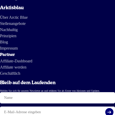
Arktisblau
Über Arctic Blue
Stellenangebote
Nachhaltig
Prinzipien
Blog
Impressum
Partner
Affiliate-Dashboard
Affiliate werden
Geschäftlich
Bleib auf dem Laufenden
Melden Sie sich für unseren Newsletter an und erfahren Sie als Erster von Aktionen und Updates.
Name
E-
Mail
Reg