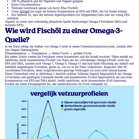
100 % pflanzlich und für Vegetarier und Veganer geeignet
Keine Umwelteinflüsse
Neutraler Geschmack (genau wie Arctic Blue Fischöl)
Unser
Algenöl
hat sogar die höchste Konzentration an EPA und DHA, die Sie finden können
Ein Nachteil ist, dass die meisten Algenölprodukte (im Allgemeinen) kein oder nur wenig EPA
enthalten
Algenöl ist somit eine vollständig pflanzliche Quelle hochwertiger Omega-3-Fettsäuren DHA (und
meistens EPA).
Wie wird Fischöl zu einer Omega-3-
Quelle?
In der Natur erfolgt der Aufbau von Omega 3 nicht in einem Fermentationskultursystem, sondern über
eine längere Nahrungskette:
Pflanzenplankton → Tierplankton → kleine Fische → größere Fische
Bei jedem Schritt werden die Fettsäuren weiter konzentriert und die Anzahl erweitert. Daher enthält ein
natürliches (nicht konzentriertes) Fischöl von Natur aus ein vollständiges Omega-3-Profil: nicht nur
EPA und DHA, sondern auch Omega 7, Omega 9, Omega 11 und eine bunte Mischung aus einfach und
mehrfach ungesättigten Fettsäuren, genau so, wie sie in der Natur vorkommen. Insgesamt über 40
verschiedene Fettsäuren, deren möglicherweise günstige Wirkungen wir noch nicht einmal kennen.
Dieser Unterschied wird in
Abbildung 1
deutlich sichtbar. Während Algenöl hauptsächlich aus Omega-
3-Fettsäuren und gesättigten Fettsäuren besteht und konzentriertes Fischöl hauptsächlich auf eine hohe
Konzentration von EPA und DHA abzielt, behält natürliches, nicht konzentriertes (Full Spectrum)
Fischöl das breite Fettsäureprofil bei, das natürlicherweise im Fisch vorhanden ist.