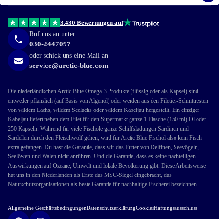
3.430 Bewertungen auf
Ruf uns an unter
030-2447097
oder schick uns eine Mail an
service@arctic-blue.com
Die niederländischen Arctic Blue Omega-3 Produkte (flüssig oder als Kapsel) sind
entweder pflanzlich (auf Basis von Algenöl) oder werden aus den Filetier-Schnittresten
von wildem Lachs, wildem Seelachs oder wildem Kabeljau hergestellt. Ein einziger
Kabeljau liefert neben dem Filet für den Supermarkt ganze 1 Flasche (150 ml) Öl oder
250 Kapseln. Während für viele Fischöle ganze Schiffsladungen Sardinen und
Sardellen durch den Fleischwolf gehen, wird für Arctic Blue Fischöl also kein Fisch
extra gefangen. Du hast die Garantie, dass wir das Futter von Delfinen, Seevögeln,
Seelöwen und Walen nicht anrühren. Und die Garantie, dass es keine nachteiligen
Auswirkungen auf Ozeane, Umwelt und lokale Bevölkerung gibt. Diese Arbeitsweise
hat uns in den Niederlanden als Erste das MSC-Siegel eingebracht, das
Naturschutzorganisationen als beste Garantie für nachhaltige Fischerei bezeichnen.
Allgemeine Geschäftsbedingungen
Datenschutzerklärung
Cookies
Haftungsausschluss