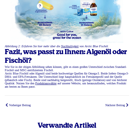
Abbildung 2: Erfahren Sie hier mehr über die
Nachhaltigkeit
von Arctic Blue Fischöl.
Fazit, was passt zu Ihnen: Algenöl oder
Fischöl?
Wie Sie in der obigen Abbildung sehen können, gibt es einen großen Unterschied zwischen Standard-
Fischöl und MSC-zertifiziertem Fischöl.
Arctic Blue Fischöl oder Algenöl sind beide hochwertige Quellen für Omega-3. Beide liefern Omega-3-
DHA- und EPA-Fettsäuren. Der Unterschied liegt hauptsächlich im Fettsäureprofil und der Quelle
(pflanzlich oder Fisch). Beide sind nachhaltig hergestellt, frisch (geringe Oxidation) und von höchster
Qualität. Nutzen Sie den
Produktauswähler
auf unserer Website, um herauszufinden, welches Produkt
am besten zu Ihnen passt.
Vorheriger Beitrag
Nächster Beitrag
Verwandte Artikel