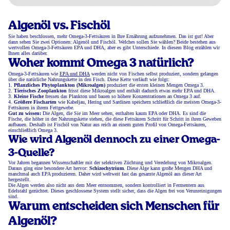
Algenöl vs. Fischöl
Sie haben beschlossen, mehr Omega-3-Fettsäuren in Ihre Ernährung aufzunehmen. Das ist gut! Aber
dann sehen Sie zwei Optionen: Algenöl und Fischöl. Welches sollen Sie wählen? Beide bestehen aus
wertvollen Omega-3-Fettsäuren EPA und DHA, aber es gibt Unterschiede. In diesem Blog erzählen wir
Ihnen alles darüber.
Woher kommt Omega 3 natürlich?
Omega-3-Fettsäuren wie
EPA und DHA
werden nicht von Fischen selbst produziert, sondern gelangen
über die natürliche Nahrungskette in den Fisch. Diese Kette verläuft wie folgt:
1.
Pflanzliches Phytoplankton (Mikroalgen)
produziert die ersten kleinen Mengen Omega 3.
2.
Tierisches Zooplankton
frisst diese Mikroalgen und enthält dadurch etwas mehr EPA und DHA.
3.
Kleine Fische
fressen das Plankton und bauen so höhere Konzentrationen an Omega 3 auf.
4.
Größere Fischarten
wie Kabeljau, Hering und Sardinen speichern schließlich die meisten Omega-3-
Fettsäuren in ihrem Fettgewebe.
Gut zu wissen:
Die Algen, die Sie im Meer sehen, enthalten kaum EPA oder DHA. Es sind die
Fische, die höher in der Nahrungskette stehen, die diese Fettsäuren Schritt für Schritt in ihren Geweben
aufbauen. Deshalb ist Fischöl von Natur aus reich an einem guten Profil von Omega-Fettsäuren,
einschließlich Omega 3.
Wie wird Algenöl dennoch zu einer Omega-
3-Quelle?
Vor Jahren begannen Wissenschaftler mit der selektiven Züchtung und Veredelung von Mikroalgen.
Daraus ging eine besondere Art hervor:
Schizochytrium
. Diese Alge kann große Mengen DHA und
manchmal auch EPA produzieren. Daher wird weltweit fast das gesamte Algenöl aus dieser Art
hergestellt.
Die Algen werden also nicht aus dem Meer entnommen, sondern kontrolliert in Fermentern aus
Edelstahl gezüchtet. Dieses geschlossene System stellt sicher, dass die Algen frei von Verunreinigungen
sind.
Warum entscheiden sich Menschen für
Algenöl?