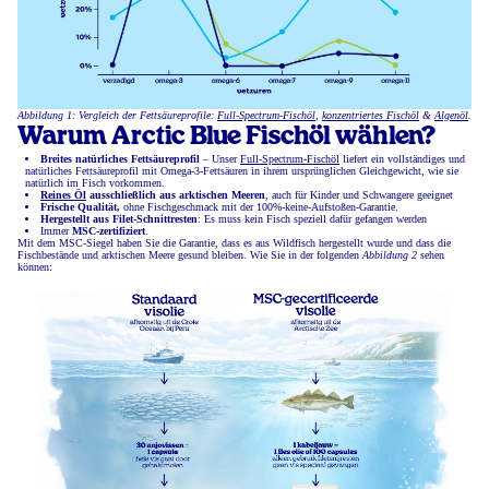
Abbildung 1: Vergleich der Fettsäureprofile:
Full-Spectrum-Fischöl
,
konzentriertes Fischöl
&
Algenöl
.
Warum Arctic Blue Fischöl wählen?
Breites natürliches Fettsäureprofil
– Unser
Full-Spectrum-Fischöl
liefert ein vollständiges und
natürliches Fettsäureprofil mit Omega-3-Fettsäuren in ihrem ursprünglichen Gleichgewicht, wie sie
natürlich im Fisch vorkommen.
Reines Öl
ausschließlich aus arktischen Meeren
, auch für Kinder und Schwangere geeignet
Frische Qualität,
ohne Fischgeschmack mit der 100%-keine-Aufstoßen-Garantie.
Hergestellt aus Filet-Schnittresten
: Es muss kein Fisch speziell dafür gefangen werden
Immer
MSC-zertifiziert
.
Mit dem MSC-Siegel haben Sie die Garantie, dass es aus Wildfisch hergestellt wurde und dass die
Fischbestände und arktischen Meere gesund bleiben. Wie Sie in der folgenden
Abbildung 2
sehen
können: