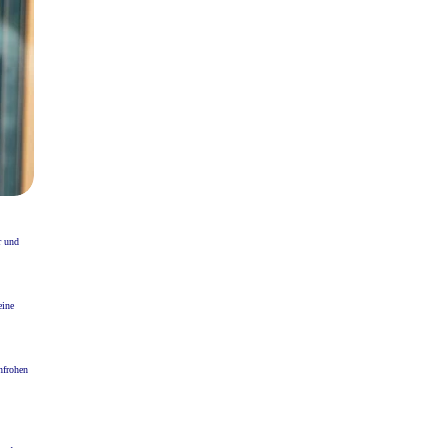
r und
eine
nfrohen