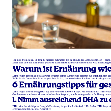
Von dem Moment an, in dem du morgens aufwachst, bis du abends das Licht ausschaltest – deine A
lassen dich alles um dich herum genießen. Doch selten denken wir darüber nach, was unsere Augen
Warum ist Ernährung wich
Deine Augen gehören zu den aktivsten Organen deines Körpers und bestehen aus empfindlichen Teil
Rolle für die Gesundheit deiner Augen. Was du isst, hat also direkten Einfluss darauf, wie gut – u
6 Ernährungstipps für g
Deine Augen arbeiten den ganzen Tag und verdienen die beste Pflege. Mit den richtigen Nährstoffe
Gemüsesorten – schauen wir uns sechs bewährte Wege an, um deine Augen durch Ernährung zu unte
1. Nimm ausreichend DHA zu 
DHA, eine der wichtigsten Omega-3-Fettsäuren, ist gut für die Sehkraft.* Du findest DHA hauptsä
Ergänzungsmittel eine gute Alternative.