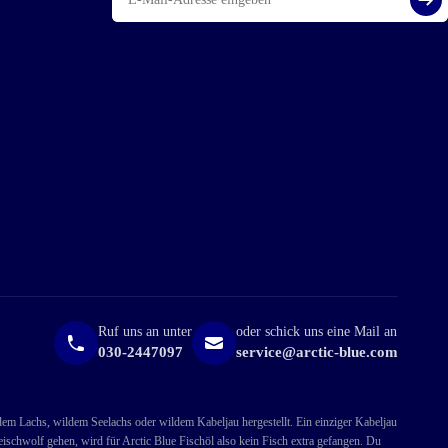
Reg
Ruf uns an unter
oder schick uns eine Mail an
030-2447097
service@arctic-blue.com
ldem Lachs, wildem Seelachs oder wildem Kabeljau hergestellt. Ein einziger Kabeljau
ischwolf gehen, wird für Arctic Blue Fischöl also kein Fisch extra gefangen. Du