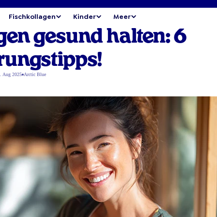
Fischkollagen
Kinder
Meer
gen gesund halten: 6
ungstipps!
. Aug 2025
Arctic Blue