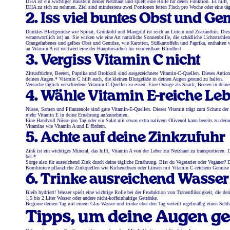
DHA ist ein wichtiger Baustein deiner Netzhaut und spielt eine Rolle für deren Funktion. Es hilft
DHA zu sich zu nehmen. Ziel sind mindestens zwei Portionen fetten Fisch pro Woche oder eine 
2. Iss viel buntes Obst und G
Dunkles Blattgemüse wie Spinat, Grünkohl und Mangold ist reich an Lutein und Zeaxanthin. Diese 
verantwortlich ist) an. Sie wirken wie eine Art natürliche Sonnenbrille, die schädliche Lichtstrahlen 
Orangefarbenes und gelbes Obst und Gemüse, wie Karotten, Süßkartoffeln und Paprika, enthalten vi
an Vitamin A ist weltweit eine der Hauptursachen für vermeidbare Blindheit.
3. Vergiss Vitamin C nicht
Zitrusfrüchte, Beeren, Paprika und Brokkoli sind ausgezeichnete Vitamin-C-Quellen. Dieses Antioxi
deinen Augen.* Vitamin C hilft auch, die kleinen Blutgefäße in deinen Augen gesund zu halten.
Versuche täglich verschiedene Vitamin-C-Quellen zu essen. Eine Orange als Snack, Beeren in dei
4. Wähle Vitamin E-reiche Le
Nüsse, Samen und Pflanzenöle sind gute Vitamin-E-Quellen. Dieses Vitamin trägt zum Schutz der 
mehr Vitamin E in deine Ernährung aufzunehmen.
Eine Handvoll Nüsse pro Tag oder ein Salat mit etwas extra nativem Olivenöl kann bereits zu dein
Vitamine wie Vitamin A und E fördern.
5. Achte auf deine Zinkzufuhr
Zink ist ein wichtiges Mineral, das hilft, Vitamin A von der Leber zur Netzhaut zu transportieren.
bei.*
Sorge also für ausreichend Zink durch deine tägliche Ernährung. Bist du Vegetarier oder Veganer
Kombiniere pflanzliche Zinkquellen wie Kichererbsen oder Linsen mit Vitamin C-reichem Gemüse 
6. Trinke ausreichend Wasser
Bleib hydriert! Wasser spielt eine wichtige Rolle bei der Produktion von Tränenflüssigkeit, die de
1,5 bis 2 Liter Wasser oder andere nicht-koffeinhaltige Getränke.
Beginne deinen Tag mit einem Glas Wasser und trinke über den Tag verteilt regelmäßig einen Schlu
Tipps, um deine Augen ge