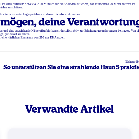
st auch hilfreich: Schaue alle 20 Minuten für 20 Sekunden auf etwas, das mindestens 20 Meter entfernt ist.
ahlen zu schützen.
du älter wirst oder Augenprobleme in deiner Familie vorkommen.
rmögen, deine Verantwortun
 und eine ausreichende Nährstoffzufuhr kannst du selbst aktiv zur Erhaltung gesunder Augen beitragen. Von al
gt, gut darauf zu achten!
 einer täglichen Einnahme von 250 mg DHA erzielt.
Nächster Be
o
So unterstützen Sie eine strahlende Haut: 5 prakti
T
Verwandte Artikel