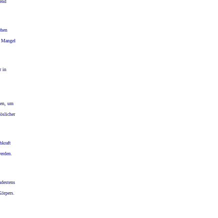
hend
ehen
n Mangel
r in
nen, um
öslicher
hkraft
erden.
ndestens
Körpers.