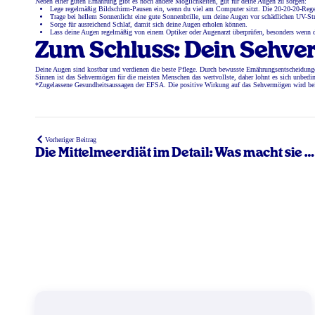
Neben einer guten Ernährung gibt es noch andere Möglichkeiten, gut für deine Augen zu sorgen:
Lege regelmäßig Bildschirm-Pausen ein, wenn du viel am Computer sitzt. Die 20-20-20-Regel i
Trage bei hellem Sonnenlicht eine gute Sonnenbrille, um deine Augen vor schädlichen UV-Str
Sorge für ausreichend Schlaf, damit sich deine Augen erholen können.
Lass deine Augen regelmäßig von einem Optiker oder Augenarzt überprüfen, besonders wenn 
Zum Schluss: Dein Sehve
Deine Augen sind kostbar und verdienen die beste Pflege. Durch bewusste Ernährungsentscheidungen
Sinnen ist das Sehvermögen für die meisten Menschen das wertvollste, daher lohnt es sich unbedin
*Zugelassene Gesundheitsaussagen der EFSA. Die positive Wirkung auf das Sehvermögen wird bei
Vorheriger Beitrag
Die Mittelmeerdiät im Detail: Was macht sie s
gut?