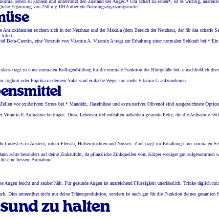
, normal sehen zu können und unterstützt den Zustand des Auges.* Um scharf zu sehen*, ist es wichtig, ausreic
tägliche Ergänzung von 250 mg DHA über ein Nahrungsergänzungsmittel.
emüse
Antioxidantien reichern sich in der Netzhaut und der Makula (dem Bereich der Netzhaut, der für das scharfe S
filtert.
el Beta-Carotin, eine Vorstufe von Vitamin A. Vitamin A trägt zur Erhaltung einer normalen Sehkraft bei.* Ei
dans trägt zu einer normalen Kollagenbildung für die normale Funktion der Blutgefäße bei, einschließlich dere
nem Joghurt oder Paprika in deinem Salat sind einfache Wege, um mehr Vitamin C aufzunehmen.
bensmittel
Zellen vor oxidativem Stress bei.* Mandeln, Haselnüsse und extra natives Olivenöl sind ausgezeichnete Optio
er Vitamin-E-Aufnahme beitragen. Diese Lebensmittel enthalten außerdem gesunde Fette, die die Aufnahme fettl
 Du findest es in Austern, rotem Fleisch, Hülsenfrüchten und Nüssen. Zink trägt zur Erhaltung einer normalen Se
? Dann achte besonders auf deine Zinkzufuhr, da pflanzliche Zinkquellen vom Körper weniger gut aufgenommen w
für eine bessere Aufnahme.
ine Augen feucht und sauber hält. Für gesunde Augen ist ausreichend Flüssigkeit unerlässlich. Trinke täglich mi
ck. Dies unterstützt nicht nur deine Tränenproduktion, sondern ist auch gut für die Funktion deines gesamten 
sund zu halten