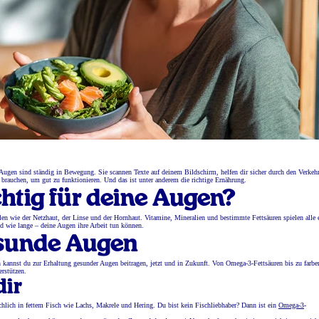
ugen sind ständig in Bewegung. Sie scannen Texte auf deinem Bildschirm, helfen dir sicher durch den Verkeh
 brauchen, um gut zu funktionieren. Und das ist unter anderem die richtige Ernährung.
tig für deine Augen?
en wie der Netzhaut, der Linse und der Hornhaut. Vitamine, Mineralien und bestimmte Fettsäuren spielen alle 
nd wie lange – deine Augen ihre Arbeit tun können.
esunde Augen
n kannst du zur Erhaltung gesunder Augen beitragen, jetzt und in Zukunft. Von Omega-3-Fettsäuren bis zu farbe
rstützen.
dir
chlich in fettem Fisch wie Lachs, Makrele und Hering. Du bist kein Fischliebhaber? Dann ist ein
Omega-3
-