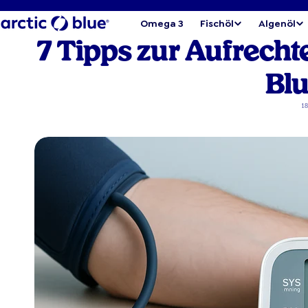
Omega 3
Fischöl
Algenöl
7 Tipps zur Aufrech
Bl
18