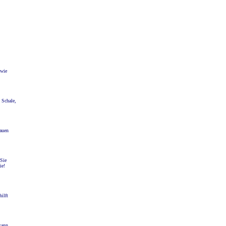
,
 wie
 Schale,
rauen
 Sie
Sie!
ilft
kann