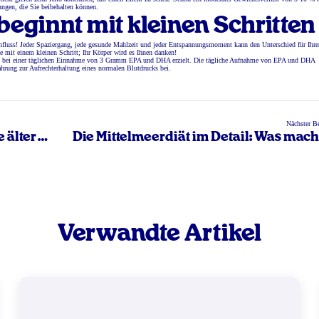
ungen, die Sie beibehalten können.
 beginnt mit kleinen Schritten
Einfluss! Jeder Spaziergang, jede gesunde Mahlzeit und jeder Entspannungsmoment kann den Unterschied für Ihre
 mit einem kleinen Schritt; Ihr Körper wird es Ihnen danken!
d bei einer täglichen Einnahme von 3 Gramm EPA und DHA erzielt. Die tägliche Aufnahme von EPA und DHA
hrung zur Aufrechterhaltung eines normalen Blutdrucks bei.
Nächster Be
 älter
Die Mittelmeerdiät im Detail: Was macht
so 
Verwandte Artikel