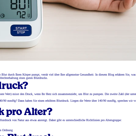
 Blut durch Ihren Körper pumpt, verrät viel über Ihre allgemeine Gesundheit. In diesem Blog erfahren Sie, was
ufrechterhaltung eines guten Blutdrucks.
druck?
bere Wert) misst den Druck, wenn Ihr Herz sich zusammenzieht, um Blut zu pumpen. Die zweite Zahl (der unter
 140/90 mmHg? Dann haben Sie einen erhöhten Blutdruck. Liegen die Werte über 140/90 mmHg, sprechen wir v
k pro Alter?
lutdruck von Natur aus etwas ansteigt. Daher gibt es unterschiedliche Richtlinien pro Altersgruppe:
in Ordnung