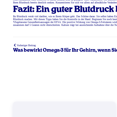
Ihren Blutdruck bereits deutlich senken. Konzentrieren Sie sich vor allem auf allmähliche Veränder
Fazit: Ein guter Blutdruck
Ihr Blutdruck verrät viel darüber, wie es Ihrem Körper geht. Das Schöne daran: Sie selbst haben 
Blutdruck machen. Mit diesen Tipps haben Sie die Kontrolle in der Hand. Beginnen Sie noch heute
*Zugelassene Gesundheitsaussagen der EFSA. Die positive Wirkung von Omega-3-Fettsäuren wir
zusammen darf 5 Gramm nicht überschreiten. Kalium trägt bei ausreichender Aufnahme über die Na
Vorheriger Beitrag
Was bewirkt Omega-3 für Ihr Gehirn, wenn Sie
werden?