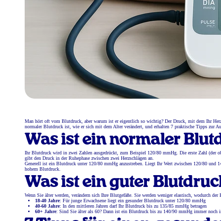
Man hört oft vom Blutdruck, aber warum ist er eigentlich so wichtig? Der Druck, mit dem Ihr Herz
normaler Blutdruck ist, wie er sich mit dem Alter verändert, und erhalten 7 praktische Tipps zur A
Was ist ein normaler Blut
Ihr Blutdruck wird in zwei Zahlen ausgedrückt, zum Beispiel 120/80 mmHg. Die erste Zahl (der o
gibt den Druck in der Ruhephase zwischen zwei Herzschlägen an.
Generell ist ein Blutdruck unter 120/80 mmHg anzustreben. Liegt Ihr Wert zwischen 120/80 und
hohem Blutdruck.
Was ist ein guter Blutdruc
Wenn Sie älter werden, verändern sich Ihre Blutgefäße. Sie werden weniger elastisch, wodurch der B
18-40 Jahre
: Für junge Erwachsene liegt ein gesunder Blutdruck unter 120/80 mmHg
40-60 Jahre
: In den mittleren Jahren darf Ihr Blutdruck bis zu 135/85 mmHg betragen
60+ Jahre
: Sind Sie älter als 60? Dann ist ein Blutdruck bis zu 140/90 mmHg immer noch 