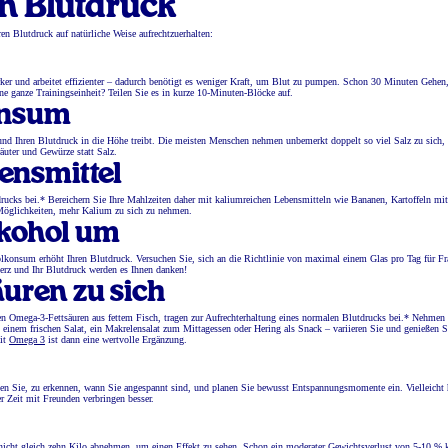
en Blutdruck
n Blutdruck auf natürliche Weise aufrechtzuerhalten:
rker und arbeitet effizienter – dadurch benötigt es weniger Kraft, um Blut zu pumpen. Schon 30 Minuten Gehen
 ganze Trainingseinheit? Teilen Sie es in kurze 10-Minuten-Blöcke auf.
konsum
t und Ihren Blutdruck in die Höhe treibt. Die meisten Menschen nehmen unbemerkt doppelt so viel Salz zu sich,
räuter und Gewürze statt Salz.
ensmittel
rucks bei.* Bereichern Sie Ihre Mahlzeiten daher mit kaliumreichen Lebensmitteln wie Bananen, Kartoffeln mit
Möglichkeiten, mehr Kalium zu sich zu nehmen.
lkohol um
lkonsum erhöht Ihren Blutdruck. Versuchen Sie, sich an die Richtlinie von maximal einem Glas pro Tag für F
Herz und Ihr Blutdruck werden es Ihnen danken!
uren zu sich
mega-3-Fettsäuren aus fettem Fisch, tragen zur Aufrechterhaltung eines normalen Blutdrucks bei.* Nehmen
 einem frischen Salat, ein Makrelensalat zum Mittagessen oder Hering als Snack – variieren Sie und genießen 
mit
Omega 3
ist dann eine wertvolle Ergänzung.
nen Sie, zu erkennen, wann Sie angespannt sind, und planen Sie bewusst Entspannungsmomente ein. Vielleicht h
r Zeit mit Freunden verbringen besser.
 nicht gleich zehn Kilo abnehmen, um einen Effekt zu sehen. Schon ein moderater Gewichtsverlust von 5-10 % 