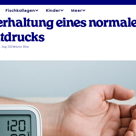
Fischkollagen
Kinder
Meer
terhaltung eines normal
utdrucks
. Aug 2025
Arctic Blue