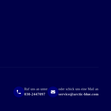
Ruf uns an unter
oder schick uns eine Mail an
030-2447097
service@arctic-blue.com