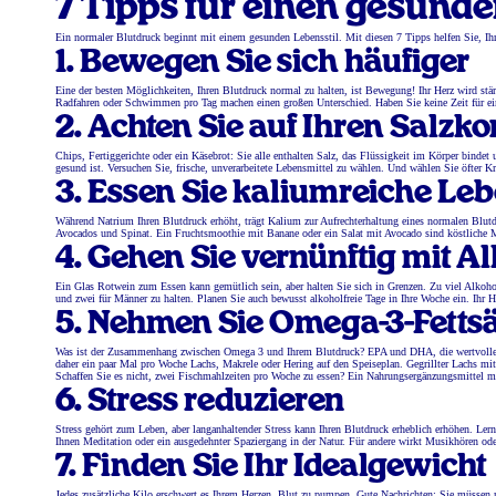
7 Tipps für einen gesund
Ein normaler Blutdruck beginnt mit einem gesunden Lebensstil. Mit diesen 7 Tipps helfen Sie, Ihre
1. Bewegen Sie sich häufiger
Eine der besten Möglichkeiten, Ihren Blutdruck normal zu halten, ist Bewegung! Ihr Herz wird stä
Radfahren oder Schwimmen pro Tag machen einen großen Unterschied. Haben Sie keine Zeit für eine
2. Achten Sie auf Ihren Salz
Chips, Fertiggerichte oder ein Käsebrot: Sie alle enthalten Salz, das Flüssigkeit im Körper binde
gesund ist. Versuchen Sie, frische, unverarbeitete Lebensmittel zu wählen. Und wählen Sie öfter K
3. Essen Sie kaliumreiche Leb
Während Natrium Ihren Blutdruck erhöht, trägt Kalium zur Aufrechterhaltung eines normalen Blutd
Avocados und Spinat. Ein Fruchtsmoothie mit Banane oder ein Salat mit Avocado sind köstliche 
4. Gehen Sie vernünftig mit A
Ein Glas Rotwein zum Essen kann gemütlich sein, aber halten Sie sich in Grenzen. Zu viel Alkoho
und zwei für Männer zu halten. Planen Sie auch bewusst alkoholfreie Tage in Ihre Woche ein. Ihr 
5. Nehmen Sie Omega-3-Fettsä
Was ist der Zusammenhang zwischen Omega 3 und Ihrem Blutdruck? EPA und DHA, die wertvollen O
daher ein paar Mal pro Woche Lachs, Makrele oder Hering auf den Speiseplan. Gegrillter Lachs mit
Schaffen Sie es nicht, zwei Fischmahlzeiten pro Woche zu essen? Ein Nahrungsergänzungsmittel 
6. Stress reduzieren
Stress gehört zum Leben, aber langanhaltender Stress kann Ihren Blutdruck erheblich erhöhen. Ler
Ihnen Meditation oder ein ausgedehnter Spaziergang in der Natur. Für andere wirkt Musikhören ode
7. Finden Sie Ihr Idealgewicht
Jedes zusätzliche Kilo erschwert es Ihrem Herzen, Blut zu pumpen. Gute Nachrichten: Sie müssen