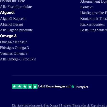
Fischöl für Tiere
Investigativjournalisten von The International Consortium of Investigative Journalists
Abonnement-Log
and IDL-Reporteros aus vor einigen Jahren und zeigt, wie Fischöl in Südamerika
hergestellt wird.
Alle Fischölprodukte
Kontakt
Algenöl
Häufig gestellte 
Algenöl Kapseln
Kontakt mit Ther
Algenöl flüssig
Rücksendungen
Alle Algenölprodukte
Bestellung wider
Omega-3
Omega-3 Kapseln
Flüssiges Omega-3
Veganes Omega 3
Alle Omega-3 Produkte
3.430 Bewertungen auf
Die niederländischen Arctic Blue Omega-3 Produkte (flüssig oder als Kapsel) sind e