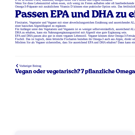
Wenn Sie diese Lebensmittel selten essen, sich wenig im Freien aufhalten oder oft hautbedeckende
Omega-3-Präparate mit zusätzlichem Vitamin D können eine praktische Option sein. Das fettlösl
Passen EPA und DHA zu e
Flexitarier, Vegetarier und Veganer mit einer abwechslungsreichen Ernährung und ausreichender 
einer basischen Algenölkapsel zu ergänzen.
Für Anfänger unter den Vegetariern und Veganern ist es weniger selbstverständlich, ausreichend 
DHA zu erhalten, kann ein Nahrungsergänzungsmittel mit Algenöl eine gute Ergänzung sein.
EPA und DHA passen also gut in einen veganen Lebensstil. Veganer können diese Omega-3-Fettsäur
Fischöl. Das ist logisch, denn fettreiche Fischarten beziehen ihr Omega-3 auch aus Algen, direkt od
Möchten Sie als Veganer sicherstellen, dass Sie ausreichend EPA und DHA erhalten? Dann kann ei
Vorheriger Beitrag
Vegan oder vegetarisch? 7 pflanzliche Omega