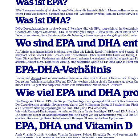
Was ist EPA?
EPA (Eicosapentaensäure) ist eine Omega-3-Fettsäure, die hauptsächlich in Meeresquellen vorkom
fettem Fisch wie Makrele, Sardinen und Lachs vor. Wie bereits erwähnt, kann der Körper EPA in 
Was ist DHA?
DHA (Docosahexaensäure) ist eine Omega-3-Fettsäure, die, wie EPA, hauptsächlich in Meeresfrücht
Geweben des Körpers vorkommt. DHA ist die häufigste Omega-3-Fettsäure im Gehirn und in der 
Daher ist es ratsam, diese Fettsäuren über die Nahrung aufzunehmen, aber das gelingt nicht imm
Wo sind EPA und DHA ent
ALA findet man hauptsächlich in pflanzlichen Ölen wie Leinöl, Rapsöl, Walnüssen und Seetang. 
hauptsächlich in fettem Fisch, Schalen- und Krustentieren. Dabei enthält fetter Fisch wie Hering, 
Wenn Sie von diesen Produkten ausreichend essen, nehmen Sie genügend mehrfach ungesättigte Fetts
anderen Gründen nicht. Dann ist es wichtig, eine zusätzliche Quelle für EPA und DHA in Form vo
EPA-DHA-Verhältnis
Fischöl und
Algenöl
sind in verschiedenen Konzentrationen von EPA und DHA erhältlich. Einige
Das genaue Verhältnis zwischen EPA und DHA ist weniger wichtig als die Gesamtmenge dieser O
bilden kann. Es geht also hauptsächlich um eine ausreichende Zufuhr dieser Fettsäuren.
Wie viel EPA und DHA pr
Die Menge an DHA und EPA, die Sie pro Tag benötigen, um genügend EPA und DHA aufzunehmen,
Der Gesundheitsrat empfiehlt Erwachsenen, täglich 200 Milligramm Omega-3-Fettsäuren aus Fisch 
als Alternative Nahrungsergänzungsmittel mit DHA (und EPA) verwenden.
Wie viele Omega-3-Ergänzungsmittel nehmen Sie dann für den benötigten EPA- und DHA-Bedarf 
Die benötigte Menge an Nahrungsergänzungsmitteln hängt von der Konzentration von EPA und DHA 
erhalten. Bei einem größeren Bedarf kann ein flüssiges Öl eine praktischere Option sein.
EPA, DHA und Vitamin D
Auch Vitamin D ist ein wichtiges Vitamin für unseren Körper. Ein großer Teil wird von unserer Ha
D ist in fettem Fisch, Innereien, einigen Arten von Fischöl und Eigelb enthalten.