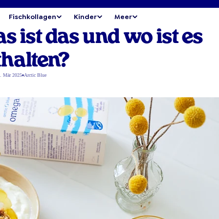
Fischkollagen
Kinder
Meer
 ist das und wo ist es
thalten?
. Mär 2025
Arctic Blue