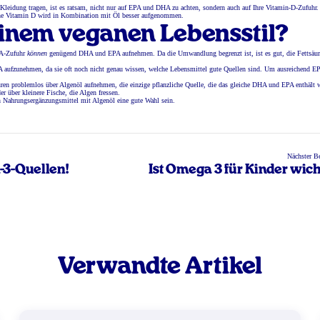
 Kleidung tragen, ist es ratsam, nicht nur auf EPA und DHA zu achten, sondern auch auf Ihre Vitamin-D-Zufuhr.
iche Vitamin D wird in Kombination mit Öl besser aufgenommen.
inem veganen Lebensstil?
ALA-Zufuhr
können
genügend DHA und EPA aufnehmen. Da die Umwandlung begrenzt ist, ist es gut, die Fettsäu
ALA aufzunehmen, da sie oft noch nicht genau wissen, welche Lebensmittel gute Quellen sind. Um ausreichend E
en problemlos über Algenöl aufnehmen, die einzige pflanzliche Quelle, die das gleiche DHA und EPA enthält 
er über kleinere Fische, die Algen fressen.
n Nahrungsergänzungsmittel mit Algenöl eine gute Wahl sein.
Nächster Be
-3-Quellen!
Ist Omega 3 für Kinder wich
Verwandte Artikel