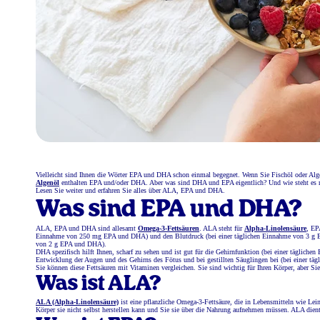
Vielleicht sind Ihnen die Wörter EPA und DHA schon einmal begegnet. Wenn Sie Fischöl oder Alge
Algenöl
enthalten EPA und/oder DHA. Aber was sind DHA und EPA eigentlich? Und wie steht es
Lesen Sie weiter und erfahren Sie alles über ALA, EPA und DHA.
Was sind EPA und DHA?
ALA, EPA und DHA sind allesamt
Omega-3-Fettsäuren
. ALA steht für
Alpha-Linolensäure
, EP
Einnahme von 250 mg EPA und DHA) und den Blutdruck (bei einer täglichen Einnahme von 3 g EPA
von 2 g EPA und DHA).
DHA spezifisch hilft Ihnen, scharf zu sehen und ist gut für die Gehirnfunktion (bei einer tägli
Entwicklung der Augen und des Gehirns des Fötus und bei gestillten Säuglingen bei (bei einer 
Sie können diese Fettsäuren mit Vitaminen vergleichen. Sie sind wichtig für Ihren Körper, aber Si
Was ist ALA?
ALA (Alpha-Linolensäure)
ist eine pflanzliche Omega-3-Fettsäure, die in Lebensmitteln wie Le
Körper sie nicht selbst herstellen kann und Sie sie über die Nahrung aufnehmen müssen. ALA die