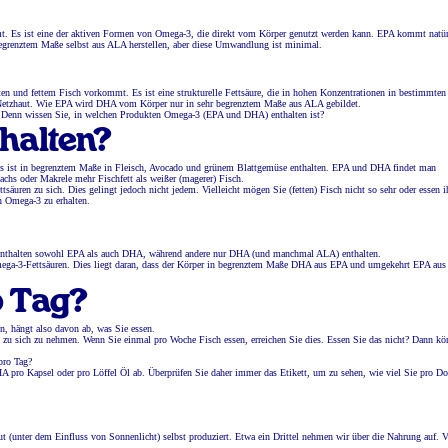
mt. Es ist eine der aktiven Formen von Omega-3, die direkt vom Körper genutzt werden kann. EPA kommt natür
begrenztem Maße selbst aus ALA herstellen, aber diese Umwandlung ist minimal.
en und fettem Fisch vorkommt. Es ist eine strukturelle Fettsäure, die in hohen Konzentrationen in bestimmten
Netzhaut. Wie EPA wird DHA vom Körper nur in sehr begrenztem Maße aus ALA gebildet.
er. Denn wissen Sie, in welchen Produkten Omega-3 (EPA und DHA) enthalten ist?
halten?
Es ist in begrenztem Maße in Fleisch, Avocado und grünem Blattgemüse enthalten. EPA und DHA findet man
Lachs oder Makrele mehr Fischfett als weißer (magerer) Fisch.
äuren zu sich. Dies gelingt jedoch nicht jedem. Vielleicht mögen Sie (fetten) Fisch nicht so sehr oder essen i
n Omega-3 zu erhalten.
 enthalten sowohl EPA als auch DHA, während andere nur DHA (und manchmal ALA) enthalten.
mega-3-Fettsäuren. Dies liegt daran, dass der Körper in begrenztem Maße DHA aus EPA und umgekehrt EPA au
o Tag?
 hängt also davon ab, was Sie essen.
zu sich zu nehmen. Wenn Sie einmal pro Woche Fisch essen, erreichen Sie dies. Essen Sie das nicht? Dann kö
pro Tag?
pro Kapsel oder pro Löffel Öl ab. Überprüfen Sie daher immer das Etikett, um zu sehen, wie viel Sie pro Do
ut (unter dem Einfluss von Sonnenlicht) selbst produziert. Etwa ein Drittel nehmen wir über die Nahrung auf. 