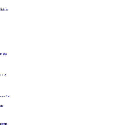
lich in
hn aus
s DHA
nnen Sie
sis
Vitamin