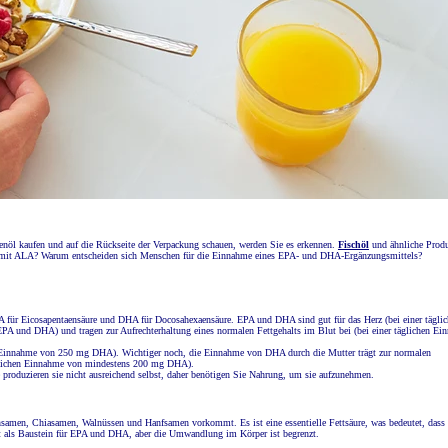
nöl kaufen und auf die Rückseite der Verpackung schauen, werden Sie es erkennen.
Fischöl
und ähnliche Prod
 mit ALA? Warum entscheiden sich Menschen für die Einnahme eines EPA- und DHA-Ergänzungsmittels?
A für Eicosapentaensäure und DHA für Docosahexaensäure. EPA und DHA sind gut für das Herz (bei einer tägli
 und DHA) und tragen zur Aufrechterhaltung eines normalen Fettgehalts im Blut bei (bei einer täglichen Ei
chen Einnahme von 250 mg DHA). Wichtiger noch, die Einnahme von DHA durch die Mutter trägt zur normalen
täglichen Einnahme von mindestens 200 mg DHA).
e produzieren sie nicht ausreichend selbst, daher benötigen Sie Nahrung, um sie aufzunehmen.
insamen, Chiasamen, Walnüssen und Hanfsamen vorkommt. Es ist eine essentielle Fettsäure, was bedeutet, dass 
nt als Baustein für EPA und DHA, aber die Umwandlung im Körper ist begrenzt.