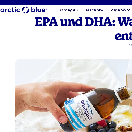
Omega 3
Fischöl
Algenöl
EPA und DHA: Was
en
18