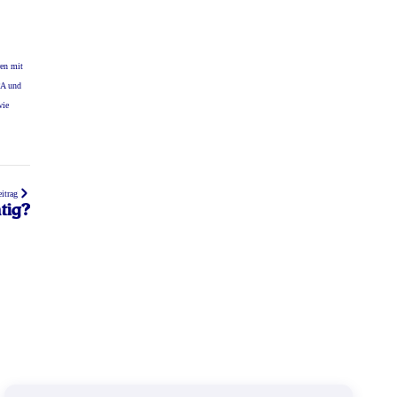
ren mit
PA und
wie
itrag
tig?