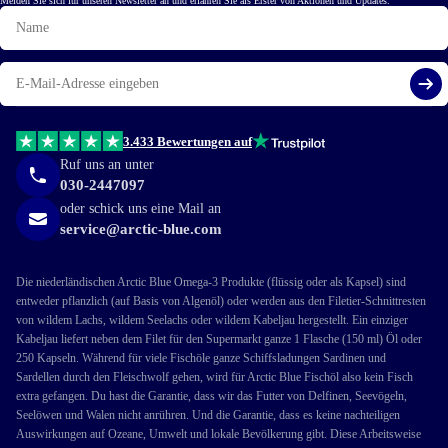
Melden Sie sich für unseren Newsletter an und erfahren Sie als Erster von Aktionen und Updates.
Name
E-
Mail
Reg
3.433 Bewertungen auf
Ruf uns an unter
030-2447097
oder schick uns eine Mail an
service@arctic-blue.com
Die niederländischen Arctic Blue Omega-3 Produkte (flüssig oder als Kapsel) sind
entweder pflanzlich (auf Basis von Algenöl) oder werden aus den Filetier-Schnittresten
von wildem Lachs, wildem Seelachs oder wildem Kabeljau hergestellt. Ein einziger
Kabeljau liefert neben dem Filet für den Supermarkt ganze 1 Flasche (150 ml) Öl oder
250 Kapseln. Während für viele Fischöle ganze Schiffsladungen Sardinen und
Sardellen durch den Fleischwolf gehen, wird für Arctic Blue Fischöl also kein Fisch
extra gefangen. Du hast die Garantie, dass wir das Futter von Delfinen, Seevögeln,
Seelöwen und Walen nicht anrühren. Und die Garantie, dass es keine nachteiligen
Auswirkungen auf Ozeane, Umwelt und lokale Bevölkerung gibt. Diese Arbeitsweise