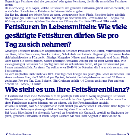
Ungesättigte Fettsäuren sind die „gesunden“ oder guten Fettsäuren, die für die essentiellen Fettsäuren
sorgen.
Da es schwierig ist zu sagen, welche Fettsäure zu den gesunden Fettsäuren gehört und welche nicht, ist
es einfacher, Ratschläge zu Fettsäuren in Lebensmitteln zu geben.
Der Rat ist, einmal pro Woche Fisch zu essen, vorzugsweise fetten Fisch. Fischfette haben nämlich
einen günstigen Einfluss auf das Herz. Sie tragen zu einer normalen Herzfunktion bei. Die positive
Wirkung wird bei einer täglichen Einnahme von 250 mg der Fischfette EPA und DHA erzielt.
Fettsäuren in Lebensmitteln: Wie viele
gesättigte Fettsäuren dürfen Sie pro
Tag zu sich nehmen?
Gesättigte Fettsäuren finden sich hauptsächlich in tierischen Produkten wie Butter, Vollmilchprodukten
und Käse, fetten Wurstwaren, Snacks, Keksen, Schokolade und Gebäck. Ungesättigte Fettsäuren finden
sich beispielsweise in Pflanzenöl, flüssiger Margarine, Nüssen und Samen, Avocado und fettem Fisch.
Oben haben Sie bereits gelesen, warum gesättigte Fettsäuren weniger gut für Ihren Körper sind. Wie
viele (gesättigte) Fettsäuren Sie pro Tag maximal zu sich nehmen dürfen, ist pro Fettsäure und pro
Person unterschiedlich. An einem Tag sollten etwa 20-40 % der Kalorien, die Sie zu sich nehmen, aus
Fett stammen.
Es wird empfohlen, nicht mehr als 10 % Ihrer täglichen Energie aus gesättigten Fetten zu beziehen. Für
eine erwachsene Frau, die 2.000 kcal pro Tag isst, bedeutet dies beispielsweise maximal 20 Gramm
gesättigtes Fett pro Tag. Zum Beispiel: Ein Croissant enthält 4,4 Gramm gesättigtes Fett und eine
Scheibe 48+ Käse 5,9 Gramm.
Wie steht es um Ihre Fettsäurenbilanz?
In Deutschland essen viele Menschen zu viele gesättigte Fette und zu wenig ungesättigte Fettsäuren.
Die gesättigten und ungesättigten Fettsäuren sind nicht im Gleichgewicht. Es wäre schön, wenn Sie
einen Fettsäuretest machen könnten, um zu wissen, wie Ihre Fettsäurenbilanz aussieht.
Wissen Sie bereits, dass Sie beispielsweise nicht einmal pro Woche fetten Fisch essen? Dann fügen Sie
eventuell ein Nahrungsergänzungsmittel zu Ihrer täglichen Routine hinzu.
Bei Arctic Blue finden Sie eine große Auswahl an Produkten mit Omega-3, speziell zur Ergänzung der
guten, gesunden Fettsäuren in Ihrem Körper. Schauen Sie sich unser Angebot in Ruhe online an.
Vorheriger Beitrag
Nächster Beitrag