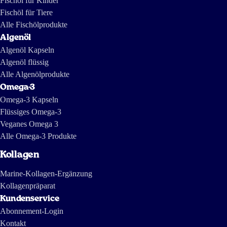
Fischöl für Kinder
gegraben. Und dabei entstand die folgende Reportage, in der auch
englischsprachige Teile vorkommen:
Fischöl für Tiere
https://tv.nrk.no/serie/forbrukerinspektoerene/MDHP11004511/09-11-
2011 https://www.dailymotion.com/video/x7mhm7_the-greed-of-
feed_news https://www.youtube.com/watch?v=ZX-9V67mDXc Die
Alle Fischölprodukte
letzte ist eine Reportage von Investigativjournalisten von The
International Consortium of Investigative Journalists and IDL-
Algenöl
Reporteros aus vor einigen Jahren und zeigt, wie Fischöl in Südamerika
hergestellt wird.
Algenöl Kapseln
Algenöl flüssig
Alle Algenölprodukte
Omega-3
Omega-3 Kapseln
Flüssiges Omega-3
Veganes Omega 3
Alle Omega-3 Produkte
Kollagen
Marine-Kollagen-Ergänzung
Kollagenpräparat
Kundenservice
Abonnement-Login
Kontakt