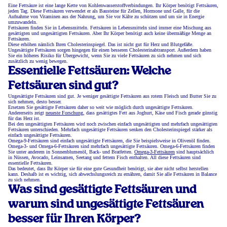
Eine Fettsäure ist eine lange Kette von Kohlenwasserstoffverbindungen. Ihr Körper benötigt Fettsäuren,
jeden Tag. Diese Fettsäuren verwendet er als Bausteine für Zellen, Hormone und Galle, für die
Aufnahme von Vitaminen aus der Nahrung, um Sie vor Kälte zu schützen und um sie in Energie
umzuwandeln.
Fettsäuren finden Sie in Lebensmitteln. Fettsäuren in Lebensmitteln sind immer eine Mischung aus
gesättigten und ungesättigten Fettsäuren. Aber Ihr Körper benötigt auch keine übermäßige Menge an
Fettsäuren.
Diese erhöhen nämlich Ihren Cholesterinspiegel. Das ist nicht gut für Herz und Blutgefäße.
Ungesättigte Fettsäuren sorgen hingegen für einen besseren Cholesterinabtransport. Außerdem haben
Sie ein höheres Risiko für Übergewicht, wenn Sie zu viele Fettsäuren zu sich nehmen und sich
zusätzlich zu wenig bewegen.
Essentielle Fettsäuren: Welche
Fettsäuren sind gut?
Ungesättigte Fettsäuren sind gut. Je weniger gesättigte Fettsäuren aus rotem Fleisch und Butter Sie zu
sich nehmen, desto besser.
Ersetzen Sie gesättigte Fettsäuren daher so weit wie möglich durch ungesättigte Fettsäuren.
Andererseits zeigt
neueste Forschung
, dass gesättigtes Fett aus Joghurt, Käse und Fisch gerade günstig
für das Herz ist.
Bei den ungesättigten Fettsäuren wird noch zwischen einfach ungesättigten und mehrfach ungesättigten
Fettsäuren unterschieden. Mehrfach ungesättigte Fettsäuren senken den Cholesterinspiegel stärker als
einfach ungesättigte Fettsäuren.
Omega-9-Fettsäuren sind einfach ungesättigte Fettsäuren, die Sie beispielsweise in Olivenöl finden.
Omega-3- und Omega-6-Fettsäuren sind mehrfach ungesättigte Fettsäuren. Omega-6-Fettsäuren finden
Sie unter anderem in Sonnenblumenöl, Back- und Bratfetten.
Omega-3-Fettsäuren
sind hauptsächlich
in Nüssen, Avocado, Leinsamen, Seetang und fettem Fisch enthalten. All diese Fettsäuren sind
essentielle Fettsäuren.
Das bedeutet, dass Ihr Körper sie für eine gute Gesundheit benötigt, sie aber nicht selbst herstellen
kann. Deshalb ist es wichtig, sich abwechslungsreich zu ernähren, damit Sie alle Fettsäuren in Balance
zu sich nehmen.
Was sind gesättigte Fettsäuren und
warum sind ungesättigte Fettsäuren
besser für Ihren Körper?