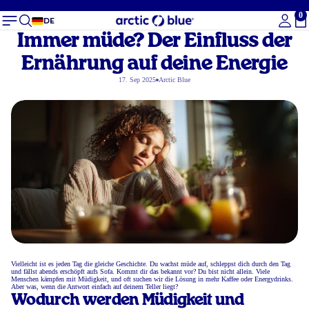
0
Ge
DE
Immer müde? Der Einfluss der
Ernährung auf deine Energie
17. Sep 2025
Arctic Blue
Vielleicht ist es jeden Tag die gleiche Geschichte. Du wachst müde auf, schleppst dich durch den Tag
und fällst abends erschöpft aufs Sofa. Kommt dir das bekannt vor? Du bist nicht allein. Viele
Menschen kämpfen mit Müdigkeit, und oft suchen wir die Lösung in mehr Kaffee oder Energydrinks.
Aber was, wenn die Antwort einfach auf deinem Teller liegt?
Wodurch werden Müdigkeit und