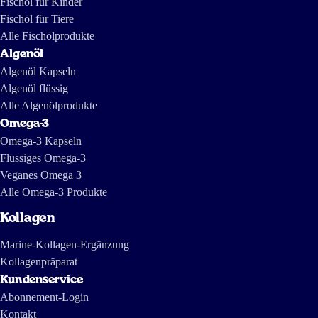
Fischöl für Kinder
gegraben. Und dabei entstand die folgende Reportage, in der auch
englischsprachige Teile vorkommen:
Fischöl für Tiere
https://tv.nrk.no/serie/forbrukerinspektoerene/MDHP11004511/09-11-
2011 https://www.dailymotion.com/video/x7mhm7_the-greed-of-
feed_news https://www.youtube.com/watch?v=ZX-9V67mDXc Die
Alle Fischölprodukte
letzte ist eine Reportage von Investigativjournalisten von The
International Consortium of Investigative Journalists and IDL-
Algenöl
Reporteros aus vor einigen Jahren und zeigt, wie Fischöl in Südamerika
hergestellt wird.
Algenöl Kapseln
Algenöl flüssig
Alle Algenölprodukte
Omega-3
Omega-3 Kapseln
Flüssiges Omega-3
Veganes Omega 3
Alle Omega-3 Produkte
Kollagen
Marine-Kollagen-Ergänzung
Kollagenpräparat
Kundenservice
Abonnement-Login
Kontakt