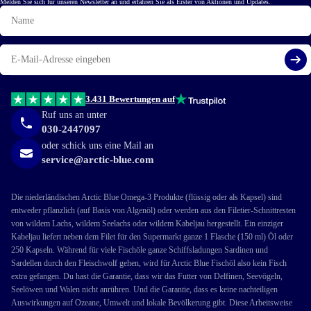
Melden Sie sich für unseren Newsletter an und erfahren Sie als Erster von Aktionen und Updates.
Name
E-
Mail
Reg
3.431 Bewertungen auf
Ruf uns an unter
030-2447097
oder schick uns eine Mail an
service@arctic-blue.com
Die niederländischen Arctic Blue Omega-3 Produkte (flüssig oder als Kapsel) sind
entweder pflanzlich (auf Basis von Algenöl) oder werden aus den Filetier-Schnittresten
von wildem Lachs, wildem Seelachs oder wildem Kabeljau hergestellt. Ein einziger
Kabeljau liefert neben dem Filet für den Supermarkt ganze 1 Flasche (150 ml) Öl oder
250 Kapseln. Während für viele Fischöle ganze Schiffsladungen Sardinen und
Sardellen durch den Fleischwolf gehen, wird für Arctic Blue Fischöl also kein Fisch
extra gefangen. Du hast die Garantie, dass wir das Futter von Delfinen, Seevögeln,
Seelöwen und Walen nicht anrühren. Und die Garantie, dass es keine nachteiligen
Auswirkungen auf Ozeane, Umwelt und lokale Bevölkerung gibt. Diese Arbeitsweise