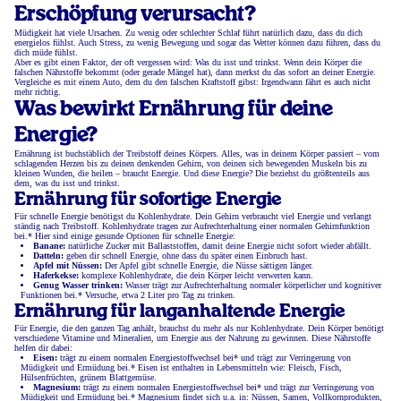
Erschöpfung verursacht?
Müdigkeit hat viele Ursachen. Zu wenig oder schlechter Schlaf führt natürlich dazu, dass du dich
energielos fühlst. Auch Stress, zu wenig Bewegung und sogar das Wetter können dazu führen, dass du
dich müde fühlst.
Aber es gibt einen Faktor, der oft vergessen wird: Was du isst und trinkst. Wenn dein Körper die
falschen Nährstoffe bekommt (oder gerade Mängel hat), dann merkst du das sofort an deiner Energie.
Vergleiche es mit einem Auto, dem du den falschen Kraftstoff gibst: Irgendwann fährt es auch nicht
mehr richtig.
Was bewirkt Ernährung für deine
Energie?
Ernährung ist buchstäblich der Treibstoff deines Körpers. Alles, was in deinem Körper passiert – vom
schlagenden Herzen bis zu deinen denkenden Gehirn, von deinen sich bewegenden Muskeln bis zu
kleinen Wunden, die heilen – braucht Energie. Und diese Energie? Die beziehst du größtenteils aus
dem, was du isst und trinkst.
Ernährung für sofortige Energie
Für schnelle Energie benötigst du Kohlenhydrate. Dein Gehirn verbraucht viel Energie und verlangt
ständig nach Treibstoff. Kohlenhydrate tragen zur Aufrechterhaltung einer normalen Gehirnfunktion
bei.* Hier sind einige gesunde Optionen für schnelle Energie:
Banane:
natürliche Zucker mit Ballaststoffen, damit deine Energie nicht sofort wieder abfällt.
Datteln:
geben dir schnell Energie, ohne dass du später einen Einbruch hast.
Apfel mit Nüssen:
Der Apfel gibt schnelle Energie, die Nüsse sättigen länger.
Haferkekse:
komplexe Kohlenhydrate, die dein Körper leicht verwerten kann.
Genug Wasser trinken:
Wasser trägt zur Aufrechterhaltung normaler körperlicher und kognitiver
Funktionen bei.* Versuche, etwa 2 Liter pro Tag zu trinken.
Ernährung für langanhaltende Energie
Für Energie, die den ganzen Tag anhält, brauchst du mehr als nur Kohlenhydrate. Dein Körper benötigt
verschiedene Vitamine und Mineralien, um Energie aus der Nahrung zu gewinnen. Diese Nährstoffe
helfen dir dabei:
Eisen:
trägt zu einem normalen Energiestoffwechsel bei* und trägt zur Verringerung von
Müdigkeit und Ermüdung bei.* Eisen ist enthalten in Lebensmitteln wie: Fleisch, Fisch,
Hülsenfrüchten, grünem Blattgemüse.
Magnesium:
trägt zu einem normalen Energiestoffwechsel bei* und trägt zur Verringerung von
Müdigkeit und Ermüdung bei.* Magnesium findet sich u.a. in: Nüssen, Samen, Vollkornprodukten,