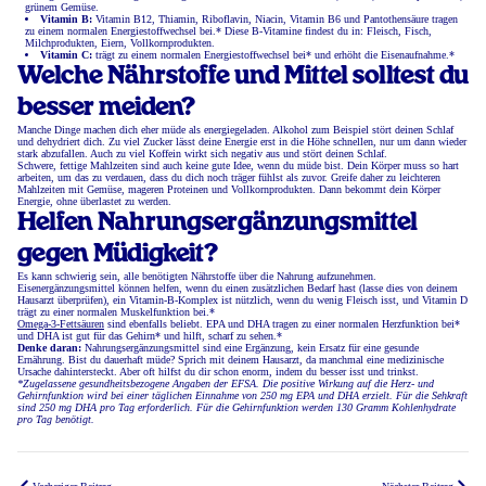
grünem Gemüse.
Vitamin B:
Vitamin B12, Thiamin, Riboflavin, Niacin, Vitamin B6 und Pantothensäure tragen
zu einem normalen Energiestoffwechsel bei.* Diese B-Vitamine findest du in: Fleisch, Fisch,
Milchprodukten, Eiern, Vollkornprodukten.
Vitamin C:
trägt zu einem normalen Energiestoffwechsel bei* und erhöht die Eisenaufnahme.*
Welche Nährstoffe und Mittel solltest du
besser meiden?
Manche Dinge machen dich eher müde als energiegeladen. Alkohol zum Beispiel stört deinen Schlaf
und dehydriert dich. Zu viel Zucker lässt deine Energie erst in die Höhe schnellen, nur um dann wieder
stark abzufallen. Auch zu viel Koffein wirkt sich negativ aus und stört deinen Schlaf.
Schwere, fettige Mahlzeiten sind auch keine gute Idee, wenn du müde bist. Dein Körper muss so hart
arbeiten, um das zu verdauen, dass du dich noch träger fühlst als zuvor. Greife daher zu leichteren
Mahlzeiten mit Gemüse, mageren Proteinen und Vollkornprodukten. Dann bekommt dein Körper
Energie, ohne überlastet zu werden.
Helfen Nahrungsergänzungsmittel
gegen Müdigkeit?
Es kann schwierig sein, alle benötigten Nährstoffe über die Nahrung aufzunehmen.
Eisenergänzungsmittel können helfen, wenn du einen zusätzlichen Bedarf hast (lasse dies von deinem
Hausarzt überprüfen), ein Vitamin-B-Komplex ist nützlich, wenn du wenig Fleisch isst, und Vitamin D
trägt zu einer normalen Muskelfunktion bei.*
Omega-3-Fettsäuren
sind ebenfalls beliebt. EPA und DHA tragen zu einer normalen Herzfunktion bei*
und DHA ist gut für das Gehirn* und hilft, scharf zu sehen.*
Denke daran:
Nahrungsergänzungsmittel sind eine Ergänzung, kein Ersatz für eine gesunde
Ernährung. Bist du dauerhaft müde? Sprich mit deinem Hausarzt, da manchmal eine medizinische
Ursache dahintersteckt. Aber oft hilfst du dir schon enorm, indem du besser isst und trinkst.
*Zugelassene gesundheitsbezogene Angaben der EFSA. Die positive Wirkung auf die Herz- und
Gehirnfunktion wird bei einer täglichen Einnahme von 250 mg EPA und DHA erzielt. Für die Sehkraft
sind 250 mg DHA pro Tag erforderlich. Für die Gehirnfunktion werden 130 Gramm Kohlenhydrate
pro Tag benötigt.