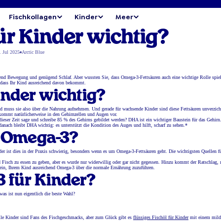
Fischkollagen
Kinder
Meer
ür Kinder wichtig?
. Jul 2025
Arctic Blue
ichend Bewegung und genügend Schlaf. Aber wussten Sie, dass Omega-3-Fettsäuren auch eine wichtige Rolle spie
, dass Ihr Kind ausreichend davon bekommt.
nder wichtig?
Kind muss sie also über die Nahrung aufnehmen. Und gerade für wachsende Kinder sind diese Fettsäuren unverzich
ommt natürlicherweise in den Gehirnzellen und Augen vor.
dieser Zeit sage und schreibe 85 % des Gehirns gebildet werden? DHA ist ein wichtiger Baustein für das Gehir
ach bleibt DHA wichtig: es unterstützt die Kondition des Auges und hilft, scharf zu sehen.*
 Omega-3?
der ist dies in der Praxis schwierig, besonders wenn es um Omega-3-Fettsäuren geht. Die wichtigsten Quellen f
d Fisch zu essen zu geben, aber es wurde nur widerwillig oder gar nicht gegessen. Hinzu kommt der Ratschlag, 
sein, Ihrem Kind ausreichend Omega-3 über die normale Ernährung zuzuführen.
3 für Kinder?
as ist nun eigentlich die beste Wahl?
lle Kinder sind Fans des Fischgeschmacks, aber zum Glück gibt es
flüssiges Fischöl für Kinder
mit einem mild