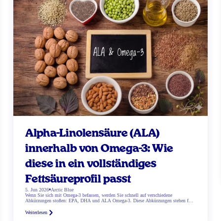
Alpha-Linolensäure (ALA)
innerhalb von Omega-3: Wie
diese in ein vollständiges
Fettsäureprofil passt
5. Jun 2026
Arctic Blue
Wenn Sie sich mit Omega-3 befassen, werden Sie schnell auf verschiedene
Abkürzungen stoßen: EPA, DHA und ALA Omega-3. Diese Abkürzungen stehen für
verschiedene Arten von Omega-3-Fettsäuren. Aber was genau ist ALA? Und wie passt
es in ein gesundes Fettsäureprofil? Was ist Alpha-Linolensäure eigentlich? Alpha-
Weiterlesen
Linolensäure (ALA) steht für Alpha-Linolensäure. Dies ist eine pflanzliche Omega-3-