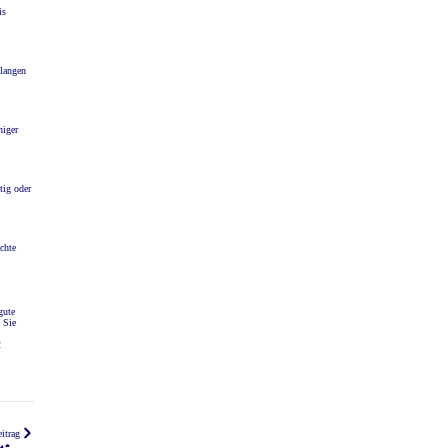
is
elangen
niger
tig oder
chte
gute
 Sie
2
itrag