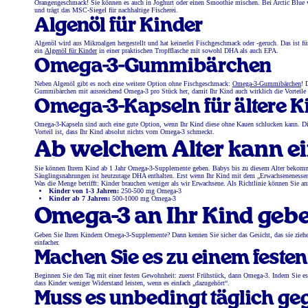
Orangengeschmack! Sie können es auch in Joghurt oder einen Smoothie mischen. Bei Arctic Blue 
und trägt das MSC-Siegel für nachhaltige Fischerei.
Algenöl für Kinder
Algenöl wird aus Mikroalgen hergestellt und hat keinerlei Fischgeschmack oder -geruch. Das ist fü
ein
Algenöl für Kinder
in einer praktischen Tropfflasche mit sowohl DHA als auch EPA.
Omega-3-Gummibärchen
Neben Algenöl gibt es noch eine weitere Option ohne Fischgeschmack:
Omega-3-Gummibärchen
! 
Gummibärchen mit ausreichend Omega-3 pro Stück her, damit Ihr Kind auch wirklich die Vorteile erh
Omega-3-Kapseln für ältere K
Omega-3-Kapseln sind auch eine gute Option, wenn Ihr Kind diese ohne Kauen schlucken kann. Dies 
Vorteil ist, dass Ihr Kind absolut nichts vom Omega-3 schmeckt.
Ab welchem Alter kann e
Sie können Ihrem Kind ab 1 Jahr Omega-3-Supplemente geben. Babys bis zu diesem Alter bekomme
Säuglingsnahrungen ist heutzutage DHA enthalten. Erst wenn Ihr Kind mit dem „Erwachsenenesse
Was die Menge betrifft: Kinder brauchen weniger als wir Erwachsene. Als Richtlinie können Sie a
Kinder von 1-3 Jahren:
250-500 mg Omega-3
Kinder ab 7 Jahren:
500-1000 mg Omega-3
Omega-3 an Ihr Kind geben
Geben Sie Ihren Kindern Omega-3-Supplemente? Dann kennen Sie sicher das Gesicht, das sie ziehen,
einfacher.
Machen Sie es zu einem festen
Beginnen Sie den Tag mit einer festen Gewohnheit: zuerst Frühstück, dann Omega-3. Indem Sie es j
dass Kinder weniger Widerstand leisten, wenn es einfach „dazugehört“.
Muss es unbedingt täglich g