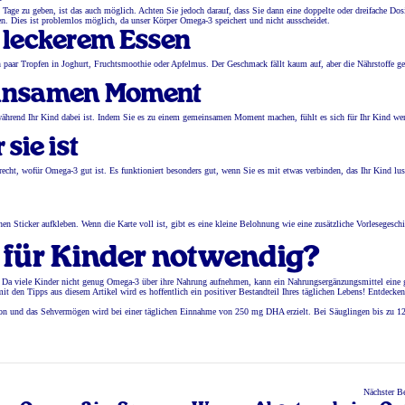
i Tage zu geben, ist das auch möglich. Achten Sie jedoch darauf, dass Sie dann eine doppelte oder dreifache Dos
en. Dies ist problemlos möglich, da unser Körper Omega-3 speichert und nicht ausscheidet.
n leckerem Essen
in paar Tropfen in Joghurt, Fruchtsmoothie oder Apfelmus. Der Geschmack fällt kaum auf, aber die Nährstoffe g
einsamen Moment
ährend Ihr Kind dabei ist. Indem Sie es zu einem gemeinsamen Moment machen, fühlt es sich für Ihr Kind we
sie ist
cht, wofür Omega-3 gut ist. Es funktioniert besonders gut, wenn Sie es mit etwas verbinden, das Ihr Kind lus
nen Sticker aufkleben. Wenn die Karte voll ist, gibt es eine kleine Belohnung wie eine zusätzliche Vorlesegeschi
 für Kinder notwendig?
*. Da viele Kinder nicht genug Omega-3 über ihre Nahrung aufnehmen, kann ein Nahrungsergänzungsmittel eine 
t den Tipps aus diesem Artikel wird es hoffentlich ein positiver Bestandteil Ihres täglichen Lebens! Entdecken
on und das Sehvermögen wird bei einer täglichen Einnahme von 250 mg DHA erzielt. Bei Säuglingen bis zu 1
Nächster Be