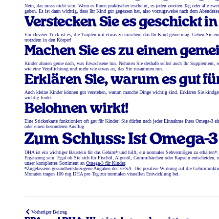
Nein, das muss nicht sein. Wenn es Ihnen praktischer erscheint, es jeden zweiten Tag oder alle zwe
geben. Es ist dann wichtig, dass Ihr Kind gut gegessen hat, also vorzugsweise nach dem Abendess
Verstecken Sie es geschickt i
Ein cleverer Trick ist es, die Tropfen mit etwas zu mischen, das Ihr Kind gerne mag. Geben Sie e
trotzdem in den Körper!
Machen Sie es zu einem gem
Kinder ahmen gerne nach, was Erwachsene tun. Nehmen Sie deshalb selbst auch Ihr Supplement, w
wie eine Verpflichtung und mehr wie etwas an, das Sie zusammen tun.
Erklären Sie, warum es gut für 
Auch kleine Kinder können gut verstehen, warum manche Dinge wichtig sind. Erklären Sie kindgere
wichtig findet.
Belohnen wirkt!
Eine Stickerkarte funktioniert oft gut für Kinder! Sie dürfen nach jeder Einnahme ihres Omega-3 ei
oder einen besonderen Ausflug.
Zum Schluss: Ist Omega-3
DHA ist ein wichtiger Baustein für das Gehirn* und hilft, ein normales Sehvermögen zu erhalten
Ergänzung sein. Egal ob Sie sich für Fischöl, Algenöl, Gummibärchen oder Kapseln entscheiden, mi
unser komplettes Sortiment an
Omega-3 für Kinder
.
*Zugelassene gesundheitsbezogene Angaben der EFSA. Die positive Wirkung auf die Gehirnfunkti
Monaten tragen 100 mg DHA pro Tag zur normalen visuellen Entwicklung bei.
Vorheriger Beitrag