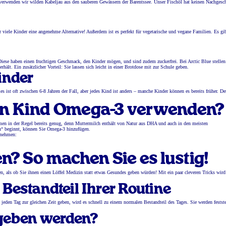
verwenden wir wilden Kabeljau aus den sauberen Gewässern der Barentssee. Unser Fischöl hat keinen Nachges
r viele Kinder eine angenehme Alternative! Außerdem ist es perfekt für vegetarische und vegane Familien. Es gi
Diese haben einen fruchtigen Geschmack, den Kinder mögen, und sind zudem zuckerfrei. Bei Arctic Blue stellen
ält. Ein zusätzlicher Vorteil: Sie lassen sich leicht in einer Brotdose mit zur Schule geben.
inder
ist oft zwischen 6-8 Jahren der Fall, aber jedes Kind ist anders – manche Kinder können es bereits früher. De
in Kind Omega-3 verwenden?
n in der Regel bereits genug, denn Muttermilch enthält von Natur aus DHA und auch in den meisten
n“ beginnt, können Sie Omega-3 hinzufügen.
nnehmen:
? So machen Sie es lustig!
 als ob Sie ihnen einen Löffel Medizin statt etwas Gesundes geben würden! Mit ein paar cleveren Tricks wird 
 Bestandteil Ihrer Routine
eden Tag zur gleichen Zeit geben, wird es schnell zu einem normalen Bestandteil des Tages. Sie werden festste
egeben werden?