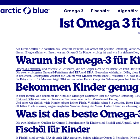
Omega 3
Fischöl
Algenöl
Ist Omega 3 f
8
Als Eltern wollen Sie natürlich das Beste für Ihr Kind. Sie achten auf gesunde Ernährung, ausre
diesem Blog erzählen wir Ihnen, warum Omega-3 für Kinder wichtig ist und wie Sie sicherstellen
Warum ist Omega-3 für Ki
Omega-3-Fettsäuren
sind essentielle Fettsäuren, die der Körper nicht selbst herstellen kann. Ihr 
Die zwei wichtigsten Omega-3-Fettsäuren sind EPA und DHA. Besonders wichtig ist DHA; diese k
In den ersten Lebensjahren wachsen die Gehirne von Kindern rasend schnell. Wussten Sie, dass in 
für Babys bis zu 12 Monaten trägt DHA zur normalen Entwicklung des Sehvermögens bei.* Auch dan
Bekommen Kinder genug
In einer idealen Welt bekommt Ihr Kind alle wichtigen Nährstoffe über die normale Ernährung. Lei
EPA und DHA
sind nämlich fettreiche Fischarten wie Lachs, Makrele und Hering.
Und seien wir ehrlich: viele Kinder mögen keinen Fisch. Vielleicht haben Sie versucht, Ihrem Kin
oft fetten Fisch zu essen, wegen möglicher Verschmutzung der Meere. Dadurch kann es schwierig 
Was ist das beste Omega-
Die zwei häufigsten Quellen für Omega-3-Supplemente für Kinder sind Fischöl und Algenöl. Aber w
Fischöl für Kinder
In Fischöl sind sowohl EPA als auch DHA enthalten, beides wichtige Omega-3-Fettsäuren. Nicht a