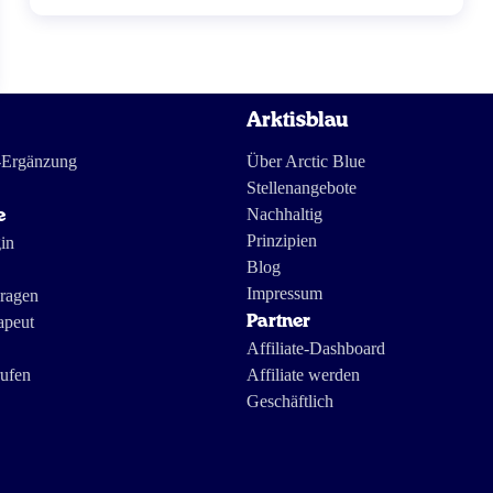
Fettsäure, die […]
Arktisblau
-Ergänzung
Über Arctic Blue
Stellenangebote
Nachhaltig
e
Prinzipien
in
Blog
Impressum
Fragen
apeut
Partner
Affiliate-Dashboard
rufen
Affiliate werden
Geschäftlich