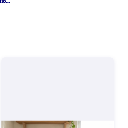
tion
ist