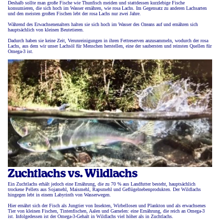
Deshalb sollte man große Fische wie Thunfisch meiden und stattdessen kurzlebige Fische
konsumieren, die sich hoch im Wasser ernähren, wie rosa Lachs. Im Gegensatz zu anderen Lachsarten
und den meisten großen Fischen lebt der rosa Lachs nur zwei Jahre.
Während des Erwachsenenalters halten sie sich hoch im Wasser des Ozeans auf und ernähren sich
hauptsächlich von kleinen Beutetieren.
Dadurch haben sie keine Zeit, Verunreinigungen in ihren Fettreserven anzusammeln, wodurch der rosa
Lachs, aus dem wir unser Lachsöl für Menschen herstellen, eine der saubersten und reinsten Quellen für
Omega-3 ist.
Zuchtlachs vs. Wildlachs
Ein Zuchtlachs erhält jedoch eine Ernährung, die zu 70 % aus Landfutter besteht, hauptsächlich
trockene Pellets aus Sojamehl, Maismehl, Rapsmehl und Geflügelnebenprodukten. Der Wildlachs
hingegen lebt in einem Labyrinth von Wasserwegen.
Hier ernährt sich der Fisch als Jungtier von Insekten, Wirbellosen und Plankton und als erwachsenes
Tier von kleinen Fischen, Tintenfischen, Aalen und Garnelen: eine Ernährung, die reich an Omega-3
ist. Infolgedessen ist der Omega-3-Gehalt in Wildlachs viel höher als in Zuchtlachs.