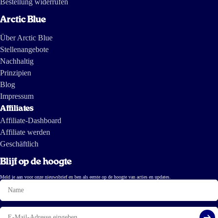
Bestellung widerrufen
Arctic Blue
Über Arctic Blue
Stellenangebote
Nachhaltig
Prinzipien
Blog
Impressum
Affiliates
Affiliate-Dashboard
Affiliate werden
Geschäftlich
Blijf op de hoogte
Meld je aan voor onze nieuwsbrief en ben als eerste op de hoogte van acties en updates.
Name
E-
Mail