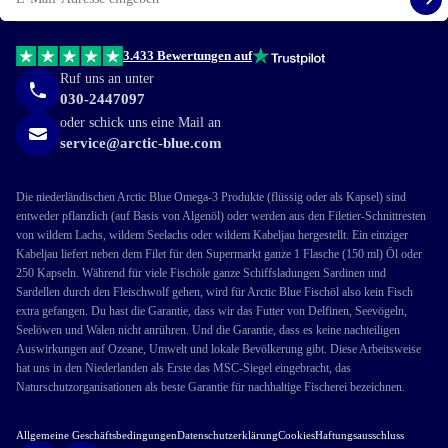
Reg
3.433 Bewertungen auf
Ruf uns an unter
030-2447097
oder schick uns eine Mail an
service@arctic-blue.com
Die niederländischen Arctic Blue Omega-3 Produkte (flüssig oder als Kapsel) sind
entweder pflanzlich (auf Basis von Algenöl) oder werden aus den Filetier-Schnittresten
von wildem Lachs, wildem Seelachs oder wildem Kabeljau hergestellt. Ein einziger
Kabeljau liefert neben dem Filet für den Supermarkt ganze 1 Flasche (150 ml) Öl oder
250 Kapseln. Während für viele Fischöle ganze Schiffsladungen Sardinen und
Sardellen durch den Fleischwolf gehen, wird für Arctic Blue Fischöl also kein Fisch
extra gefangen. Du hast die Garantie, dass wir das Futter von Delfinen, Seevögeln,
Seelöwen und Walen nicht anrühren. Und die Garantie, dass es keine nachteiligen
Auswirkungen auf Ozeane, Umwelt und lokale Bevölkerung gibt. Diese Arbeitsweise
hat uns in den Niederlanden als Erste das MSC-Siegel eingebracht, das
Naturschutzorganisationen als beste Garantie für nachhaltige Fischerei bezeichnen.
Allgemeine Geschäftsbedingungen
Datenschutzerklärung
Cookies
Haftungsausschluss