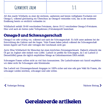
All dies macht Wildlachs zu einer der reichsten, saubersten und besten verfügbaren Fischarten mit
Omega-3, während gleichzeitig ein Überschuss an Omega-6 vermieden wird, das in der modernen
Ernährung bereits so reichlich vorhanden ist.
Wildlachsöl enthält 50-60 verschiedene Fettsäuren, davon 10-12 verschiedene Omega-3-Fettsäuren.
Dies wird auch als breites (oder Vollspektrum-) Fettsäureprofil bezeichnet.
Omega-3 und Schwangerschaft
Omega-3 ist sehr wichtig vor, während und nach der Schwangerschaft. Es hilft unter anderem bei der
Entwicklung des Gehirns und der Augen. Viele Frauen haben jedoch während der Schwangerschaft
keinen Appetit auf Fisch oder vertragen den Geschmack nicht gut.
Arctic Blue Wildlachsöl für Menschen hat einen köstlichen Zitronengeschmack. Dadurch schmeckt das
Öl gut im Joghurt oder einfach vom Löffel. Lachsöl ist perfekt für Schwangere, da 5 ml Lachsöl (1
Dessertlöffel) genau die täglich empfohlene Menge an Gehirnbausteinen DHA enthält.
Schwangere Frauen sollten nicht zu viel Anis konsumieren. Die Lachsölvariante mit Anisöl empfehlen
wir daher nicht für Schwangere oder Kleinkinder.
Das Lachsöl mit Zitronengeschmack hingegen ist 100% sicher und eine sehr gute Wahl für Frauen, die
schwanger werden möchten, schwanger sind oder stillen.
Vorheriger Beitrag
Nächster Beitrag
Gerelateerde artikelen