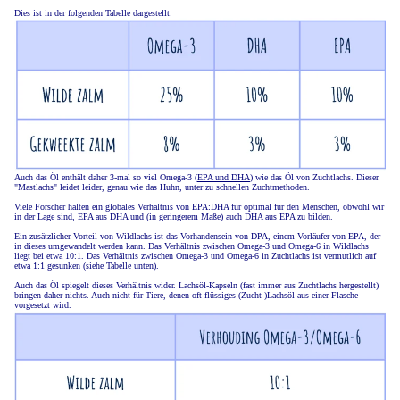
Dies ist in der folgenden Tabelle dargestellt:
Auch das Öl enthält daher 3-mal so viel Omega-3 (
EPA und DHA
) wie das Öl von Zuchtlachs. Dieser
"Mastlachs" leidet leider, genau wie das Huhn, unter zu schnellen Zuchtmethoden.
Viele Forscher halten ein globales Verhältnis von EPA:DHA für optimal für den Menschen, obwohl wir
in der Lage sind, EPA aus DHA und (in geringerem Maße) auch DHA aus EPA zu bilden.
Ein zusätzlicher Vorteil von Wildlachs ist das Vorhandensein von DPA, einem Vorläufer von EPA, der
in dieses umgewandelt werden kann. Das Verhältnis zwischen Omega-3 und Omega-6 in Wildlachs
liegt bei etwa 10:1. Das Verhältnis zwischen Omega-3 und Omega-6 in Zuchtlachs ist vermutlich auf
etwa 1:1 gesunken (siehe Tabelle unten).
Auch das Öl spiegelt dieses Verhältnis wider. Lachsöl-Kapseln (fast immer aus Zuchtlachs hergestellt)
bringen daher nichts. Auch nicht für Tiere, denen oft flüssiges (Zucht-)Lachsöl aus einer Flasche
vorgesetzt wird.