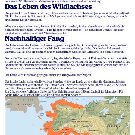
verwurzelt. Wildlachsöl für Menschen gewinnt daher zunehmend an Bedeutung.
Das Leben des Wildlachses
Die großen Flüsse Alaskas sind die größte – und wahrscheinlich letzte – Quelle für Wildlachs weltweit.
Die Fische werden in Bächen tief im Wald geboren und bahnen sich ihren Weg zum Ozean, wo sie ihr
erwachsenes Leben verbringen.
Wenn sie ausgewachsen sind, kehren sie in den Bach zurück, in dem sie geboren wurden (durch ein
noch immer rätselhaftes System!). Hier
laichen
sie und sterben – ein natürlicher Prozess, der über
hundert verschiedene Land- und Wassertiere ernährt.
Nachhaltiger Fang
Der Lebensraum des Lachses in Alaska ist gesetzlich geschützt. Eine sorgfältig kontrollierte Fischerei
gewährleistet, dass diese enorme natürliche Ressource nachhaltig bleibt. Die großen Flüsse und
Buchten Alaskas sind die einzigen großen nachhaltigen Quellen für Wildlachs, die noch existieren.
Bevor die Fischereisaison eröffnet wird, legt das Alaska Department of Fish and Game fest, wie viele
Fische in diesem Jahr zurückkehren dürfen. Anschließend bestimmen sie, welche Art von Fanggerät und
Booten für die Fischerei verwendet werden dürfen und wo und wie lange gefischt werden darf, um die
Umweltauswirkungen so gering wie möglich zu halten.
Der Lachs wird küstennah gefangen, meist mit Ringwaden oder Angeln.
Der frische Lachs ist innerhalb weniger Stunden wieder an Land, wo er sofort für den menschlichen
Verzehr verarbeitet wird (Lachsfilet). Und aus den Lachsschnittresten wird innerhalb von 24 Stunden
nach dem Fang unser Arctic Blue Wildlachsöl für Menschen hergestellt.
Ein 2 kg schwerer Wildlachs liefert in Filet-Schnittresten etwa 150 ml Lachsöl für Menschen. Für
Arctic Blue Wildlachsöl wird also kein Lachs speziell gefangen.