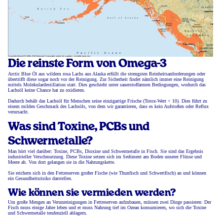
Die reinste Form von Omega-3
Arctic Blue Öl aus wildem rosa Lachs aus Alaska erfüllt die strengsten Reinheitsanforderungen oder
übertrifft diese sogar noch vor der Reinigung. Zur Sicherheit findet nämlich immer eine Reinigung
mittels Molekulardestillation statt. Dies geschieht unter sauerstoffarmen Bedingungen, wodurch das
Lachsöl keine Chance hat zu oxidieren.
Dadurch behält das Lachsöl für Menschen seine einzigartige Frische (Totox-Wert < 10). Dies führt zu
einem milden Geschmack des Lachsöls, von dem wir garantieren, dass es kein Aufstoßen oder Reflux
verursacht.
Was sind Toxine, PCBs und
Schwermetalle?
Man hört viel darüber: Toxine, PCBs, Dioxine und Schwermetalle in Fisch. Sie sind das Ergebnis
industrieller Verschmutzung. Diese Toxine setzen sich im Sediment am Boden unserer Flüsse und
Meere ab. Von dort gelangen sie in die Nahrungskette.
Sie reichern sich in den Fettreserven großer Fische (wie Thunfisch und Schwertfisch) an und können
ein Gesundheitsrisiko darstellen.
Wie können sie vermieden werden?
Um große Mengen an Verunreinigungen in Fettreserven aufzubauen, müssen zwei Dinge passieren: Der
Fisch muss einige Jahre leben und er muss Nahrung tief im Ozean konsumieren, wo sich die Toxine
und Schwermetalle tendenziell ablagern.