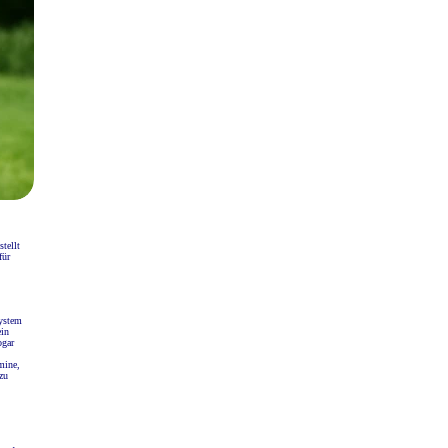
tellt
für
system
ein
ogar
mine,
zu