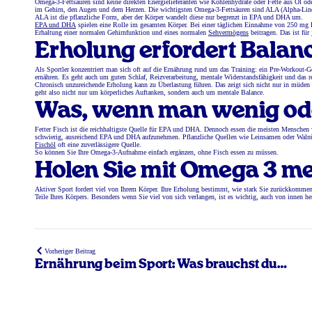
Omega-3-Fettsäuren sind keine direkten Energielieferanten wie Kohlenhydrate oder Fette aus Öl od
im Gehirn, den Augen und dem Herzen. Die wichtigsten Omega-3-Fettsäuren sind ALA (Alpha-Lino
ALA ist die pflanzliche Form, aber der Körper wandelt diese nur begrenzt in EPA und DHA um.
EPA und DHA
spielen eine Rolle im gesamten Körper. Bei einer täglichen Einnahme von 250 m
Erhaltung einer normalen Gehirnfunktion und eines normalen
Sehvermögens
beitragen. Das ist für
Erholung erfordert Balan
Als Sportler konzentriert man sich oft auf die Ernährung rund um das Training: ein Pre-Workout-G
ernähren. Es geht auch um guten Schlaf, Reizverarbeitung, mentale Widerstandsfähigkeit und das 
Chronisch unzureichende Erholung kann zu Überlastung führen. Das zeigt sich nicht nur in müden
geht also nicht nur um körperliches Auftanken, sondern auch um mentale Balance.
Was, wenn man wenig oder
Fetter Fisch ist die reichhaltigste Quelle für EPA und DHA. Dennoch essen die meisten Menschen 
schwierig, ausreichend EPA und DHA aufzunehmen. Pflanzliche Quellen wie Leinsamen oder Walnü
Fischöl
oft eine zuverlässigere Quelle.
So können Sie Ihre Omega-3-Aufnahme einfach ergänzen, ohne Fisch essen zu müssen.
H
olen Sie mit Omega 3 me
Aktiver Sport fordert viel von Ihrem Körper. Ihre Erholung bestimmt, wie stark Sie zurückkommen.
Teile Ihres Körpers. Besonders wenn Sie viel von sich verlangen, ist es wichtig, auch von innen her
Vorheriger Beitrag
Ernährung beim Sport: Was brauchst du
wirklich?