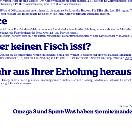
er Nüssen. Aber sie sind wichtig. Der Körper verwendet sie unter anderem als Bausteine für Zellmembranen, be
lensäure), EPA (Eicosapentaensäure) und DHA (Docosahexaensäure).
g EPA und DHA zusammen unterstützen sie die normale Funktion des
Herzens
. Für DHA gilt, dass 250 mg pro T
 jeden relevant und insbesondere für Sportler, die ihren Körper regelmäßig zusätzlich belasten.
ce
etränk, eine Post-Workout-Mahlzeit oder ein Proteinshake danach. Aber Erholung ist mehr als nur die Muskeln 
reibungslose Funktionieren des Herz-Kreislauf- und Nervensystems.
 Muskeln, sondern auch in einer kurzen Zündschnur, Konzentrationsproblemen oder nachlassender Motivation. 
 keinen Fisch isst?
weniger als die empfohlene Menge (mindestens einmal pro Woche). Besonders bei einer pflanzlichen Ernährung 
sse enthalten ALA, aber die Umwandlung in EPA und DHA ist ineffizient. Daher ist ein Supplement aus
Algen
hr aus Ihrer Erholung heraus
 Omega 3 passt in ein gesundes Ernährungsmuster: nicht als schnelle Lösung, sondern als Fettsäure für versch
aus gut für sich zu sorgen.
Nächster Be
Omega 3 und Sport: Was haben sie miteinande