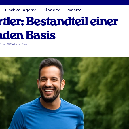
Fischkollagen
Kinder
Meer
ler: Bestandteil einer
den Basis
. Jul 2025
Arctic Blue