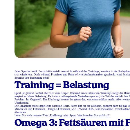
Jeder Sportler weiß: Fortschritte erzielt man nicht während des Trainings, sondern in der Ruhepha
sich wieder ein. Doch während Proteinen und Ruhe oft viel Aufmerksamkeit geschenkt wird, bleibt
Sportler von Bedeutung sein?
Training = Belastung
Sport ist gesund, fordert aber viel vom Körper. Während eines intensiven Trainings steigt der He
reagiert auf diese Belastung: Es treten vorübergehende Veränderungen auf, die Teil des natürlich
Problem. Im Gegenteil: Der Erholungsmoment ist genau das, was einen stärker macht. Aber wenn d
Überlastung.
Die Ernährung spielt dabei eine wichtige Rolle. Nicht nur für die Muskeln, sondern auch für das 
Mineralien und Fettsäuren. Omega-3-Fettsäuren, wie EPA und DHA, sind Bestandteil verschiedener S
übersehen.
Lesen Sie auch unseren Blog:
Ernährung beim Sport: Was brauchen Sie wirklich?
Omega 3: Fettsäuren mit 