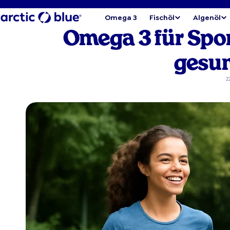
Omega 3
Fischöl
Algenöl
Omega 3 für Sport
gesun
22