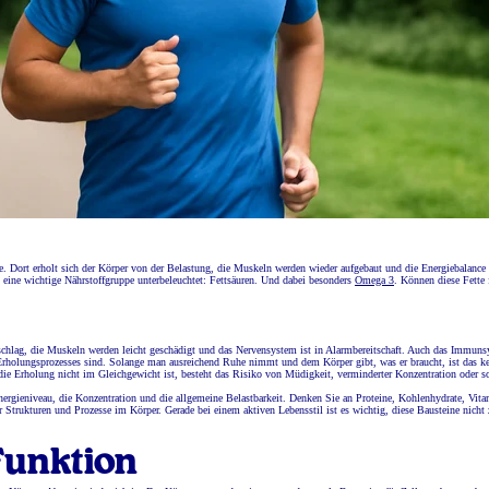
se. Dort erholt sich der Körper von der Belastung, die Muskeln werden wieder aufgebaut und die Energiebalance s
 eine wichtige Nährstoffgruppe unterbeleuchtet: Fettsäuren. Und dabei besonders
Omega 3
. Können diese Fette 
rzschlag, die Muskeln werden leicht geschädigt und das Nervensystem ist in Alarmbereitschaft. Auch das Immun
en Erholungsprozesses sind. Solange man ausreichend Ruhe nimmt und dem Körper gibt, was er braucht, ist das k
ie Erholung nicht im Gleichgewicht ist, besteht das Risiko von Müdigkeit, verminderter Konzentration oder s
Energieniveau, die Konzentration und die allgemeine Belastbarkeit. Denken Sie an Proteine, Kohlenhydrate, Vita
trukturen und Prozesse im Körper. Gerade bei einem aktiven Lebensstil ist es wichtig, diese Bausteine nicht 
Funktion