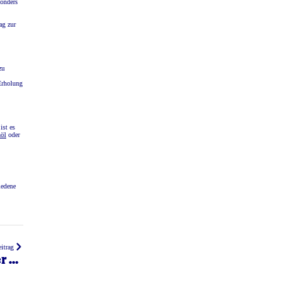
sonders
ag zur
zu
Erholung
ist es
öl
oder
iedene
itrag
r zu
tun?