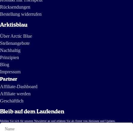
Rücksendungen
Bestellung widerrufen
Arktisblau
Über Arctic Blue
Stellenangebote
Nachhaltig
Prinzipien
Blog
Impressum
Partner
Affiliate-Dashboard
Affiliate werden
Geschäftlich
Bleib auf dem Laufenden
Melden Sie sich für unseren Newsletter an und erfahren Sie als Erster von Aktionen und Updates.
Name