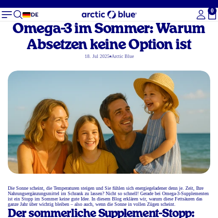
0
Ge
DE
Omega-3 im Sommer: Warum
Absetzen keine Option ist
18. Jul 2025
Arctic Blue
Die Sonne scheint, die Temperaturen steigen und Sie fühlen sich energiegeladener denn je. Zeit, Ihre
Nahrungsergänzungsmittel im Schrank zu lassen? Nicht so schnell! Gerade bei Omega-3-Supplementen
ist ein Stopp im Sommer keine gute Idee. In diesem Blog erklären wir, warum diese Fettsäuren das
ganze Jahr über wichtig bleiben – also auch, wenn die Sonne in vollen Zügen scheint.
Der sommerliche Supplement-Stopp: