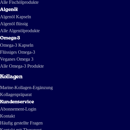
feed_news https://www.youtube.com/watch?v=ZX-9V67mDXc Die
Alle Fischölprodukte
letzte ist eine Reportage von Investigativjournalisten von The
International Consortium of Investigative Journalists and IDL-
Algenöl
Reporteros aus vor einigen Jahren und zeigt, wie Fischöl in Südamerika
hergestellt wird.
Algenöl Kapseln
Algenöl flüssig
Alle Algenölprodukte
Omega-3
Omega-3 Kapseln
Flüssiges Omega-3
Veganes Omega 3
Alle Omega-3 Produkte
Kollagen
Marine-Kollagen-Ergänzung
Kollagenpräparat
Kundenservice
Abonnement-Login
Kontakt
Häufig gestellte Fragen
Kontakt mit Therapeut