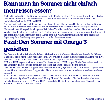
Kann man im Sommer nicht einfach
mehr Fisch essen?
Vielleicht denken Sie: „Im Sommer essen wir öfter Fisch vom Grill.“ Das stimmt, ein leckerer Lachs
oder Makrele vom Grill ist köstlich und gesund! Fettfisch ist tatsächlich eine der wichtigsten
natürlichen Quellen für EPA und DHA.
Aber wie oft landet wirklich fetter Fisch auf Ihrem Teller? Die meisten Deutschen, selbst im Sommer
mit all den Grillpartys, erreichen nicht die empfohlenen zwei Portionen fetten Fisch pro Woche.
Um ausreichend Omega-3 für alle gesundheitlichen Vorteile zu erhalten, sollten Sie etwa zweimal pro
Woche fetten Fisch essen. Und für einige Effekte, wie die Unterstützung eines normalen Blutdrucks, ist
die benötigte Menge sogar noch höher. Daher kann ein Nahrungsergänzungsmittel eine praktische
Ergänzung Ihrer Ernährung sein, gerade auch in den Sommermonaten.
Fazit: Den Sommer mit Omega-3
genießen
Der Sommer ist eine Zeit des Genießens, Aktivseins und Aufladens. Gerade jetzt braucht Ihr Körper
Bausteine, die er nicht selbst herstellen kann, wie
Omega-3
. Durch eine ausreichende Zufuhr von EPA
und DHA das ganze Jahr über helfen Sie Ihrem Körper, optimal zu funktionieren.
EPA und DHA tragen zu einer normalen Herzfunktion bei*, DHA ist gut für die Gehirnfunktion* und
die Sehkraft*. Diese Vorteile benötigen Sie jeden Tag, auch wenn die Sonne scheint!
Nehmen Sie Ihre Omega-3-Supplemente also weiterhin ein, egal ob Sie sich für Fischöl, Algenöl oder
leckere Gummis entscheiden. So genießen Sie nicht nur den Sommer, sondern tun auch etwas Gutes
für sich!
*Zugelassene Gesundheitsaussagen der EFSA. Der positive Effekt für die Herz- und Gehirnfunktion
wird bei einer täglichen Einnahme von 250 mg EPA und DHA erzielt. Für den Blutdruck ist eine
tägliche Einnahme von 3 g EPA und DHA erforderlich. Die tägliche Einnahme von EPA und DHA
zusammen sollte 5 g nicht überschreiten.
Vorheriger Beitrag
Nächster Beitrag