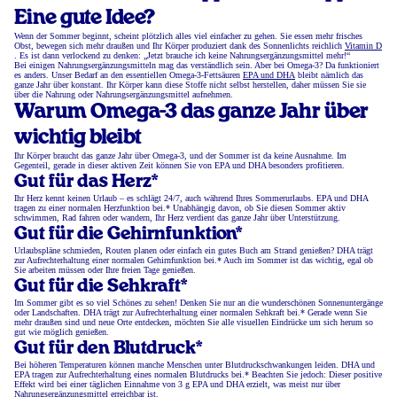
Eine gute Idee?
Wenn der Sommer beginnt, scheint plötzlich alles viel einfacher zu gehen. Sie essen mehr frisches
Obst, bewegen sich mehr draußen und Ihr Körper produziert dank des Sonnenlichts reichlich
Vitamin D
. Es ist dann verlockend zu denken: „Jetzt brauche ich keine Nahrungsergänzungsmittel mehr!“
Bei einigen Nahrungsergänzungsmitteln mag das verständlich sein. Aber bei Omega-3? Da funktioniert
es anders. Unser Bedarf an den essentiellen Omega-3-Fettsäuren
EPA und DHA
bleibt nämlich das
ganze Jahr über konstant. Ihr Körper kann diese Stoffe nicht selbst herstellen, daher müssen Sie sie
über die Nahrung oder Nahrungsergänzungsmittel aufnehmen.
Warum Omega-3 das ganze Jahr über
wichtig bleibt
Ihr Körper braucht das ganze Jahr über Omega-3, und der Sommer ist da keine Ausnahme. Im
Gegenteil, gerade in dieser aktiven Zeit können Sie von EPA und DHA besonders profitieren.
Gut für das Herz*
Ihr Herz kennt keinen Urlaub – es schlägt 24/7, auch während Ihres Sommerurlaubs. EPA und DHA
tragen zu einer normalen Herzfunktion bei.* Unabhängig davon, ob Sie diesen Sommer aktiv
schwimmen, Rad fahren oder wandern, Ihr Herz verdient das ganze Jahr über Unterstützung.
Gut für die Gehirnfunktion*
Urlaubspläne schmieden, Routen planen oder einfach ein gutes Buch am Strand genießen? DHA trägt
zur Aufrechterhaltung einer normalen Gehirnfunktion bei.* Auch im Sommer ist das wichtig, egal ob
Sie arbeiten müssen oder Ihre freien Tage genießen.
Gut für die Sehkraft*
Im Sommer gibt es so viel Schönes zu sehen! Denken Sie nur an die wunderschönen Sonnenuntergänge
oder Landschaften. DHA trägt zur Aufrechterhaltung einer normalen Sehkraft bei.* Gerade wenn Sie
mehr draußen sind und neue Orte entdecken, möchten Sie alle visuellen Eindrücke um sich herum so
gut wie möglich genießen.
Gut für den Blutdruck*
Bei höheren Temperaturen können manche Menschen unter Blutdruckschwankungen leiden. DHA und
EPA tragen zur Aufrechterhaltung eines normalen Blutdrucks bei.* Beachten Sie jedoch: Dieser positive
Effekt wird bei einer täglichen Einnahme von 3 g EPA und DHA erzielt, was meist nur über
Nahrungsergänzungsmittel erreichbar ist.