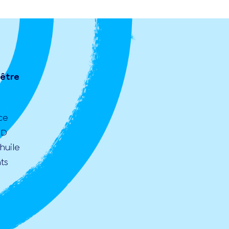
 être
ce
 D
huile
ts