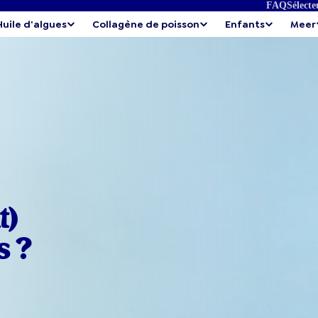
FAQ
Sélecte
Huile d'algues
Collagène de poisson
Enfants
Meer
t)
s ?