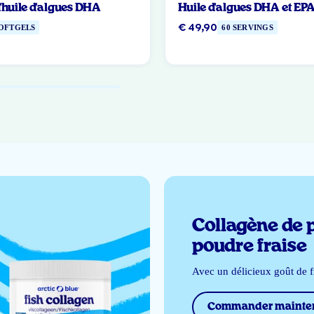
'huile d'algues DHA
Huile d'algues DHA et EP
€ 49,90
SOFTGELS
60 SERVINGS
Collagène de 
poudre fraise
Avec un délicieux goût de f
Commander mainte