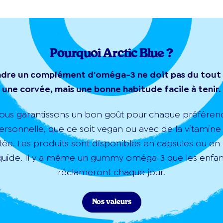
Pourquoi Arctic Blue ?
dre un complément d'oméga-3 ne doit pas du tout
une corvée, mais une bonne habitude facile à tenir.
ous garantissons un bon goût pour chaque préféren
ersonnelle, que ce soit vegan ou avec de la vitamine
tée. Les produits sont disponibles en capsules ou en 
iquide. Il y a même un gummy oméga-3 que les enfan
réclameront chaque jour.
Nos valeurs