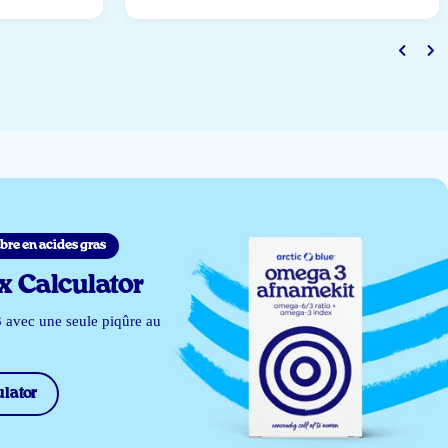
bre en acides gras
 Calculator
 avec une seule piqûre au
lator