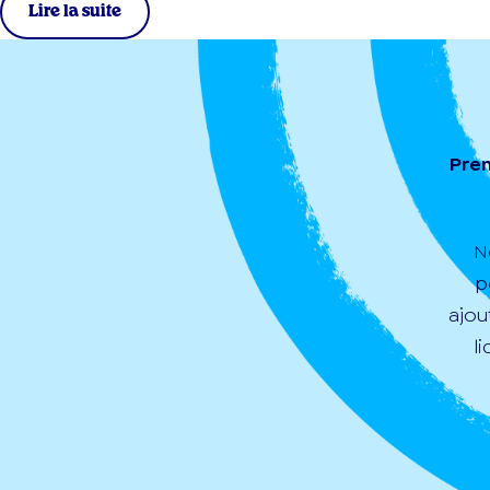
Lire la suite
Pren
N
p
ajou
l