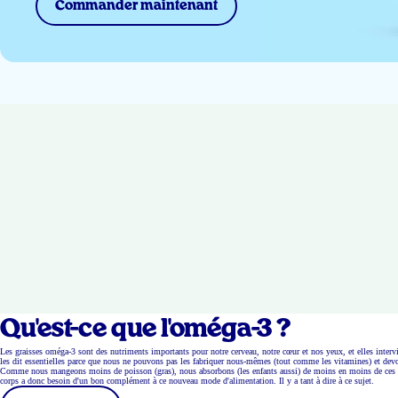
Commander maintenant
Qu'est-ce que l'oméga-3 ?
Les graisses oméga-3 sont des nutriments importants pour notre cerveau, notre cœur et nos yeux, et elles interv
les dit essentielles parce que nous ne pouvons pas les fabriquer nous-mêmes (tout comme les vitamines) et devo
Comme nous mangeons moins de poisson (gras), nous absorbons (les enfants aussi) de moins en moins de ces i
corps a donc besoin d'un bon complément à ce nouveau mode d'alimentation. Il y a tant à dire à ce sujet.