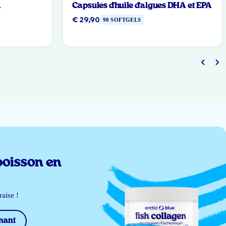
A
Capsules d'huile d'algues DHA et EPA
€ 29,90
90 SOFTGELS
poisson en
raise !
nant