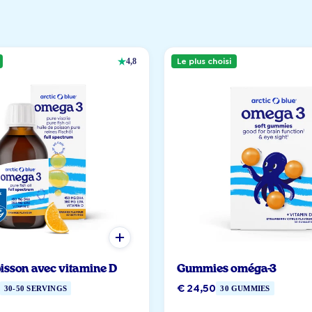
Le plus choisi
4,8
oisson avec vitamine D
Gummies oméga-3
0
€ 24,50
30-50 SERVINGS
30 GUMMIES