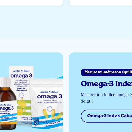
Mesure toi-même ton équili
Omega-3 Index
Mesurer ton indice oméga-3
doigt ?
Omega-3 Index Calcu