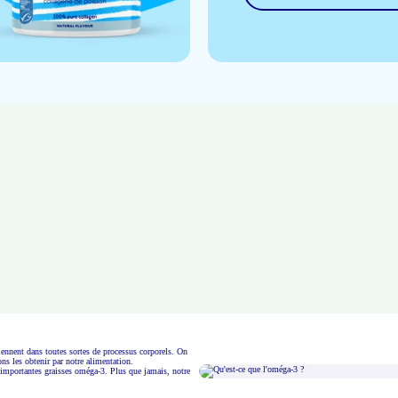
iennent dans toutes sortes de processus corporels. On
ns les obtenir par notre alimentation.
mportantes graisses oméga-3. Plus que jamais, notre