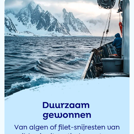
n dat gaat prima geen bijsmaak ook <span class="claimsafe-blur">geen opboeren
teld had. Hoe is dit mogelijk?
rbeterd</span>