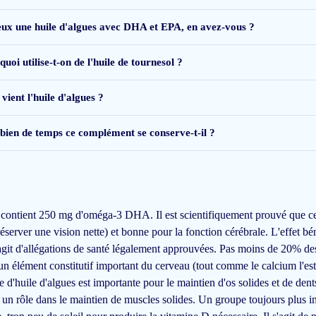
eux une huile d'algues avec DHA et EPA, en avez-vous ?
uoi utilise-t-on de l'huile de tournesol ?
vient l'huile d'algues ?
ien de temps ce complément se conserve-t-il ?
 contient 250 mg d'oméga-3 DHA. Il est scientifiquement prouvé que c
réserver une vision nette) et bonne pour la fonction cérébrale. L'effet b
git d'allégations de santé légalement approuvées. Pas moins de 20% des
msafe-blur">heb ik steeds last daarvan en ben na 3 weken gestopt met inname. 
n élément constitutif important du cerveau (tout comme le calcium l'es
 d'huile d'algues est importante pour le maintien d'os solides et de den
e un rôle dans le maintien de muscles solides. Un groupe toujours plus i