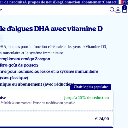
ur de produits
À propos de nous
Blog
Connexion abonnement
Contact
FR
0
To
ile d'algues DHA avec vitamine D
S
HA, bonnes pour la fonction cérébrale et les yeux. +Vitamine D3,
on musculaire et le système immunitaire.
complément oméga-3 vegan
ière-goût de poisson
nne pour les muscles, les os et le système immunitaire
sans plastique)
unique ou abonnement (avec réduction)
Choix le plus populaire
ise
jusqu'à 15% de réduction
·
ésiliable à tout moment
Pause ou modification possible
ou
€ 24,90