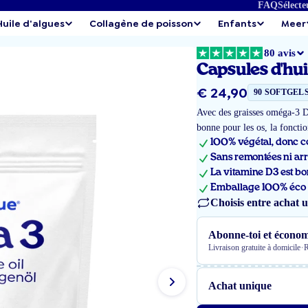
FAQ
Sélecte
Huile d'algues
Collagène de poisson
Enfants
Meer
80 avis
Capsules d'hu
Prix
€ 24,90
90 SOFTGEL
régulier
Avec des graisses oméga-3 D
bonne pour les os, la foncti
100% végétal, donc 
Sans remontées ni arr
La vitamine D3 est bo
Emballage 100% éco (
Choisis entre achat 
Abonne-toi et économ
·
Livraison gratuite à domicile
R
Achat unique