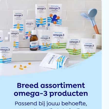
Deze Algenolie capsules zijn naar mijn zin , ik neem er twee per dag in e
Ben ik heel erg blij om.
Thea Dehnen
4 pakjes met een vroegere vervaldatum dan deze die ik 7 maand geleden bes
Toni Dehaeck
Het werkt, <span class="claimsafe-blur">wantmijn gestel is aanzienlijk ve
Klari Mourik-Wennekes