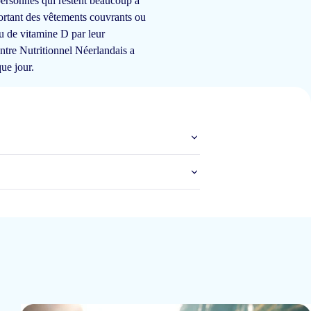
 personnes qui restent beaucoup à
ortant des vêtements couvrants ou
27 nov 2024
u de vitamine D par leur
ntre Nutritionnel Néerlandais a
ue jour.
4 nov 2024
18 oct 2024
eenvoudiger kan niet. <span class="claimsafe-blur">Nergens beter op de