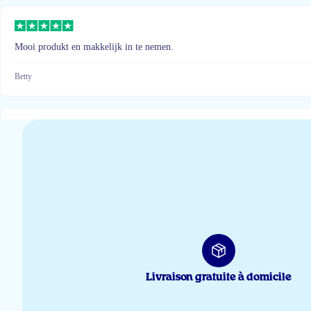
Mooi produkt en makkelijk in te nemen.
Betty
Makkelijk in te nemen, levering op tijd, fantastische kwaliteit!
Mieke Janssen
Praktische vegan capsules met 100% zuivere algenolie. Makkelijk door te sli
orde komt. Dus een dikke proficiat voor Artic Blue!
Livraison gratuite à domicile
klant Erik Demets