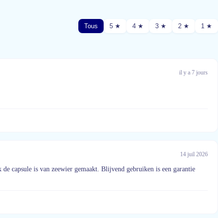
Tous
5 ★
4 ★
3 ★
2 ★
1 ★
il y a 7 jours
14 juil 2026
 de capsule is van zeewier gemaakt. Blijvend gebruiken is een garantie