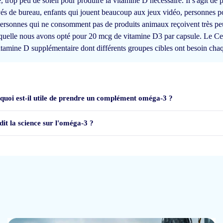
 trop peu de soleil pour produire la vitamine D nécessaire. Il s'agit de
yés de bureau, enfants qui jouent beaucoup aux jeux vidéo, personnes p
 personnes qui ne consomment pas de produits animaux reçoivent très pe
laquelle nous avons opté pour 20 mcg de vitamine D3 par capsule. Le Ce
vitamine D supplémentaire dont différents groupes cibles ont besoin chaq
quoi est-il utile de prendre un complément oméga-3 ?
dit la science sur l'oméga-3 ?
it zonder kom te zitten. Betaling en levering verlopen volgens afspraak, dus 