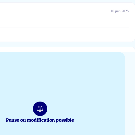
10 juin 2025
27 mai 2025
18 avr 2025
kse betaling ben je er altijd zeker van dat de volgende levering tip top in
Pause ou modification possible