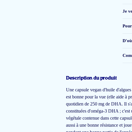
Je v
Zoals altijd alles perfect in orde. Doe zo verder zou ik zeggen.
Pourq
klant Erik Demets
D'où 
Comb
Fijn product, goede service, snelle levering, vriendelijke toon.
Description du produit
P Moerkerk
Une capsule vegan d'huile d'algues
est bonne pour la vue (elle aide à p
quotidien de 250 mg de DHA. Il s'a
Ondanks de beschrijving dat je dit product niet opboert, <span class="clai
constituées d'oméga-3 DHA ; c'est u
végétale contenue dans cette capsule
Adriana
aussi à une bonne résistance et jou