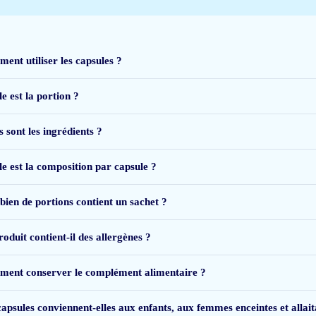
n, geen negatieve reacties</span>
ent utiliser les capsules ?
e est la portion ?
 sont les ingrédients ?
le est la composition par capsule ?
ien de portions contient un sachet ?
oduit contient-il des allergènes ?
ent conserver le complément alimentaire ?
capsules conviennent-elles aux enfants, aux femmes enceintes et allait