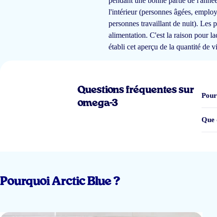
pendant une bonne partie de l'année,
l'intérieur (personnes âgées, emplo
personnes travaillant de nuit). Les
Yessssssss
alimentation. C'est la raison pour 
établi cet aperçu de la quantité de 
klant
Questions fréquentes sur
Pour
omega-3
Uitstekend!
Que 
F I Adams
Elke avond een capsule en om de drie maanden een nieuw zakje zodat ik noo
Pourquoi Arctic Blue ?
markt dan Artic Blue</span> en fijn dat de vitamine D3 ook plantaardig is.
klant Erik Demets