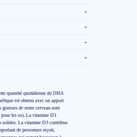
20 janv 2025
17 janv 2025
ette quantité quotidienne de DHA
énéfique est obtenu avec un apport
29 déc 2024
 graisses de notre cerveau sont
Gaf ook obstipatie</span>.
t pour les os). La vitamine D3
ts solides. La vitamine D3 contribue
mportant de personnes reçoit,