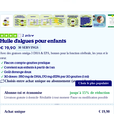
2 avis
Huile d'algues pour enfants
€ 19,90
Prix
30 SERVINGS
régulier
Avec des graisses oméga-3 DHA & EPA, bonnes pour la fonction cérébrale, les yeux et le
cœur.
Flacon compte-gouttes pratique
Convient aux enfants à partir de 1 an
Goût d'orange doux
30 doses : 350 mg de DHA, 170 mg d'EPA par 20 gouttes (1 ml)
Choisis entre achat unique ou abonnement (avec réduction)
Choix le plus populaire
Abonne-toi et économise
jusqu'à 15% de réduction
·
·
Livraison gratuite à domicile
Résiliable à tout moment
Pause ou modification possible
ou
Achat unique
€ 19,90