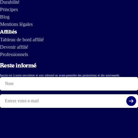
Durabilité
Principes
Blog
Mentions légales
Affiliés
Tableau de bord affilié
Devenir affilié
Professionnels
Reste informé
Inscris-toi à notre newsletter et sois informé en avant-première des promotions et des nouveautés.
Nom
E-
mail
S'i