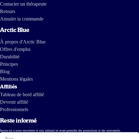
Contacter un thérapeute
Retours
Annuler ta commande
Arctic Blue
À propos d'Arctic Blue
Offres d'emploi
Durabilité
Principes
Blog
Mentions légales
Affiliés
Tableau de bord affilié
Devenir affilié
Professionnels
Reste informé
Inscris-toi à notre newsletter et sois informé en avant-première des promotions et des nouveautés.
Nom