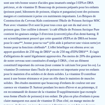
sont une très bonne source d'acides gras insaturés oméga-3 EPA et DHA
Ik gebruik de Visolie Kids DHA en EPA met vitamine D3 nu een paar
précieux, et de vitamine D. Beaucoup de poissons préparés pour les enfants
weken voor mijn kinderen, en ik ben zeer tevreden over de kwaliteit van
(poisson pané, bâtonnets de poisson, tilapia et pangasius) sont des poissons
het product. De smaak is verrassend mild en goed te verdragen, wat een
maigres et contiennent à peine ces nutriments importants. Les Briques de
groot pluspunt is omdat mijn kinderen vaak kieskeurig zijn met
Construction du Cerveau Kids contiennent l'Huile de Poisson Arctique MSC
supplementen.
Pure avec vitamine D et sont là pour tous ceux qui ont du mal avec le
poisson gras. Une cuillère à dessert / à café d'Huile de Poisson Arctique Pure
Edwin
contient les graisses oméga-3 d'environ (converti) plus d'un demi-hareng. Il
est scientifiquement prouvé que cette quantité d'EPA et de DHA est bonne
pour le cœur**, bonne pour ta vue* (elle aide à préserver une vision nette) et
bonne pour ta fonction cérébrale*. L'effet bénéfique est obtenu avec un
27 janv 2025
apport quotidien de 250 mg de DHA* ou de 250 mg d'EPA/DHA**. Il s'agit
Fijn product. Mijn dochter van 1 jaar moest enkele dagen wennen aan de
d'allégations de santé légalement approuvées. Pas moins de 20% des graisses
smaak maar neemt het nu zonder problemen in.
de notre cerveau sont constituées d'oméga-3 DHA ; c'est un élément
constitutif important du cerveau (tout comme le calcium l'est pour les os). La
vitamine D contenue dans l'huile de poisson est importante pour tes enfants
Sharon Nijkamp
pour le maintien d'os solides et de dents solides. La vitamine D contribue
aussi à une bonne résistance et joue un rôle dans le maintien de muscles
solides. Des études montrent que beaucoup d'enfants de couleur ont une
carence en vitamine D. Surtout pendant les mois d'hiver et au printemps, il
30 déc 2024
est recommandé de donner de la vitamine D supplémentaire (par exemple
Not good quality..
sous forme d'huile de poisson) à ton enfant. De plus en plus d'enfants à peau
claire manquent eux aussi de vitamine D. D'un côté, on mange moins de
Dzheylyan Mehmed