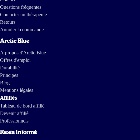
8 mai 2024
Questions fréquentes
Kinderen geven aan dit een fijn product te vinden👍
Contacter un thérapeute
Retours
Karen Weijers
Annuler ta commande
Arctic Blue
3 mars 2024
À propos d'Arctic Blue
Ik bestel regelmatig 2 flessen kinder visolie. Volgende dag in huis netjes
Offres d'emploi
ingepakt. Een betrouwbare web winkel dus.
Durabilité
Principes
I van Drunen
Blog
Mentions légales
Affiliés
8 févr 2024
Tableau de bord affilié
De smaak van de olie valt wat tegen. Mijn kinderen vinden het niet lekker
Devenir affilié
en toen ik het een keer proefde snapte ik wel waarom. Maar als je het door
Professionnels
wat fruityoghurt of een smoothie mengt, is het goed te doen. Ik denk dat
een smaakloze versie het bij ons beter zou doen.
Reste informé
Wel merk ik, vooral aan onze oudste dochter, dat haar concentratie is
verbeterd sinds ze de olie neemt
.