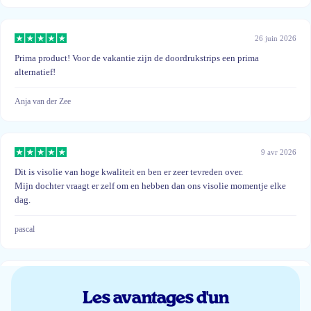
26 juin 2026
Prima product! Voor de vakantie zijn de doordrukstrips een prima
alternatief!
Anja van der Zee
9 avr 2026
Dit is visolie van hoge kwaliteit en ben er zeer tevreden over.
Mijn dochter vraagt er zelf om en hebben dan ons visolie momentje elke
dag.
pascal
28 déc 2025
Les avantages d'un
Gaat er goed in bij onze kids! Aanrader!