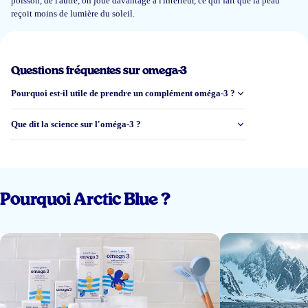
poisson, de l'autre, on joue davantage à l'intérieur, ce qui fait que la peau
reçoit moins de lumière du soleil.
19 nov 2024
Mijn kindje vindt het heel lekker, maar moet toch echt wel boeren daarna.
Questions fréquentes sur omega-3
Soms zelfs nog met naar bed gaan, terwijl ze het voor het avondeten krijgt.
Pourquoi est-il utile de prendre un complément oméga-3 ?
Roxanne
Que dit la science sur l'oméga-3 ?
30 oct 2024
Heb deze voor mijn dochtertje van 2.5jaar gekocht omdat ze nog nét te
jong is voor de gummies. Het is een lastige eter maar dit gaat er niet van
Pourquoi Arctic Blue ?
harte in. Nog even volhouden tot ze de gummies mag want het is een
enorm goed product! Op de site enorm veel info te vinden. Ook zijn de
producten hun prijs echt waard. Kortom, echt een aanrader!
A. van der Vlies