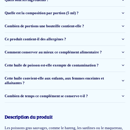
Maria Derksen
Quelle est la composition par portion (5 ml) ?
Combien de portions une bouteille contient-elle ?
16 mai 2025
Deze is ook prima
Ce produit contient-il des allergènes ?
Angelique Van der vlies
Comment conserver au mieux ce complément alimentaire ?
Cette huile de poisson est-elle exempte de contamination ?
11 févr 2025
Cette huile convient-elle aux enfants, aux femmes enceintes et
Erg tevreden over dit product. Mijn zoontje van 14 maanden vindt het
allaitantes ?
lekker dus we geven het of puur, of we mengen het door de yoghurt.
Combien de temps ce complément se conserve-t-il ?
Anouk
Description du produit
28 janv 2025
Geweldig product voor kinderen en volwassenen.
Les poissons gras sauvages, comme le hareng, les sardines ou le maquereau,