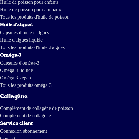
Huile de poisson pour enfants
vissmaak maar een zachte sinaasappelsmaak
Huile de poisson pour animaux
Tous les produits d'huile de poisson
kim
Huile d'algues
Capsules d'huile d'algues
Huile d'algues liquide
3 juil 2024
Tous les produits d'huile d'algues
Fijne smaak en goede levering
Oméga-3
Capsules d'oméga-3
Dr
Oméga-3 liquide
Oméga 3 vegan
Tous les produits oméga-3
13 mai 2024
Het kind vond de smaak van Omega in olievorm lekker. We
Collagène
supplementeren Omega van Arctic Blue nu bijna zes maanden met het hele
gezin en ik kan nu een weloverwogen oordeel geven. Echt aanrader.
Complément de collagène de poisson
Complément de collagène
Elle Bana
Service client
Connexion abonnement
Contact