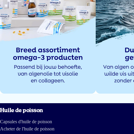
7 sept 2024
Geweldig product! Naar lang op zoek te zijn geweest naar een goede
omega 3 die ook nog eens lekker smaakt voor mijn dochtertje van bijna 2,
kwam ik deze tegen en ben er echt tevreden over! Zij vind het ook
hartstikke lekker waardoor ik het niet met geweld in haar mond hoef te
doen. Ludo, bedankt voor het uitvinden van deze geweldige artikel!
Burcu Kalkan
8 juil 2024
Helaas de kinderen vinden het echt niet lekker en de hoeveelheid
(dosering) en daarbij de smaak is zo overheersend dat je het niet stiekem
kan verwerken in bijv. De pap.
Klant
Huile de poisson
Capsules d'huile de poisson
6 juil 2024
Acheter de l'huile de poisson
Mijn dochter neemt deze visolie met gemak in. Ze heeft geen nare