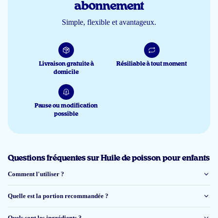
abonnement
Dominique Wielink
Simple, flexible et avantageux.
23 nov 2025
Niet goedkoop maar wel kwalitatief hoogstaand. Wij zijn fan
Livraison gratuite à
Résiliable à tout moment
domicile
Marie Vandenhende
Pause ou modification
possible
10 sept 2025
Dochter van 3 net het met plezier
Els
Questions fréquentes sur Huile de poisson pour enfants
Comment l'utiliser ?
1 août 2025
Quelle est la portion recommandée ?
If it has fruiity taste to it, my daugters would be happily taking it. Because
it taste like oil , I have to fight daily to get them taking it.
Quels sont les ingrédients ?