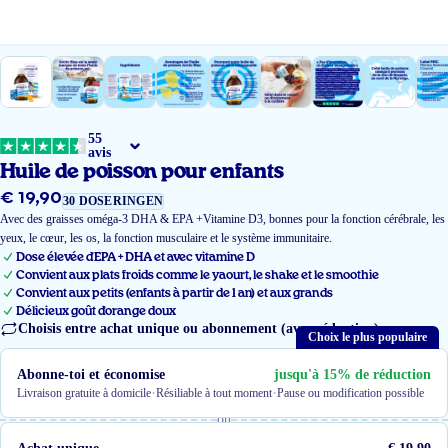
55
avis
Huile de poisson pour enfants
€ 19,90
Prix
30 DOSERINGEN
régulier
Avec des graisses oméga-3 DHA & EPA +Vitamine D3, bonnes pour la fonction cérébrale, les
yeux, le cœur, les os, la fonction musculaire et le système immunitaire.
Dose élevée d'EPA + DHA et avec vitamine D
Convient aux plats froids comme le yaourt, le shake et le smoothie
Convient aux petits (enfants à partir de 1 an) et aux grands
Délicieux goût d'orange doux
Choisis entre achat unique ou abonnement (avec réduction)
Choix le plus populaire
Abonne-toi et économise
jusqu'à 15% de réduction
·
·
Livraison gratuite à domicile
Résiliable à tout moment
Pause ou modification possible
ou