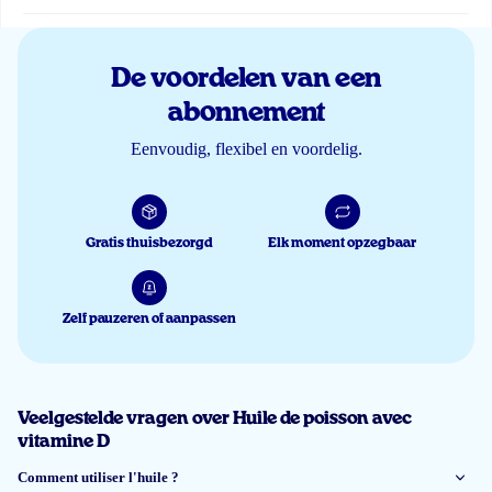
Janna Molleman
De voordelen van een
abonnement
il y a 6 jours
Ik gebruik al 2 jaar artic olie en
mijn had en ldl zijn top
.
Eenvoudig, flexibel en voordelig.
Fred Kwakkel
Gratis thuisbezorgd
Elk moment opzegbaar
il y a 6 jours
Goede omega 3 olie.
Zelf pauzeren of aanpassen
Smaak is ok
Ik gebruik t nog te kort om te weten wat het doet voor mijn lichaam. De
levering was supersnel.
Veelgestelde vragen over Huile de poisson avec
Margriet Je
vitamine D
Comment utiliser l'huile ?