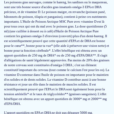
Les poissons gras sauvages, comme le hareng, les sardines ou le maquereau,
31 juil 2026
sont une très bonne source d'acides gras insaturés oméga-3 EPA et DHA
fijn product
précieux, et de vitamine D. Le poisson maigre, en revanche (poisson pané,
bâtonnets de poisson, tilapia et pangasius), contient à peine ces nutriments
Cindy
importants. L'Huile de Poisson Arctique MSC Pure avec vitamine D est là
pour tous ceux qui ont du mal avec le poisson gras. La dose quotidienne (5
ml) (une cuillère à dessert ou à café) d'Huile de Poisson Arctique Pure
contient les graisses oméga-3 d'environ (converti) plus d'un demi-hareng. Il
27 juil 2026
est scientifiquement prouvé que cette quantité d'EPA et de DHA est bonne
pour le cœur**, bonne pour ta vue* (elle aide à préserver une vision nette) et
Overall, a very good product. I bought it for my daughter, and the taste
bonne pour ta fonction cérébrale*. L'effet bénéfique est obtenu avec un
bothers her a bit, but she drinks cod liver oil every day.
apport quotidien de 250 mg de DHA* ou de 250 mg d'EPA/DHA**. Il s'agit
d'allégations de santé légalement approuvées. Pas moins de 20% des graisses
Marcin Gallas
de notre cerveau sont constituées d'oméga-3 DHA ; c'est un élément
constitutif important du cerveau (tout comme le calcium l'est pour les os). La
vitamine D contenue dans l'huile de poisson est importante pour le maintien
d'os solides et de dents solides. La vitamine D contribue aussi à une bonne
23 juil 2026
résistance et joue un rôle dans le maintien de muscles solides. Il est
Goed product. Geen nare smaak. Makkelijk in te nemen.
scientifiquement prouvé que l'EPA et le DHA sont également bons pour la
tension artérielle* et le taux de triglycérides** (graisses sanguines). L'effet
bénéfique est obtenu avec un apport quotidien de 3000* mg et 2000** mg
Marjan
d'EPA/DHA.
L'apport quotidien en EPA et DHA ne doit pas dépasser 5000 mg.