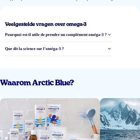
20 juil 2026
Snelle bezorging, goede smaak.
Veelgestelde vragen over omega-3
Geertje
Pourquoi est-il utile de prendre un complément oméga-3 ?
Que dit la science sur l'oméga-3 ?
20 juil 2026
Pas sinds paar dagen in gebruik nog geen mening
Agnes van der Zee
Waarom Arctic Blue?
17 juil 2026
Fish oil tastes good. No weird or nasty after taste.
Talos
11 juil 2026