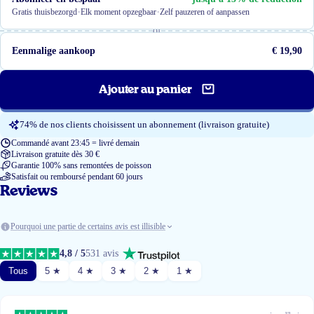
·
·
Gratis thuisbezorgd
Elk moment opzegbaar
Zelf pauzeren of aanpassen
of
Eenmalige aankoop
€ 19,90
Ajouter au panier
74% de nos clients choisissent un abonnement (livraison gratuite)
Commandé avant 23:45 = livré demain
Livraison gratuite dès 30 €
Garantie 100% sans remontées de poisson
Satisfait ou remboursé pendant 60 jours
Reviews
Pourquoi une partie de certains avis est illisible
4,8 / 5
531 avis
Tous
5 ★
4 ★
3 ★
2 ★
1 ★