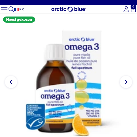
0
To
FR
Meest gekozen