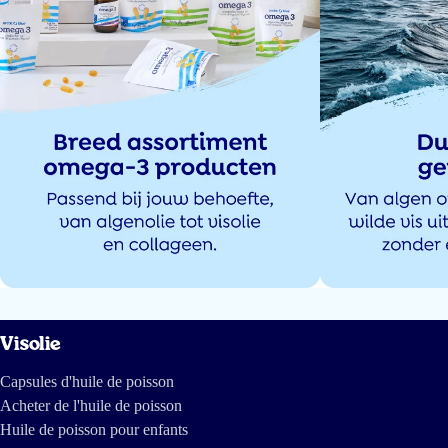
Ik heb het geprobeerd maar de hele dag heb een oli smaak in je mond. Ik
vond het geen succes
Krista van Verseveld
6 juil 2026
Top product zal het zeker vaker bestellen bedankt
Goksel Albayrak
28 juin 2026
Makkelijk in gebruik, geen na smaak na inname. Smaak is door de citrus
Visolie
smaak lekker in nemen.
Capsules d'huile de poisson
riet boons
Acheter de l'huile de poisson
Huile de poisson pour enfants