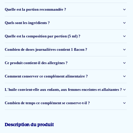
il y a 7 jours
Quelle est la portion recommandée ?
Goed in te nemen dank zij sinaasappel smaak
Quels sont les ingrédients ?
Douwina Strampel
Quelle est la composition par portion (5 ml) ?
1 août 2026
Combien de doses journalières contient 1 flacon ?
Voldoet aan mijn verwachtingen maar is altyd afwachten of je er beter
doorvoelt
Ce produit contient-il des allergènes ?
Klaas Larooi
Comment conserver ce complément alimentaire ?
L'huile convient-elle aux enfants, aux femmes enceintes et allaitantes ?
1 août 2026
Een eerlijk verworven product, zonder nare nasmaak
Combien de temps ce complément se conserve-t-il ?
Jacqueline Dongen van
Description du produit