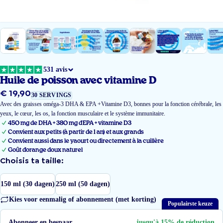
531 avis
Huile de poisson avec vitamine D
€ 19,90
Prix
30 SERVINGS
régulier
Avec des graisses oméga-3 DHA & EPA +Vitamine D3, bonnes pour la fonction cérébrale, les
yeux, le cœur, les os, la fonction musculaire et le système immunitaire.
450 mg de DHA + 380 mg d'EPA + vitamine D3
Convient aux petits (à partir de 1 an) et aux grands
Convient aussi dans le yaourt ou directement à la cuillère
Goût d'orange doux naturel
Choisis ta taille:
150 ml (30 dagen)
250 ml (50 dagen)
Kies voor eenmalig of abonnement (met korting)
Populairste keuze
Abonneer en bespaar
jusqu'à 15% de réduction