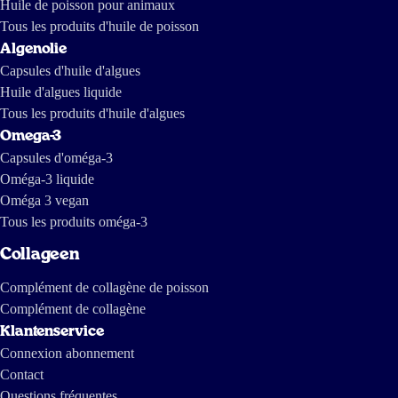
Huile de poisson pour animaux
17 juin 2026
Tous les produits d'huile de poisson
Ik voel duidelijk dat ik minder vermoeid ben
Algenolie
Capsules d'huile d'algues
Anka
Huile d'algues liquide
Tous les produits d'huile d'algues
Omega-3
11 juin 2026
Capsules d'oméga-3
Very nice i like it Very much happy
Oméga-3 liquide
Oméga 3 vegan
WILLIAMS CHRISTY
Tous les produits oméga-3
Collageen
10 juin 2026
Complément de collagène de poisson
Heb een vraag over deze product
Complément de collagène
Mag je het ook met iets mengen
Klantenservice
Bv met ranja. Ik weet wel met yoghurt
Connexion abonnement
Kun u mij iets opschrijven
Met vriendelijke groet
Contact
Antje 🤗
Questions fréquentes