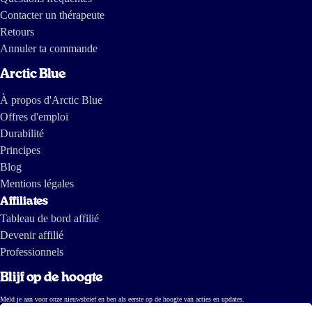
Contacter un thérapeute
Antje Kootstra
Retours
Annuler ta commande
Arctic Blue
5 juin 2026
Heel zachte smaak van olie het smaakt echt helemaal niet vies.
À propos d'Arctic Blue
Offres d'emploi
Verena
Durabilité
Principes
Blog
3 juin 2026
Mentions légales
Heel fijn om in te nemen. Grote capsules met visolie vond ik heel
Affiliates
vervelend nl.
Tableau de bord affilié
Devenir affilié
Wilmie Thielen
Professionnels
Blijf op de hoogte
3 juin 2026
Meld je aan voor onze nieuwsbrief en ben als eerste op de hoogte van acties en updates.
Nom
De bestelling werd snel geleverd en was prima verpakt. Het heeft een