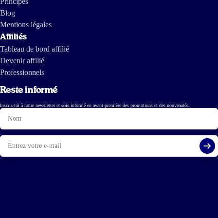
Principes
Blog
Mentions légales
Affiliés
Tableau de bord affilié
Devenir affilié
Professionnels
Reste informé
Inscris-toi à notre newsletter et sois informé en avant-première des promotions et des nouveautés.
Nom
E-
mail
S'i