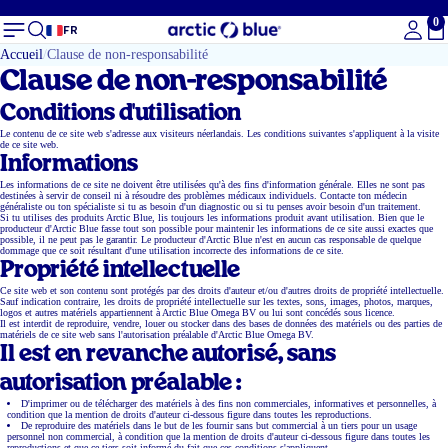
0
To
FR
Accueil
Clause de non-responsabilité
Clause de non-responsabilité
Conditions d'utilisation
Le contenu de ce site web s'adresse aux visiteurs néerlandais. Les conditions suivantes s'appliquent à la visite
de ce site web.
Informations
Les informations de ce site ne doivent être utilisées qu'à des fins d'information générale. Elles ne sont pas
destinées à servir de conseil ni à résoudre des problèmes médicaux individuels. Contacte ton médecin
généraliste ou ton spécialiste si tu as besoin d'un diagnostic ou si tu penses avoir besoin d'un traitement.
Si tu utilises des produits Arctic Blue, lis toujours les informations produit avant utilisation. Bien que le
producteur d'Arctic Blue fasse tout son possible pour maintenir les informations de ce site aussi exactes que
possible, il ne peut pas le garantir. Le producteur d'Arctic Blue n'est en aucun cas responsable de quelque
dommage que ce soit résultant d'une utilisation incorrecte des informations de ce site.
Propriété intellectuelle
Ce site web et son contenu sont protégés par des droits d'auteur et/ou d'autres droits de propriété intellectuelle.
Sauf indication contraire, les droits de propriété intellectuelle sur les textes, sons, images, photos, marques,
logos et autres matériels appartiennent à Arctic Blue Omega BV ou lui sont concédés sous licence.
Il est interdit de reproduire, vendre, louer ou stocker dans des bases de données des matériels ou des parties de
matériels de ce site web sans l'autorisation préalable d'Arctic Blue Omega BV.
Il est en revanche autorisé, sans
autorisation préalable :
D'imprimer ou de télécharger des matériels à des fins non commerciales, informatives et personnelles, à
condition que la mention de droits d'auteur ci-dessous figure dans toutes les reproductions.
De reproduire des matériels dans le but de les fournir sans but commercial à un tiers pour un usage
personnel non commercial, à condition que la mention de droits d'auteur ci-dessous figure dans toutes les
reproductions et que ce tiers soit informé du fait que ces conditions s'appliquent.