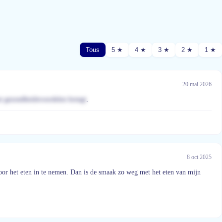
Tous
5 ★
4 ★
3 ★
2 ★
1 ★
20 mai 2026
st gezondheidsvoordelen brengt
.
8 oct 2025
 voor het eten in te nemen. Dan is de smaak zo weg met het eten van mijn