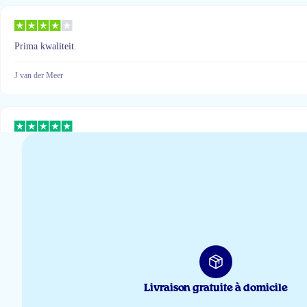
Prima kwaliteit.
J van der Meer
Ik vind het lekker van smaak
Gu Bosmans
Ik heb bewust de pure visolie gekozen om de smaak. Visolie hoort naar vis
Zeer te vrede over dit product.
Livraison gratuite à domicile
Sue