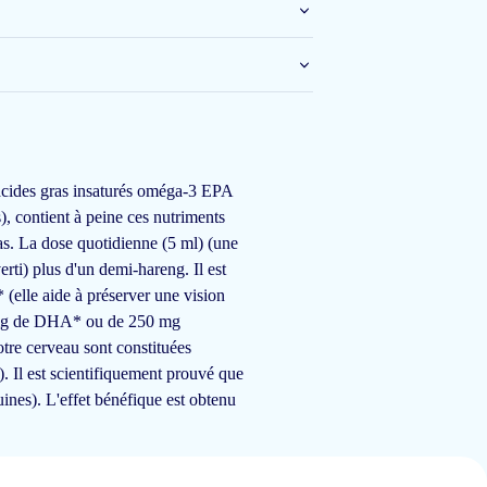
23 févr 2025
i.d.
'acides gras insaturés oméga-3 EPA
, contient à peine ces nutriments
10 févr 2025
as. La dose quotidienne (5 ml) (une
rti) plus d'un demi-hareng. Il est
(elle aide à préserver une vision
50 mg de DHA* ou de 250 mg
tre cerveau sont constituées
. Il est scientifiquement prouvé que
5 févr 2025
uines). L'effet bénéfique est obtenu