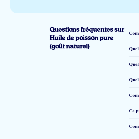
Tot nu toe zeer tevreden wij gebruiken het met ze allen thuis nu 3 weken!
Questions fréquentes sur
Comm
Huile de poisson pure
Sascha Van Bolhuis
(goût naturel)
Quel
Quels
Makkelijk in te nemen. Smaakt goed, geen vissmaak.
Quel
Trix
Comb
Ce pr
Deze olie is puur en daardoor is de smaak prima. Hoge dosering EPA en D
Comm
Mevr. N