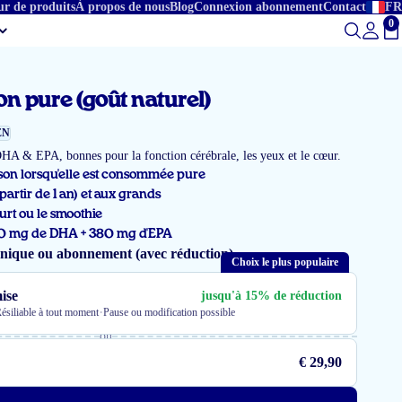
ur de produits
À propos de nous
Blog
Connexion abonnement
Contact
FR
0
To
on pure (goût naturel)
EN
HA & EPA, bonnes pour la fonction cérébrale, les yeux et le cœur.
son lorsqu'elle est consommée pure
 partir de 1 an) et aux grands
urt ou le smoothie
50 mg de DHA + 380 mg d'EPA
unique ou abonnement (avec réduction)
Choix le plus populaire
ise
jusqu'à 15% de réduction
·
ésiliable à tout moment
Pause ou modification possible
ou
€ 29,90