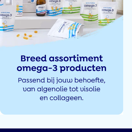
Fijn product voel me er goed bij
Nikki Peters
Ik vind gewoon lekker die vis olie en is gezond ook zeggen ze
sunny lachman
Vlotte levering.
Kwaliteitsvol product.
Een aanrader.