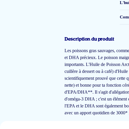
L'hui
Comb
Sinds meerdere jaren koop ik Arctic Blue producten en vertrouw op de kwal
Ditmaal de pure visolie naturel. Deze heeft t.o.v. de andere varianten een 
Description du produit
Esther
Les poissons gras sauvages, comme 
et DHA précieux. Le poisson maigre,
importants. L'Huile de Poisson Arc
Beste visolie die ik heb gekocht. Boert geen vieze smaak op en snel bezorg
cuillère à dessert ou à café) d'Huil
scientifiquement prouvé que cette 
Jeroen
nette) et bonne pour ta fonction c
d'EPA/DHA**. Il s'agit d'allégatio
d'oméga-3 DHA ; c'est un élément co
l'EPA et le DHA sont également bons 
Het is nu bewezen bij een onderzoek uit Zwitserland dat de inname van ome
avec un apport quotidien de 300
Marjan Jacobs