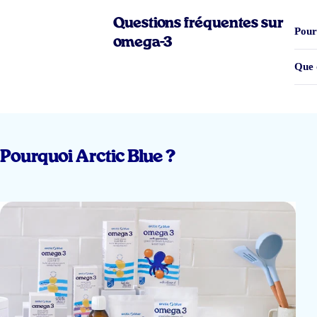
Questions fréquentes sur
Pour
omega-3
Goed produkt
Que 
Sophie De Mey
Pourquoi Arctic Blue ?
Heel fijn en zuiver product !
Ben heel blij met de kwaliteit van deze mooie omega 3 visolie .
Gonneke
Prima product, wil niets anders!
Martijn