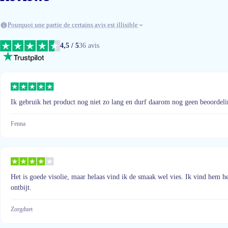
Pourquoi une partie de certains avis est illisible
4,5 / 5
36 avis
Ik gebruik het product nog niet zo lang en durf daarom nog geen beoordeli
Fenna
Het is goede visolie, maar helaas vind ik de smaak wel vies. Ik vind hem he
ontbijt.
Zorgduet