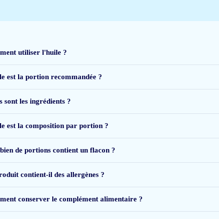
 Ook de kleine van 1,5! Heeft wel meer vis smaak dan verwacht, maar met een b
ent utiliser l'huile ?
le est la portion recommandée ?
 sont les ingrédients ?
le est la composition par portion ?
ien de portions contient un flacon ?
oduit contient-il des allergènes ?
HA zonder verdere toevoegingen. Aanrader.
ent conserver le complément alimentaire ?