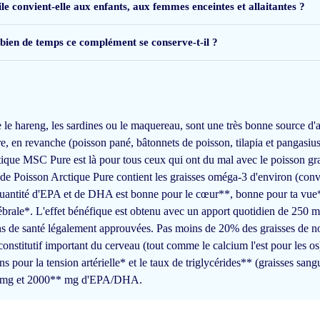
le convient-elle aux enfants, aux femmes enceintes et allaitantes ?
ien de temps ce complément se conserve-t-il ?
iteit zoals aanbieder verwoord.
lichte vissmaak maar dat is te vermijden door deze te combineren met yoghurt o.
le hareng, les sardines ou le maquereau, sont une très bonne source d
 en revanche (poisson pané, bâtonnets de poisson, tilapia et pangasius)
tique MSC Pure est là pour tous ceux qui ont du mal avec le poisson gr
d!
e de Poisson Arctique Pure contient les graisses oméga-3 d'environ (conve
quantité d'EPA et de DHA est bonne pour le cœur**, bonne pour ta vue* 
érébrale*. L'effet bénéfique est obtenu avec un apport quotidien de 2
ns de santé légalement approuvées. Pas moins de 20% des graisses de no
nstitutif important du cerveau (tout comme le calcium l'est pour les os)
pour la tension artérielle* et le taux de triglycérides** (graisses sang
ga 3 d je leven verlengd en kwaliteit verbeterd
0* mg et 2000** mg d'EPA/DHA.