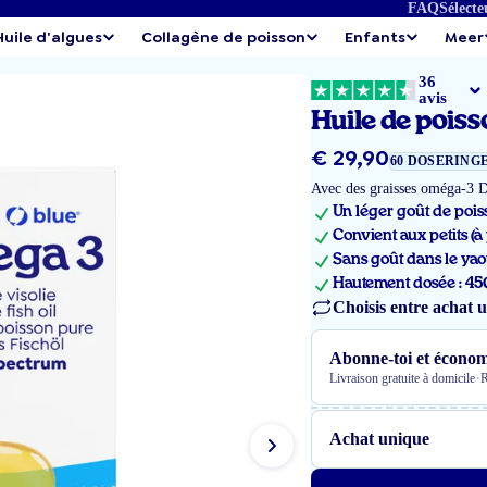
FAQ
Sélecte
Huile d'algues
Collagène de poisson
Enfants
Meer
36
avis
Huile de poiss
Prix
€ 29,90
60 DOSERING
régulier
Avec des graisses oméga-3 D
Un léger goût de pois
Convient aux petits (à
Sans goût dans le yao
Hautement dosée : 4
Choisis entre achat 
Abonne-toi et économ
·
Livraison gratuite à domicile
R
Achat unique