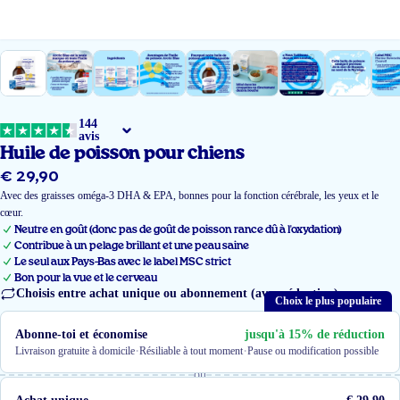
144
avis
Huile de poisson pour chiens
€ 29,90
Prix
régulier
Avec des graisses oméga-3 DHA & EPA, bonnes pour la fonction cérébrale, les yeux et le
cœur.
Neutre en goût (donc pas de goût de poisson rance dû à l'oxydation)
Contribue à un pelage brillant et une peau saine
Le seul aux Pays-Bas avec le label MSC strict
Bon pour la vue et le cerveau
Choisis entre achat unique ou abonnement (avec réduction)
Choix le plus populaire
Abonne-toi et économise
jusqu'à 15% de réduction
·
·
Livraison gratuite à domicile
Résiliable à tout moment
Pause ou modification possible
ou