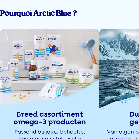
Ilona
Pourquoi Arctic Blue ?
24 mars 2025
Stinkt echt niet
Antonia Weijens Beun
27 févr 2025
Onze honden hebben allebei een huidprobleem. Na een tijdje zagen we al
resultaat
. De vacht glimt prachtig
en ze hebben haast geen jeuk meer
.
Michel
18 févr 2025
Goed product, gemakkelijk op te nemen.