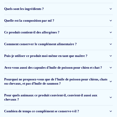
uit gezien. Naast het vers vlees wat ze krijgen is dit een perfecte
Quels sont les ingrédients ?
aanvulling.
Quelle est la composition par ml ?
Rosalie De Beer
Ce produit contient-il des allergènes ?
22 mai 2025
Comment conserver le complément alimentaire ?
Onze honden doen het er super op
Puis-je utiliser ce produit moi-même en tant que maître ?
Ingrid
Avez-vous aussi des capsules d'huile de poisson pour chien et chat ?
18 mai 2025
Pourquoi ne proposez-vous que de l’huile de poisson pour chiens, chats
ou chevaux, et pas d’huile de saumon ?
Prima product
Pour quels animaux ce produit convient-il, convient-il aussi aux
Saskia B.
chevaux ?
Combien de temps ce complément se conserve-t-il ?
15 avr 2025