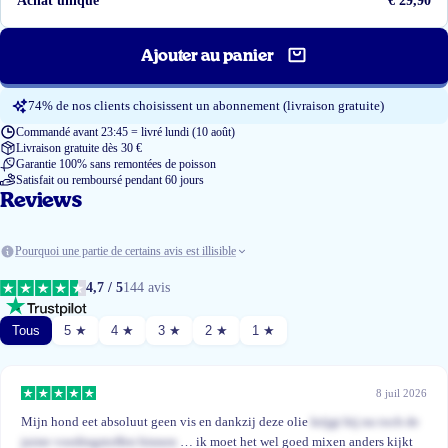
Achat unique
€ 29,90
Ajouter au panier
74% de nos clients choisissent un abonnement (livraison gratuite)
Commandé avant 23:45 = livré lundi (10 août)
Livraison gratuite dès 30 €
Garantie 100% sans remontées de poisson
Satisfait ou remboursé pendant 60 jours
Reviews
Pourquoi une partie de certains avis est illisible
4,7 / 5
144 avis
Tous
5 ★
4 ★
3 ★
2 ★
1 ★
8 juil 2026
Mijn hond eet absoluut geen vis en dankzij deze olie
krijgt hij nu toch de
juiste voedingstoffen binnen
… ik moet het wel goed mixen anders kijkt