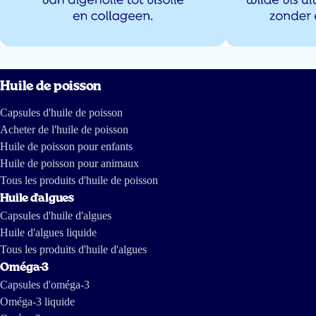
Katrien Sys
9 févr 2025
Geweldige visolie die bij uitstek de vacht en de huid van mijn sharpei
Huile de poisson
hond Jules
heel veel goed gedaan heeft
. Ik kan dit product echt
aanbevelen.
Capsules d'huile de poisson
Acheter de l'huile de poisson
Annick Van Dijk
Huile de poisson pour enfants
Huile de poisson pour animaux
Tous les produits d'huile de poisson
17 janv 2025
Huile d'algues
Honden vinden het lekker
Capsules d'huile d'algues
Huile d'algues liquide
Yolanda
Tous les produits d'huile d'algues
Oméga-3
Capsules d'oméga-3
9 déc 2024
Oméga-3 liquide
Mijn kat had een wat droge en schilferige huid, en omdat ze een moeilijke