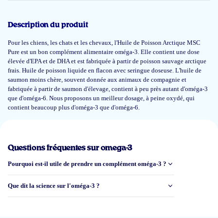
Onze hond gebruikt de visolie al meer dan een jaar en hij heeft een hele
mooie vacht,
veel minder jeuk en irritatie aan ogen en lippen
. We moesten
Description du produit
een aantal weken stoppen vanwege een struviet dieet en we merkten
meteen verschil.
Meer irritatie, doffe vacht… gelukkig allemaal snel weer
Pour les chiens, les chats et les chevaux, l'Huile de Poisson Arctique MSC
beter toen hij weer visolie mocht
.
Pure est un bon complément alimentaire oméga-3. Elle contient une dose
élevée d'EPA et de DHA et est fabriquée à partir de poisson sauvage arctique
frais. Huile de poisson liquide en flacon avec seringue doseuse. L'huile de
Cindy
saumon moins chère, souvent donnée aux animaux de compagnie et
fabriquée à partir de saumon d'élevage, contient à peu près autant d'oméga-3
que d'oméga-6. Nous proposons un meilleur dosage, à peine oxydé, qui
6 avr 2025
contient beaucoup plus d'oméga-3 que d'oméga-6.
De kat gaat goed op dit product
L.L. Hanschen
Questions fréquentes sur omega-3
Pourquoi est-il utile de prendre un complément oméga-3 ?
30 mars 2025
Que dit la science sur l'oméga-3 ?
Onze pup is er gek op! Fijne toevoeging bij het gestoomde vlees wat wij
geven.