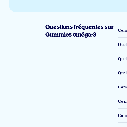
Fijne smaak
Jan Wildeman
Questions fréquentes sur
Comm
Gummies oméga-3
Quel
Veel (goede) informatie. Mijn zoontje vind het prima om ze in te nemen tijd
Quels
Klantenservice snel te bereiken via chat (geen bots)
Vivienne
Quel
Comb
Eenvoudige lekkernijen voor de kleintjes, die de kinderen ook nog eens va
Ce pr
ZRX
Comm