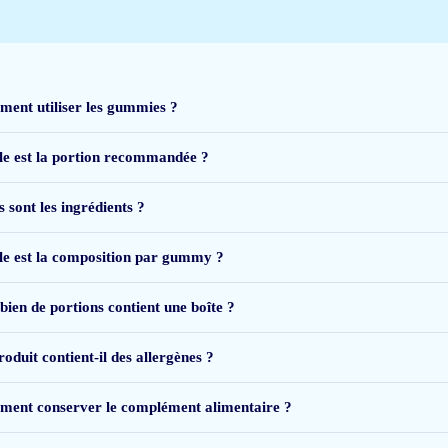
ent utiliser les gummies ?
le est la portion recommandée ?
ens de avondmaaltijd. Ze smaken en ruiken zoetig. Fijn dat er alleen natuurlijk
 sont les ingrédients ?
le est la composition par gummy ?
ien de portions contient une boîte ?
n omega 3 voorzien.
oduit contient-il des allergènes ?
ent conserver le complément alimentaire ?