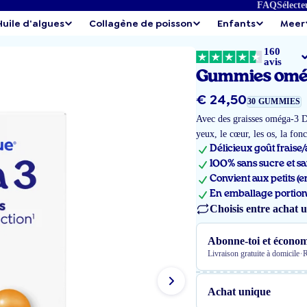
FAQ
Sélecte
Huile d'algues
Collagène de poisson
Enfants
Meer
160
avis
Gummies omé
Prix
€ 24,50
30 GUMMIES
régulier
Avec des graisses oméga-3 
yeux, le cœur, les os, la fo
Délicieux goût frais
100% sans sucre et sa
Convient aux petits (e
En emballage portion
Choisis entre achat 
Abonne-toi et économ
·
Livraison gratuite à domicile
R
Achat unique