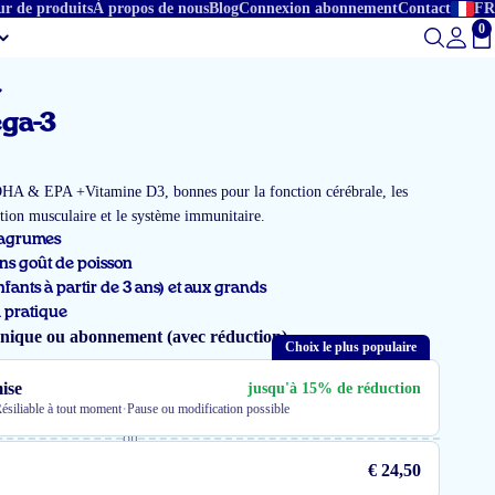
ur de produits
À propos de nous
Blog
Connexion abonnement
Contact
FR
0
To
ga-3
DHA & EPA +Vitamine D3, bonnes pour la fonction cérébrale, les
nction musculaire et le système immunitaire.
e/agrumes
ns goût de poisson
nfants à partir de 3 ans) et aux grands
 pratique
unique ou abonnement (avec réduction)
Choix le plus populaire
ise
jusqu'à 15% de réduction
·
ésiliable à tout moment
Pause ou modification possible
ou
€ 24,50