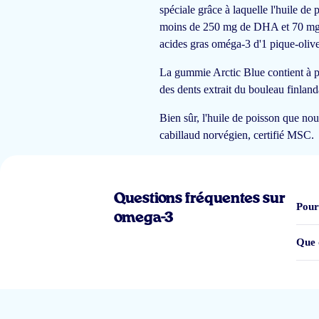
spéciale grâce à laquelle l'huile de
moins de 250 mg de DHA et 70 mg 
acides gras oméga-3 d'1 pique-olive
Mijn zoon 3,5 jaar vind ze lekker .
La gummie Arctic Blue contient à pe
des dents extrait du bouleau finlan
CB
Bien sûr, l'huile de poisson que nou
cabillaud norvégien, certifié MSC.
Heel toegankelijk voor kinderen
Questions fréquentes sur
Rose-Marie Suffys
Pour
omega-3
Que 
Mijn kinderen vinden ze super vies. Ze zijn heel jelly achtig. Zonde van mi
Samia Ferreira da Silva