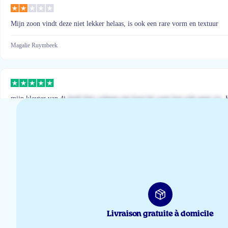
Mijn zoon vindt deze niet lekker helaas, is ook een rare vorm en textuur
Magalie Ruymbeek
mijn kleuter van 4j
heeft hier volgens mij baat bij want lust echt geen vis
. 
Sara Vanden Auweele
Makkelijk in te nemen door de kids,en heerlijk van smaak
Saliha Oussiali
Livraison gratuite à domicile