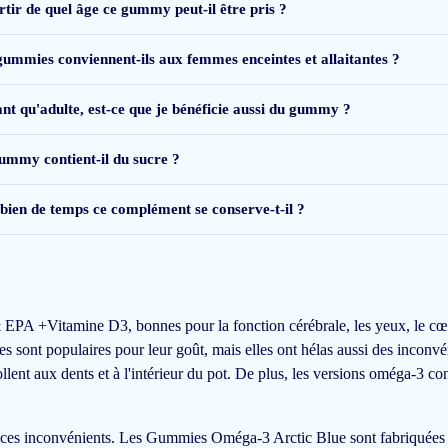
rtir de quel âge ce gummy peut-il être pris ?
aan je kind geeft. Er zit geen vissmaak aan, maar het is wel een aparte gelsubs
gummies conviennent-ils aux femmes enceintes et allaitantes ?
 als hij geen vis eet, is het toch duur. En meerdere verpakkingen goedkoper ma
e wil het beste voor je kind, maar tegen welke prijs? Ik ben wel enthousiast ov
ant qu'adulte, est-ce que je bénéficie aussi du gummy ?
ummy contient-il du sucre ?
ien de temps ce complément se conserve-t-il ?
niet misselijk van word. Ook mijn zoontje van 6 eet ze zonder morren 😊 Super
A +Vitamine D3, bonnes pour la fonction cérébrale, les yeux, le cœur,
 sont populaires pour leur goût, mais elles ont hélas aussi des inconvé
ollent aux dents et à l'intérieur du pot. De plus, les versions oméga-3
u ces inconvénients. Les Gummies Oméga-3 Arctic Blue sont fabriquées