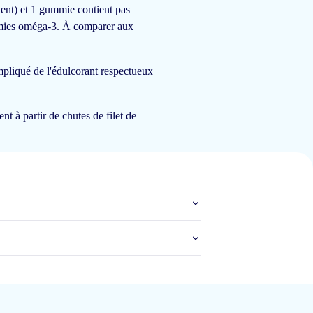
pient) et 1 gummie contient pas
mies oméga-3. À comparer aux
20 janv 2026
ompliqué de l'édulcorant respectueux
t à partir de chutes de filet de
12 janv 2026
12 janv 2026