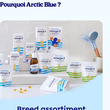
Pourquoi Arctic Blue ?
De kids vinden het top!!
Yorick Geul
Goede heel
Sagal Yarow
Geachte,
Ik heb twee besteld,mijn kind vindt het lekker eindelijk lust hij iets.en ik 
Ben super blij mee.