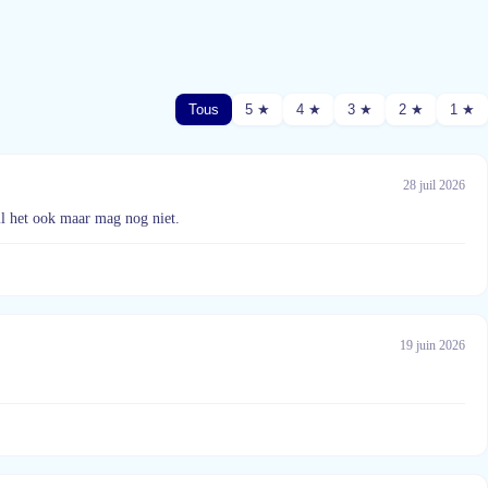
Tous
5 ★
4 ★
3 ★
2 ★
1 ★
28 juil 2026
il het ook maar mag nog niet.
19 juin 2026