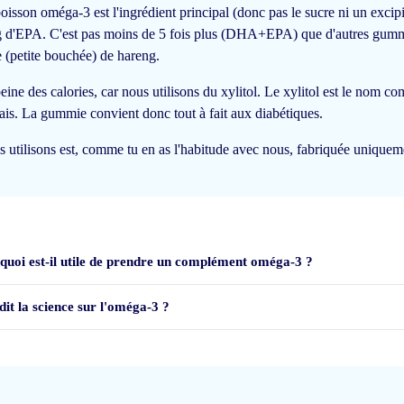
 poisson oméga-3 est l'ingrédient principal (donc pas le sucre ni un exci
d'EPA. C'est pas moins de 5 fois plus (DHA+EPA) que d'autres gum
 (petite bouchée) de hareng.
ine des calories, car nous utilisons du xylitol. Le xylitol est le nom c
dais. La gummie convient donc tout à fait aux diabétiques.
s utilisons est, comme tu en as l'habitude avec nous, fabriquée uniquemen
quoi est-il utile de prendre un complément oméga-3 ?
dit la science sur l'oméga-3 ?
jn geld