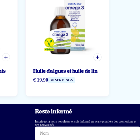
nts
Huile d'algues et huile de lin
€ 19,90
30 SERVINGS
Reste informé
Inscris-toi à notre newsletter et sois informé en avant-première des promotions et
des nouveautés.
Nom