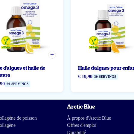
e d'algues et huile de
Huile d'algues pour enfa
nvre
€ 19,90
30 SERVINGS
,90
60 SERVINGS
Arctic Blue
llagène de poisson
À propos d'Arctic Blue
ollagène
Offres d'emploi
Durabilité