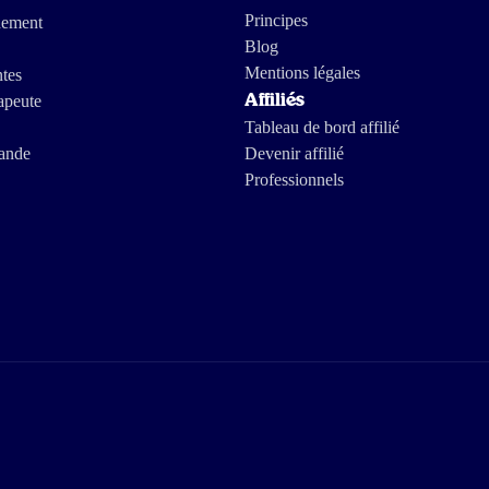
Principes
nement
Blog
Mentions légales
ntes
apeute
Affiliés
Tableau de bord affilié
ande
Devenir affilié
Professionnels