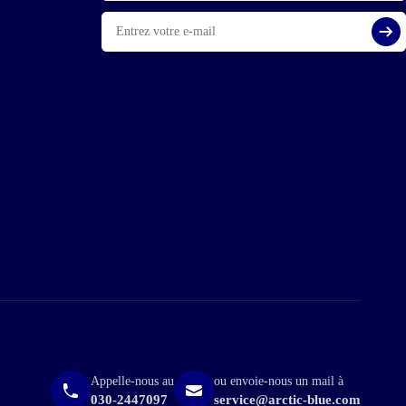
E-
mail
S'i
Appelle-nous au
ou envoie-nous un mail à
030-2447097
service@arctic-blue.com