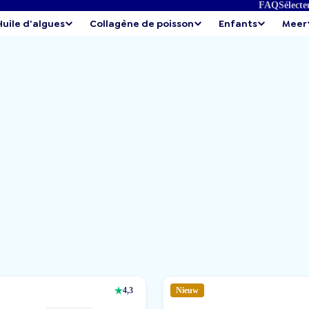
FAQ
Sélecte
Huile d'algues
Collagène de poisson
Enfants
Meer
4,3
Nieuw