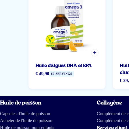
Huile d'algues DHA et EPA
Huil
cha
€ 49,90
60 SERVINGS
€ 29
Huile de poisson
Collagène
Capsules d'huile de poisson
Complément de co
Acheter de l'huile de poisson
Complément de c
Huile de poisson pour enfants
Service client