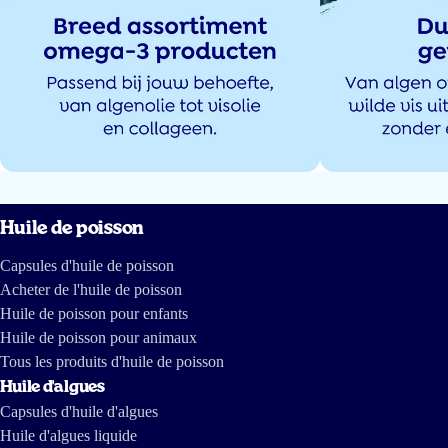
Ik gebruik dit product al weer 2 jaren en bevalt prima en voel en beleef dat
ik er baat bij heb.
Mijn cholesterolwaardes blijven stabiel en daar doe ik
het voor
.
Henk Huijbers
5 juin 2025
Als leek kan ik niet veel zeggen over kwaliteit, maar ik vertrouw dit merk.
Huile de poisson
Elise
Capsules d'huile de poisson
Acheter de l'huile de poisson
Huile de poisson pour enfants
30 avr 2025
Huile de poisson pour animaux
Goed product en gemakkelijk in te nemen
Tous les produits d'huile de poisson
Huile d'algues
Sylvia
Capsules d'huile d'algues
Huile d'algues liquide