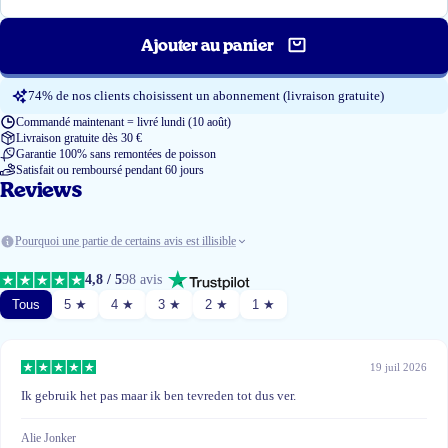
Ajouter au panier
74% de nos clients choisissent un abonnement (livraison gratuite)
Commandé maintenant = livré lundi (10 août)
Livraison gratuite dès 30 €
Garantie 100% sans remontées de poisson
Satisfait ou remboursé pendant 60 jours
Reviews
Pourquoi une partie de certains avis est illisible
4,8 / 5
98 avis
Tous
5 ★
4 ★
3 ★
2 ★
1 ★
19 juil 2026
Ik gebruik het pas maar ik ben tevreden tot dus ver.
Alie Jonker