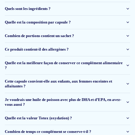
Zuiver. Geen vissmaak.
Quels sont les ingrédients ?
R.M.A.W. van Haasteren
Quelle est la composition par capsule ?
Combien de portions contient un sachet ?
13 mars 2026
Very good product! I like! And i prefer anyone!
Ce produit contient-il des allergènes ?
Eriks Vorza
Quelle est la meilleure façon de conserver ce complément alimentaire
?
Cette capsule convient-elle aux enfants, aux femmes enceintes et
26 févr 2026
allaitantes ?
Prima product.
Je voudrais une huile de poisson avec plus de DHA et d’EPA, en avez-
vous aussi ?
Fanny
Quelle est la valeur Totox (oxydation) ?
26 janv 2026
Combien de temps ce complément se conserve-t-il ?
Overzichtelijke site met nodige informatie en vlugge levering