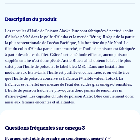
Dorine Van Wulpen
Description du produit
Les capsules d'Huile de Poisson Alaska Pure sont fabriquées à partir du colin
13 janv 2026
d'Alaska pêché dans le golfe d'Alaska et la mer de Béring. Il s'agit de la partie
la plus septentrionale de l'océan Pacifique, à la frontière du pôle Nord. Le
Zeer tevreden van deze capsules. Ik neem de kleinere ondertussen al jaren.
filet du colin d'Alaska part au supermarché, et l'huile de poisson est fabriquée
De producten van Arctic Blue zijn duidelijk van zeer goede kwaliteit!
à partir des chutes de filet. Grâce à cette méthode efficace, aucun poisson
supplémentaire n'est donc pêché. Arctic Blue a ainsi obtenu le label le plus
Anouk Verkempinck
strict pour l'huile de poisson : le label bleu MSC. Dans une installation
moderne aux États-Unis, l'huile est purifiée et concentrée, et on veille à ce
que l'huile de poisson conserve sa fraîcheur (= faible valeur Totox). La
fraîcheur est en effet une mesure de l'état des acides gras oméga-3 sensibles.
2 janv 2026
L'huile de poisson fraîche ne provoquera donc jamais de remontées ni
d'arrière-goût. Les capsules d'huile de poisson Arctic Blue conviennent donc
Ik vind het een goed product, wat hogere dosering, dus beter naar mijn
aussi aux femmes enceintes et allaitantes.
mening.Geen klachten.
Marco
Questions fréquentes sur omega-3
Pourquoi est-il utile de prendre un complément oméga-3 ?
23 déc 2025