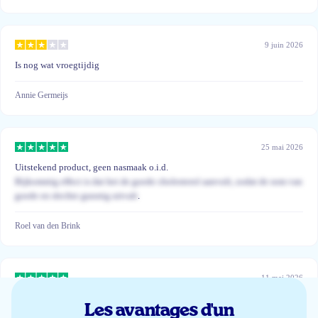
9 juin 2026
Is nog wat vroegtijdig
Annie Germeijs
25 mai 2026
Uitstekend product, geen nasmaak o.i.d.
Bijkomstig effect is dat het de goede cholesterol aanvult, zodat de som van
goede en slechte gunstig uitvalt
.
Roel van den Brink
11 mai 2026
Heel blij mee
Les avantages d'un