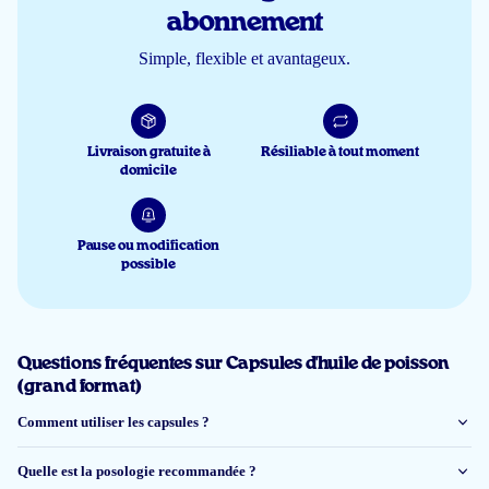
Klant
abonnement
Simple, flexible et avantageux.
5 mai 2026
Omega 3 van goede kwaliteit. Alles was goed verpakt en werd op tijd
geleverd
Livraison gratuite à
Résiliable à tout moment
domicile
Arturro
Pause ou modification
possible
27 avr 2026
Zo duurzaam als mogelijk en
goed voor mijn gezondheid. Is extra
belangrijk voor mij als MS patient
. Verder eet ik vegetarisch en zoveel
mogelijk biologisch.
Questions fréquentes sur Capsules d'huile de poisson
(grand format)
S de Bruin
Comment utiliser les capsules ?
Quelle est la posologie recommandée ?
22 mars 2026