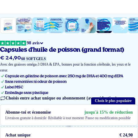
98 avis
Capsules d'huile de poisson (grand format)
€ 24,90
Prix
60 SOFTGELS
régulier
Avec des graisses oméga-3 DHA & EPA, bonnes pour la fonction cérébrale, les yeux et le
cœur.
Capsule en gélatine de poisson avec 250 mg de DHA et 400 mg d'EPA
Sans remontées ni odeur de poisson
Label MSC
Emballage sans plastique
Choisis entre achat unique ou abonnement (avec réduction)
Choix le plus populaire
Abonne-toi et économise
jusqu'à 15% de réduction
·
·
Livraison gratuite à domicile
Résiliable à tout moment
Pause ou modification possible
ou
Achat unique
€ 24,90